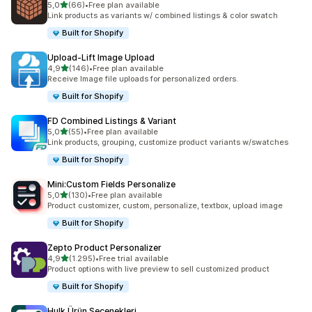
5 yıldız üzerinden
5,0
(66)
•
Free plan available
toplam 66 değerlendirme
Link products as variants w/ combined listings & color swatch
Built for Shopify
Upload‑Lift Image Upload
5 yıldız üzerinden
4,9
(146)
•
Free plan available
toplam 146 değerlendirme
Receive Image file uploads for personalized orders.
Built for Shopify
FD Combined Listings & Variant
5 yıldız üzerinden
5,0
(55)
•
Free plan available
toplam 55 değerlendirme
Link products, grouping, customize product variants w/swatches
Built for Shopify
Mini:Custom Fields Personalize
5 yıldız üzerinden
5,0
(130)
•
Free plan available
toplam 130 değerlendirme
Product customizer, custom, personalize, textbox, upload image
Built for Shopify
Zepto Product Personalizer
5 yıldız üzerinden
4,9
(1.295)
•
Free trial available
toplam 1295 değerlendirme
Product options with live preview to sell customized product
Built for Shopify
Hulk Ürün Seçenekleri