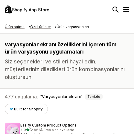
Shopify App Store
Ürün satma
Özel ürünler
Ürün varyasyonları
varyasyonlar ekranı özelliklerini içeren tüm
ürün varyasyonu uygulamaları
Siz seçenekleri ve stilleri hayal edin,
müşterileriniz diledikleri ürün kombinasyonlarını
oluştursun.
477 uygulama:
Varyasyonlar ekranı
Temizle
Built for Shopify
Easify Custom Product Options
5 yıldız üzerinden
4,9
(2.866)
•
Free plan available
toplam 2866 değerlendirme