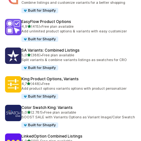
Combine listings and customize variants for a better shopping
Built for Shopify
EasyFlow Product Options
5 yıldız üzerinden
4,9
(415)
•
Free plan available
toplam 415 değerlendirme
Add unlimited product options & variants with easy customizer
Built for Shopify
SA Variants: Combined Listings
5 yıldız üzerinden
5,0
(388)
•
Free plan available
toplam 388 değerlendirme
Split variants & combine variants listings as swatches for CRO
Built for Shopify
King Product Options, Variants
5 yıldız üzerinden
4,7
(448)
•
Free
toplam 448 değerlendirme
Add product options variants options with product personalizer
Built for Shopify
Color Swatch King: Variants
5 yıldız üzerinden
5,0
(2.781)
•
Free plan available
toplam 2781 değerlendirme
BOOST SALE with Variants Options as Variant Image/Color Swatch
Built for Shopify
LinkedOption Combined Listings
5 yıldız üzerinden