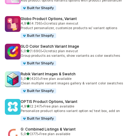
Add product options variants options with product personalizer
Built for Shopify
Globo Product Options, Variant
5 yıldız üzerinden
4,9
(4.736)
•
Ücretsiz plan mevcut
toplam 4736 değerlendirme
Product personalizer, customize products w/ variant options
Built for Shopify
GLO Color Swatch Variant Image
5 yıldız üzerinden
5,0
(1.690)
•
Ücretsiz plan mevcut
toplam 1690 değerlendirme
Group products as variants, show variants as color swatches
Built for Shopify
Rubik Variant Images & Swatch
5 yıldız üzerinden
5,0
(420)
•
Free plan available
toplam 420 değerlendirme
Clean multiple variant images gallery & variant color swatches
Built for Shopify
OPTIS Product Options, Variant
5 yıldız üzerinden
4,9
(2.247)
•
Free plan available
toplam 2247 değerlendirme
Personalize product options variant option w/ text box, add on
Built for Shopify
G: Combined Listings & Variant
5 yıldız üzerinden
5,0
(377)
•
Free plan available
toplam 377 değerlendirme