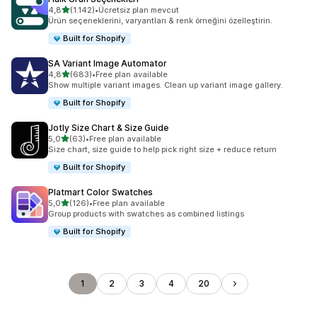
5 yıldız üzerinden
4,8
(1.142)
•
Ücretsiz plan mevcut
toplam 1142 değerlendirme
Ürün seçeneklerini, varyantları & renk örneğini özelleştirin.
Built for Shopify
SA Variant Image Automator
5 yıldız üzerinden
4,8
(683)
•
Free plan available
toplam 683 değerlendirme
Show multiple variant images. Clean up variant image gallery.
Built for Shopify
Jotly Size Chart & Size Guide
5 yıldız üzerinden
5,0
(63)
•
Free plan available
toplam 63 değerlendirme
Size chart, size guide to help pick right size + reduce return
Built for Shopify
Platmart Color Swatches
5 yıldız üzerinden
5,0
(126)
•
Free plan available
toplam 126 değerlendirme
Group products with swatches as combined listings
Built for Shopify
1
2
3
4
20