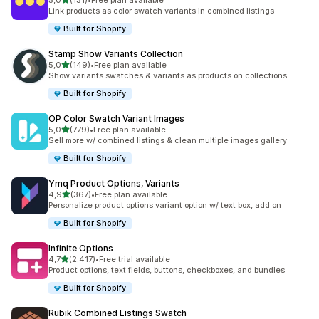
5,0
(131)
•
Free plan available
toplam 131 değerlendirme
Link products as color swatch variants in combined listings
Built for Shopify
Stamp Show Variants Collection
5 yıldız üzerinden
5,0
(149)
•
Free plan available
toplam 149 değerlendirme
Show variants swatches & variants as products on collections
Built for Shopify
OP Color Swatch Variant Images
5 yıldız üzerinden
5,0
(779)
•
Free plan available
toplam 779 değerlendirme
Sell more w/ combined listings & clean multiple images gallery
Built for Shopify
Ymq Product Options, Variants
5 yıldız üzerinden
4,9
(367)
•
Free plan available
toplam 367 değerlendirme
Personalize product options variant option w/ text box, add on
Built for Shopify
Infinite Options
5 yıldız üzerinden
4,7
(2.417)
•
Free trial available
toplam 2417 değerlendirme
Product options, text fields, buttons, checkboxes, and bundles
Built for Shopify
Rubik Combined Listings Swatch