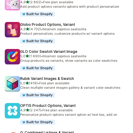
/ 5 tähteä
4,9
(2 862)
•
Free plan available
2862 arvostelua yhteensä
Add product options variants options with product personalizer
Built for Shopify
Globo Product Options, Variant
/ 5 tähteä
4,9
(4 732)
•
Ilmainen sopimus saatavilla
4732 arvostelua yhteensä
Product personalizer, customize products w/ variant options
Built for Shopify
GLO Color Swatch Variant Image
/ 5 tähteä
5,0
(1 690)
•
Ilmainen sopimus saatavilla
1690 arvostelua yhteensä
Group products as variants, show variants as color swatches
Built for Shopify
Rubik Variant Images & Swatch
/ 5 tähteä
5,0
(419)
•
Free plan available
419 arvostelua yhteensä
Clean multiple variant images gallery & variant color swatches
Built for Shopify
OPTIS Product Options, Variant
/ 5 tähteä
4,9
(2 247)
•
Free plan available
2247 arvostelua yhteensä
Personalize product options variant option w/ text box, add on
Built for Shopify
G: Combined Listings & Variant