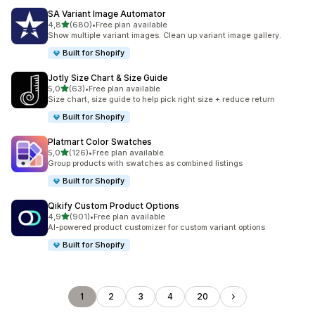
SA Variant Image Automator
/ 5 tähteä
4,8
(680)
•
Free plan available
680 arvostelua yhteensä
Show multiple variant images. Clean up variant image gallery.
Built for Shopify
Jotly Size Chart & Size Guide
/ 5 tähteä
5,0
(63)
•
Free plan available
63 arvostelua yhteensä
Size chart, size guide to help pick right size + reduce return
Built for Shopify
Platmart Color Swatches
/ 5 tähteä
5,0
(126)
•
Free plan available
126 arvostelua yhteensä
Group products with swatches as combined listings
Built for Shopify
Qikify Custom Product Options
/ 5 tähteä
4,9
(901)
•
Free plan available
901 arvostelua yhteensä
AI-powered product customizer for custom variant options
Built for Shopify
1
2
3
4
20