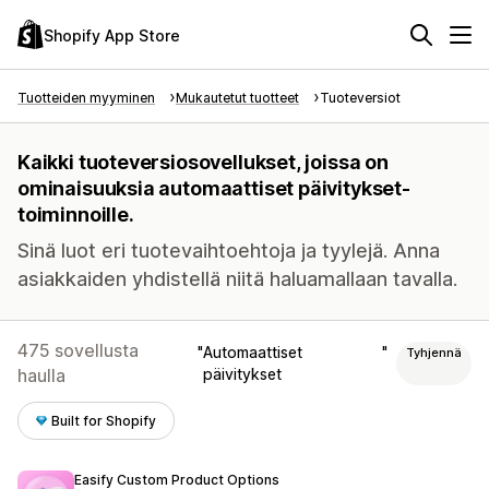
Shopify App Store
Tuotteiden myyminen
Mukautetut tuotteet
Tuoteversiot
Kaikki tuoteversiosovellukset, joissa on
ominaisuuksia automaattiset päivitykset-
toiminnoille.
Sinä luot eri tuotevaihtoehtoja ja tyylejä. Anna
asiakkaiden yhdistellä niitä haluamallaan tavalla.
475 sovellusta
Automaattiset
Tyhjennä
haulla
päivitykset
Built for Shopify
Easify Custom Product Options