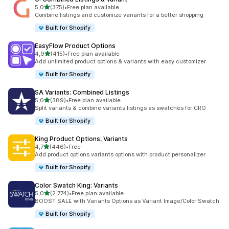
/ 5 tähteä
5,0
(375)
•
Free plan available
375 arvostelua yhteensä
Combine listings and customize variants for a better shopping
Built for Shopify
EasyFlow Product Options
/ 5 tähteä
4,9
(415)
•
Free plan available
415 arvostelua yhteensä
Add unlimited product options & variants with easy customizer
Built for Shopify
SA Variants: Combined Listings
/ 5 tähteä
5,0
(389)
•
Free plan available
389 arvostelua yhteensä
Split variants & combine variants listings as swatches for CRO
Built for Shopify
King Product Options, Variants
/ 5 tähteä
4,7
(446)
•
Free
446 arvostelua yhteensä
Add product options variants options with product personalizer
Built for Shopify
Color Swatch King: Variants
/ 5 tähteä
5,0
(2 774)
•
Free plan available
2774 arvostelua yhteensä
BOOST SALE with Variants Options as Variant Image/Color Swatch
Built for Shopify