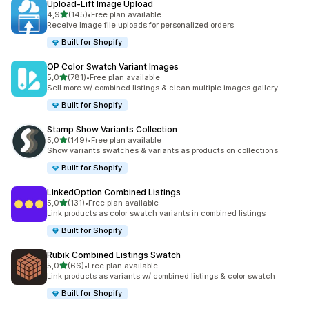
Upload‑Lift Image Upload
/ 5 tähteä
4,9
(145)
•
Free plan available
145 arvostelua yhteensä
Receive Image file uploads for personalized orders.
Built for Shopify
OP Color Swatch Variant Images
/ 5 tähteä
5,0
(781)
•
Free plan available
781 arvostelua yhteensä
Sell more w/ combined listings & clean multiple images gallery
Built for Shopify
Stamp Show Variants Collection
/ 5 tähteä
5,0
(149)
•
Free plan available
149 arvostelua yhteensä
Show variants swatches & variants as products on collections
Built for Shopify
LinkedOption Combined Listings
/ 5 tähteä
5,0
(131)
•
Free plan available
131 arvostelua yhteensä
Link products as color swatch variants in combined listings
Built for Shopify
Rubik Combined Listings Swatch
/ 5 tähteä
5,0
(66)
•
Free plan available
66 arvostelua yhteensä
Link products as variants w/ combined listings & color swatch
Built for Shopify