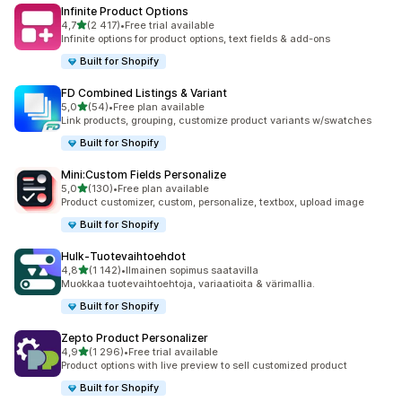
Infinite Product Options
/ 5 tähteä
4,7
(2 417)
•
Free trial available
2417 arvostelua yhteensä
Infinite options for product options, text fields & add-ons
Built for Shopify
FD Combined Listings & Variant
/ 5 tähteä
5,0
(54)
•
Free plan available
54 arvostelua yhteensä
Link products, grouping, customize product variants w/swatches
Built for Shopify
Mini:Custom Fields Personalize
/ 5 tähteä
5,0
(130)
•
Free plan available
130 arvostelua yhteensä
Product customizer, custom, personalize, textbox, upload image
Built for Shopify
Hulk‑Tuotevaihtoehdot
/ 5 tähteä
4,8
(1 142)
•
Ilmainen sopimus saatavilla
1142 arvostelua yhteensä
Muokkaa tuote­vaihtoehtoja, variaatioita & värimallia.
Built for Shopify
Zepto Product Personalizer
/ 5 tähteä
4,9
(1 296)
•
Free trial available
1296 arvostelua yhteensä
Product options with live preview to sell customized product
Built for Shopify