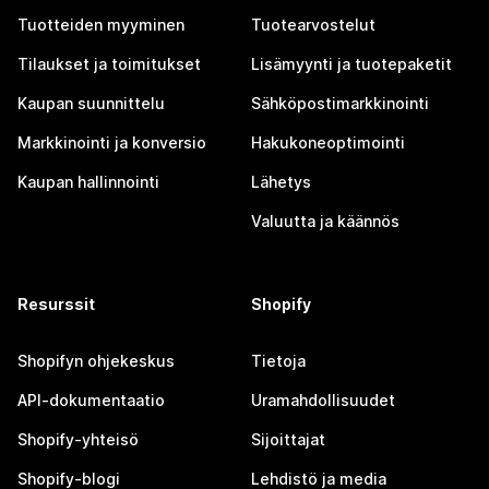
Tuotteiden myyminen
Tuotearvostelut
Tilaukset ja toimitukset
Lisämyynti ja tuotepaketit
Kaupan suunnittelu
Sähköpostimarkkinointi
Markkinointi ja konversio
Hakukoneoptimointi
Kaupan hallinnointi
Lähetys
Valuutta ja käännös
Resurssit
Shopify
Shopifyn ohjekeskus
Tietoja
API-dokumentaatio
Uramahdollisuudet
Shopify-yhteisö
Sijoittajat
Shopify-blogi
Lehdistö ja media