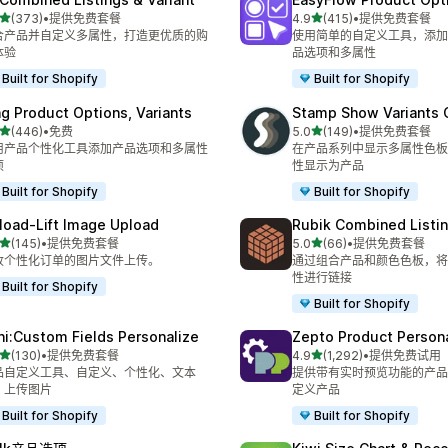
星（满分 5 星）
星（满分 5 星）
(373)
•
提供免费套餐
4.9
(415)
•
提供免费套餐
 373 条评论
总共 415 条评论
合产品并自定义多属性，打造更优质的购
使用简单的自定义工具，添加
体验
品选项和多属性
Built for Shopify
Built for Shopify
ng Product Options, Variants
Stamp Show Variants C
星（满分 5 星）
星（满分 5 星）
(446)
•
免费
5.0
(149)
•
提供免费套餐
 446 条评论
总共 149 条评论
用产品个性化工具添加产品选项和多属性
在产品系列中显示多属性色板
项
性显示为产品
Built for Shopify
Built for Shopify
load‑Lift Image Upload
Rubik Combined Listi
星（满分 5 星）
星（满分 5 星）
(145)
•
提供免费套餐
5.0
(66)
•
提供免费套餐
 145 条评论
总共 66 条评论
收个性化订单的图片文件上传。
通过组合产品和颜色色板，将
性进行链接
Built for Shopify
Built for Shopify
ni:Custom Fields Personalize
Zepto Product Persona
星（满分 5 星）
星（满分 5 星）
(130)
•
提供免费套餐
4.9
(1,292)
•
提供免费试用
 130 条评论
总共 1292 条评论
品自定义工具、自定义、个性化、文本
提供带有实时预览功能的产品
、上传图片
定义产品
Built for Shopify
Built for Shopify