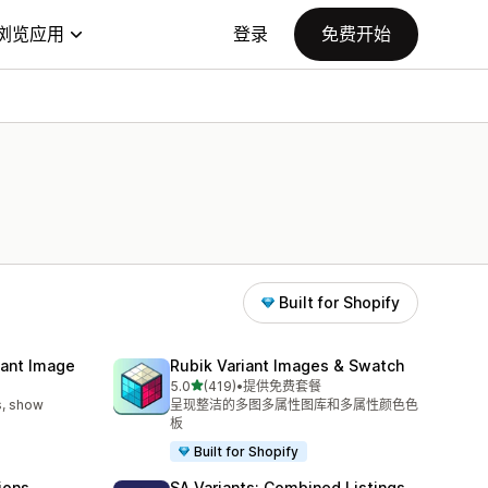
浏览应用
登录
免费开始
Built for Shopify
iant Image
Rubik Variant Images & Swatch
星（满分 5 星）
5.0
(419)
•
提供免费套餐
总共 419 条评论
s, show
呈现整洁的多图多属性图库和多属性颜色色
板
Built for Shopify
ions
SA Variants: Combined Listings