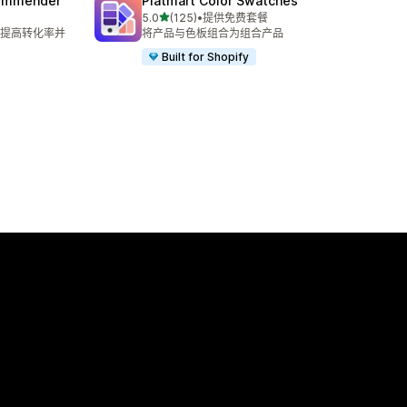
commender
Platmart Color Swatches
星（满分 5 星）
5.0
(125)
•
提供免费套餐
总共 125 条评论
提高转化率并
将产品与色板组合为组合产品
Built for Shopify