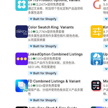
星（满分 5 星）
4.9
(2,247)
•
提供免费套餐
5.0
总共 2247 条评论
总共
通过文本框、附加项个性化定制产品选项和
组
多属性选项
物
Built for Shopify
Color Swatch King: Variants
Ki
星（满分 5 星）
5.0
(2,774)
•
提供免费套餐
4.7
总共 2774 条评论
总共
将多属性选项用作多属性图片/颜色色板，
使
从而提高销量
选
Built for Shopify
LinkedOption Combined Listings
Up
星（满分 5 星）
5.0
(131)
•
提供免费套餐
4.9
总共 131 条评论
总共
将独立产品作为变体关联，支持色块、
接
SEO URL 和批量建组
Built for Shopify
FD Combined Listings & Variant
Mi
星（满分 5 星）
5.0
(55)
•
提供免费套餐
5.0
总共 55 条评论
总共
链接产品、分组并使用色板自定义产品多属
产
性
框
Built for Shopify