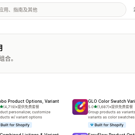
用
组合。
obo Product Options, Variant
GLO Color Swatch Var
星（满分 5 星）
星（满分 5 星）
(4,719)
•
提供免费套餐
5.0
(1,687)
•
提供免费套餐
 4719 条评论
总共 1687 条评论
duct personalizer, customize
Group products as variant
ducts w/ variant options
variants as color swatches
Built for Shopify
Built for Shopify
 Combined Listings & Variant
EasyFlow Product Opt