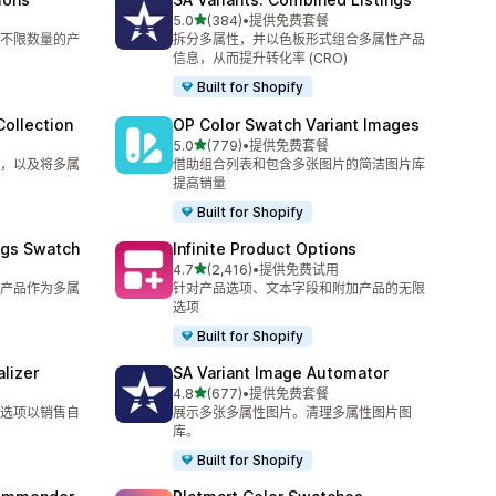
星（满分 5 星）
5.0
(384)
•
提供免费套餐
总共 384 条评论
不限数量的产
拆分多属性，并以色板形式组合多属性产品
信息，从而提升转化率 (CRO)
Built for Shopify
ollection
OP Color Swatch Variant Images
星（满分 5 星）
5.0
(779)
•
提供免费套餐
总共 779 条评论
，以及将多属
借助组合列表和包含多张图片的简洁图片库
提高销量
Built for Shopify
ngs Swatch
Infinite Product Options
星（满分 5 星）
4.7
(2,416)
•
提供免费试用
总共 2416 条评论
产品作为多属
针对产品选项、文本字段和附加产品的无限
选项
Built for Shopify
lizer
SA Variant Image Automator
星（满分 5 星）
4.8
(677)
•
提供免费套餐
总共 677 条评论
选项以销售自
展示多张多属性图片。清理多属性图片图
库。
Built for Shopify