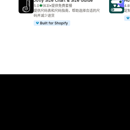
Jotly Size Chart & Size Guide
H
星（满分 5 星）
5.0
(63)
•
提供免费套餐
4.8
总共 63 条评论
总共
提供尺码表和尺码指南，帮助选择合适的尺
定
码并减少退货
Built for Shopify