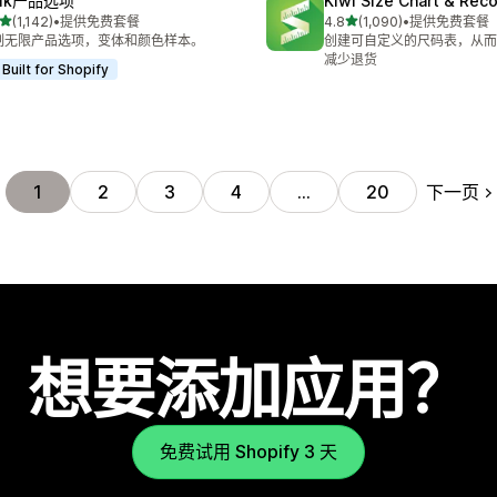
ulk产品选项
Kiwi Size Chart & Re
星（满分 5 星）
星（满分 5 星）
(1,142)
•
提供免费套餐
4.8
(1,090)
•
提供免费套餐
 1142 条评论
总共 1090 条评论
制无限产品选项，变体和颜色样本。
创建可自定义的尺码表，从而
减少退货
Built for Shopify
下一页
1
2
3
4
…
20
想要添加应用？
免费试用 Shopify 3 天