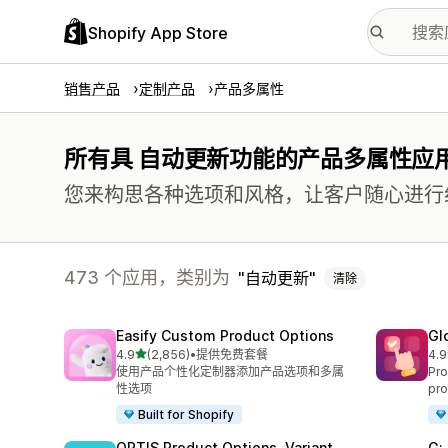
Shopify App Store
销售产品
定制产品
产品多属性
所有具 自动更新功能的产品多属性应
您来构思各种选项和风格，让客户随心进行
473 个应用，类别为
自动更新
清除
Easify Custom Product Options
Gl
星（满分 5 星）
4.9
(2,856)
•
提供免费套餐
4.9
总共 2856 条评论
总共
使用产品个性化定制器添加产品选项和多属
Pro
性选项
pro
Built for Shopify
OPTIS Product Options, Variant
G: