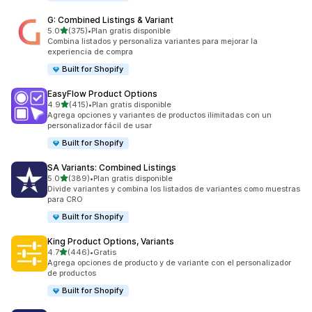
G: Combined Listings & Variant
de 5 estrellas
5.0
(375)
•
Plan gratis disponible
375 reseñas en total
Combina listados y personaliza variantes para mejorar la
experiencia de compra
Built for Shopify
EasyFlow Product Options
de 5 estrellas
4.9
(415)
•
Plan gratis disponible
415 reseñas en total
Agrega opciones y variantes de productos ilimitadas con un
personalizador fácil de usar
Built for Shopify
SA Variants: Combined Listings
de 5 estrellas
5.0
(389)
•
Plan gratis disponible
389 reseñas en total
Divide variantes y combina los listados de variantes como muestras
para CRO
Built for Shopify
King Product Options, Variants
de 5 estrellas
4.7
(446)
•
Gratis
446 reseñas en total
Agrega opciones de producto y de variante con el personalizador
de productos
Built for Shopify