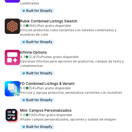
combinados
Built for Shopify
Rubik Combined Listings Swatch
de 5 estrellas
5.0
(66)
•
Plan gratis disponible
66 reseñas en total
Vincula productos como variantes con listados combinados y
muestras de color
Built for Shopify
Infinite Options
de 5 estrellas
4.7
(2,417)
•
Prueba gratis disponible
2417 reseñas en total
Opciones infinitas para opciones de productos, campos de texto y
complementos
Built for Shopify
FD Combined Listings & Variant
de 5 estrellas
5.0
(54)
•
Plan gratis disponible
54 reseñas en total
Vincula y agrupa productos, personaliza variantes con muestras
Built for Shopify
Mini: Campos Personalizados
de 5 estrellas
5.0
(130)
•
Plan gratis disponible
130 reseñas en total
Añade campos personalizados, opciones y subida de imágen
Built for Shopify