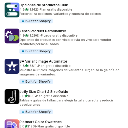
Opciones de productos Hulk
de 5 estrellas
4.8
(1,142)
•
Plan gratis disponible
1142 reseñas en total
Personaliza opciones, variantes y muestra de colores.
Built for Shopify
Zepto Product Personalizer
de 5 estrellas
4.9
(1,296)
•
Prueba gratis disponible
1296 reseñas en total
Opciones de productos con vista previa en vivo para vender
productos personalizados
Built for Shopify
SA Variant Image Automator
de 5 estrellas
4.8
(681)
•
Plan gratis disponible
681 reseñas en total
Muestra múltiples imágenes de variantes. Organiza la galería de
imágenes de variantes.
Built for Shopify
Jotly Size Chart & Size Guide
de 5 estrellas
5.0
(63)
•
Plan gratis disponible
63 reseñas en total
Tablas y guías de tallas para elegir la talla correcta y reducir
devoluciones
Built for Shopify
Platmart Color Swatches
de 5 estrellas
5.0
(126)
•
Plan gratis disponible