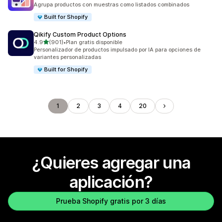
126 reseñas en total
Agrupa productos con muestras como listados combinados
Built for Shopify
Qikify Custom Product Options
de 5 estrellas
4.9
(901)
•
Plan gratis disponible
901 reseñas en total
Personalizador de productos impulsado por IA para opciones de
variantes personalizadas
Built for Shopify
1
2
3
4
20
¿Quieres agregar una
aplicación?
Prueba Shopify gratis por 3 días