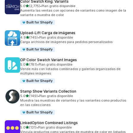
Color Swatch King: Variants
de 5 estrellas
5.0
(2,775)
•
Plan gratis disponible
2775 reseñas en total
Aumenta las ventas con opciones de variantes como imagen de la
variante o muestra de color
Built for Shopify
Upload‑Lift Carga de imágenes
de 5 estrellas
4.9
(145)
•
Plan gratis disponible
145 reseñas en total
Carga archivos de imágenes para pedidos personalizados
Built for Shopify
OP Color Swatch Variant Images
de 5 estrellas
5.0
(781)
•
Plan gratis disponible
781 reseñas en total
Vende más con listados combinados y galerías organizadas de
múltiples imágenes
Built for Shopify
Stamp Show Variants Collection
de 5 estrellas
5.0
(149)
•
Plan gratis disponible
149 reseñas en total
Muestra las muestras de variantes y las variantes como productos
en las colecciones
Built for Shopify
LinkedOption Combined Listings
de 5 estrellas
5.0
(131)
•
Plan gratis disponible
131 reseñas en total
Vincula productos como variantes de muestra de color en listados