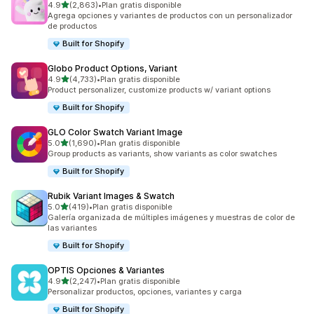
de 5 estrellas
4.9
(2,863)
•
Plan gratis disponible
2863 reseñas en total
Agrega opciones y variantes de productos con un personalizador
de productos
Built for Shopify
Globo Product Options, Variant
de 5 estrellas
4.9
(4,733)
•
Plan gratis disponible
4733 reseñas en total
Product personalizer, customize products w/ variant options
Built for Shopify
GLO Color Swatch Variant Image
de 5 estrellas
5.0
(1,690)
•
Plan gratis disponible
1690 reseñas en total
Group products as variants, show variants as color swatches
Built for Shopify
Rubik Variant Images & Swatch
de 5 estrellas
5.0
(419)
•
Plan gratis disponible
419 reseñas en total
Galería organizada de múltiples imágenes y muestras de color de
las variantes
Built for Shopify
OPTIS Opciones & Variantes
de 5 estrellas
4.9
(2,247)
•
Plan gratis disponible
2247 reseñas en total
Personalizar productos, opciones, variantes y carga
Built for Shopify