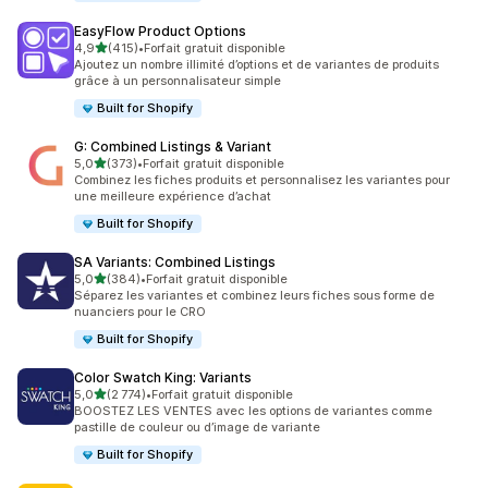
EasyFlow Product Options
étoile(s) sur 5
4,9
(415)
•
Forfait gratuit disponible
415 avis au total
Ajoutez un nombre illimité d’options et de variantes de produits
grâce à un personnalisateur simple
Built for Shopify
G: Combined Listings & Variant
étoile(s) sur 5
5,0
(373)
•
Forfait gratuit disponible
373 avis au total
Combinez les fiches produits et personnalisez les variantes pour
une meilleure expérience d’achat
Built for Shopify
SA Variants: Combined Listings
étoile(s) sur 5
5,0
(384)
•
Forfait gratuit disponible
384 avis au total
Séparez les variantes et combinez leurs fiches sous forme de
nuanciers pour le CRO
Built for Shopify
Color Swatch King: Variants
étoile(s) sur 5
5,0
(2 774)
•
Forfait gratuit disponible
2774 avis au total
BOOSTEZ LES VENTES avec les options de variantes comme
pastille de couleur ou d’image de variante
Built for Shopify