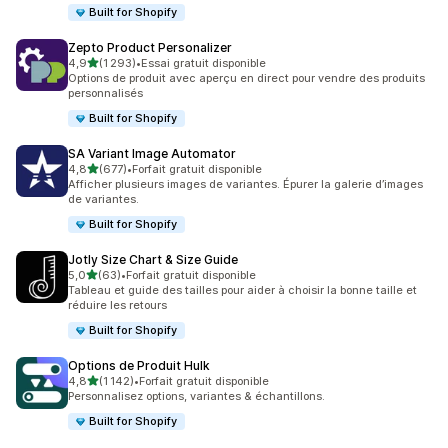
Built for Shopify
Zepto Product Personalizer
étoile(s) sur 5
4,9
(1 293)
•
Essai gratuit disponible
1293 avis au total
Options de produit avec aperçu en direct pour vendre des produits
personnalisés
Built for Shopify
SA Variant Image Automator
étoile(s) sur 5
4,8
(677)
•
Forfait gratuit disponible
677 avis au total
Afficher plusieurs images de variantes. Épurer la galerie d’images
de variantes.
Built for Shopify
Jotly Size Chart & Size Guide
étoile(s) sur 5
5,0
(63)
•
Forfait gratuit disponible
63 avis au total
Tableau et guide des tailles pour aider à choisir la bonne taille et
réduire les retours
Built for Shopify
Options de Produit Hulk
étoile(s) sur 5
4,8
(1 142)
•
Forfait gratuit disponible
1142 avis au total
Personnalisez options, variantes & échantillons.
Built for Shopify