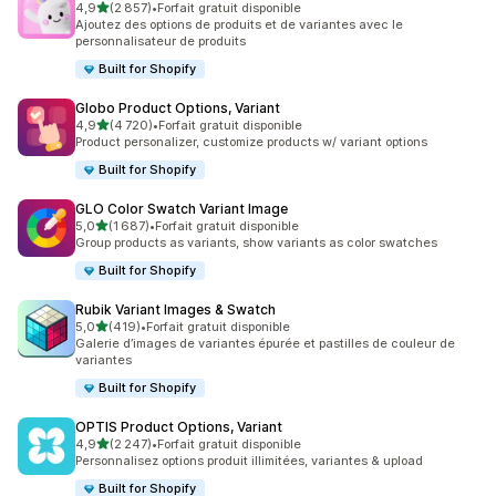
étoile(s) sur 5
4,9
(2 857)
•
Forfait gratuit disponible
2857 avis au total
Ajoutez des options de produits et de variantes avec le
personnalisateur de produits
Built for Shopify
Globo Product Options, Variant
étoile(s) sur 5
4,9
(4 720)
•
Forfait gratuit disponible
4720 avis au total
Product personalizer, customize products w/ variant options
Built for Shopify
GLO Color Swatch Variant Image
étoile(s) sur 5
5,0
(1 687)
•
Forfait gratuit disponible
1687 avis au total
Group products as variants, show variants as color swatches
Built for Shopify
Rubik Variant Images & Swatch
étoile(s) sur 5
5,0
(419)
•
Forfait gratuit disponible
419 avis au total
Galerie d’images de variantes épurée et pastilles de couleur de
variantes
Built for Shopify
OPTIS Product Options, Variant
étoile(s) sur 5
4,9
(2 247)
•
Forfait gratuit disponible
2247 avis au total
Personnalisez options produit illimitées, variantes & upload
Built for Shopify