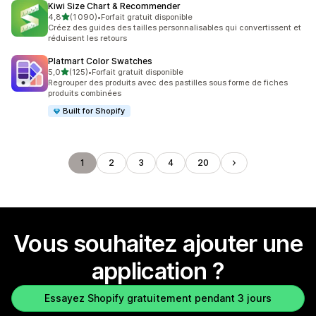
Kiwi Size Chart & Recommender
étoile(s) sur 5
4,8
(1 090)
•
Forfait gratuit disponible
1090 avis au total
Créez des guides des tailles personnalisables qui convertissent et
réduisent les retours
Platmart Color Swatches
étoile(s) sur 5
5,0
(125)
•
Forfait gratuit disponible
125 avis au total
Regrouper des produits avec des pastilles sous forme de fiches
produits combinées
Built for Shopify
1
2
3
4
20
Vous souhaitez ajouter une
application ?
Essayez Shopify gratuitement pendant 3 jours