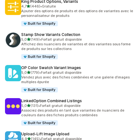
King Product Options, Variants
étoile(s) sur 5
4,7
(446)
•
Gratuite
446 avis au total
Ajouter des options de produits et des options de variantes avec le
personnalisateur de produits
Built for Shopify
Stamp Show Variants Collection
étoile(s) sur 5
5,0
(149)
•
Forfait gratuit disponible
149 avis au total
Affichez des nuanciers de variantes et des variantes sous forme
de produits sur les collections
Built for Shopify
OP Color Swatch Variant Images
étoile(s) sur 5
5,0
(779)
•
Forfait gratuit disponible
779 avis au total
Vendez plus avec des fiches combinées et une galerie d’images
multiples épurée
Built for Shopify
LinkedOption Combined Listings
étoile(s) sur 5
5,0
(131)
•
Forfait gratuit disponible
131 avis au total
Associez des produits en tant que variantes de nuanciers de
couleurs dans des fiches produits combinées
Built for Shopify
Upload‑Lift Image Upload
étoile(s) sur 5
4,9
(145)
•
Forfait gratuit disponible