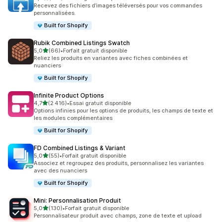
145 avis au total
Recevez des fichiers d’images téléversés pour vos commandes
personnalisées.
Built for Shopify
Rubik Combined Listings Swatch
étoile(s) sur 5
5,0
(66)
•
Forfait gratuit disponible
66 avis au total
Reliez les produits en variantes avec fiches combinées et
nuanciers
Built for Shopify
Infinite Product Options
étoile(s) sur 5
4,7
(2 416)
•
Essai gratuit disponible
2416 avis au total
Options infinies pour les options de produits, les champs de texte et
les modules complémentaires
Built for Shopify
FD Combined Listings & Variant
étoile(s) sur 5
5,0
(55)
•
Forfait gratuit disponible
55 avis au total
Associez et regroupez des produits, personnalisez les variantes
avec des nuanciers
Built for Shopify
Mini: Personnalisation Produit
étoile(s) sur 5
5,0
(130)
•
Forfait gratuit disponible
130 avis au total
Personnalisateur produit avec champs, zone de texte et upload