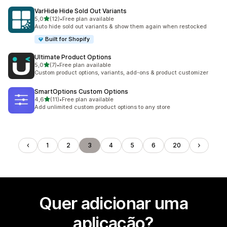
VarHide Hide Sold Out Variants
de 5 estrelas
5,0
(12)
•
Free plan available
12 total de avaliações
Auto hide sold out variants & show them again when restocked
Built for Shopify
Ultimate Product Options
de 5 estrelas
5,0
(7)
•
Free plan available
7 total de avaliações
Custom product options, variants, add-ons & product customizer
SmartOptions Custom Options
de 5 estrelas
4,6
(11)
•
Free plan available
11 total de avaliações
Add unlimited custom product options to any store
1
2
3
4
5
6
20
Quer adicionar uma
aplicação?