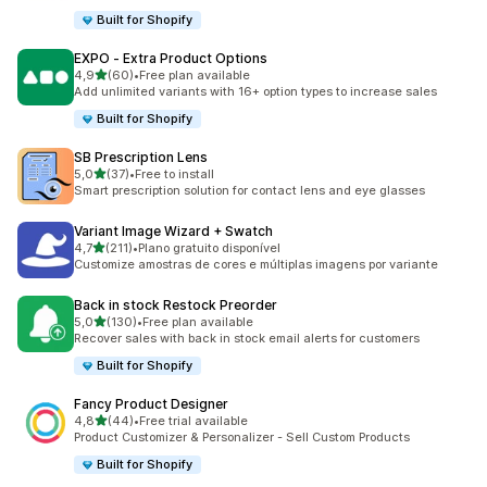
Built for Shopify
EXPO ‑ Extra Product Options
de 5 estrelas
4,9
(60)
•
Free plan available
60 total de avaliações
Add unlimited variants with 16+ option types to increase sales
Built for Shopify
SB Prescription Lens
de 5 estrelas
5,0
(37)
•
Free to install
37 total de avaliações
Smart prescription solution for contact lens and eye glasses
Variant Image Wizard + Swatch
de 5 estrelas
4,7
(211)
•
Plano gratuito disponível
211 total de avaliações
Customize amostras de cores e múltiplas imagens por variante
Back in stock Restock Preorder
de 5 estrelas
5,0
(130)
•
Free plan available
130 total de avaliações
Recover sales with back in stock email alerts for customers
Built for Shopify
Fancy Product Designer
de 5 estrelas
4,8
(44)
•
Free trial available
44 total de avaliações
Product Customizer & Personalizer - Sell Custom Products
Built for Shopify