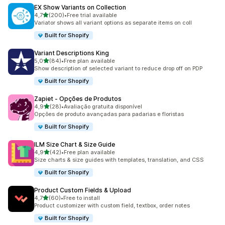
EX Show Variants on Collection
de 5 estrelas
4,7
(200)
•
Free trial available
200 total de avaliações
Variator shows all variant options as separate items on coll
Built for Shopify
Variant Descriptions King
de 5 estrelas
5,0
(84)
•
Free plan available
84 total de avaliações
Show description of selected variant to reduce drop off on PDP
Built for Shopify
Zapiet ‑ Opções de Produtos
de 5 estrelas
4,9
(28)
•
Avaliação gratuita disponível
28 total de avaliações
Opções de produto avançadas para padarias e floristas
Built for Shopify
ILM Size Chart & Size Guide
de 5 estrelas
4,9
(42)
•
Free plan available
42 total de avaliações
Size charts & size guides with templates, translation, and CSS
Built for Shopify
Product Custom Fields & Upload
de 5 estrelas
4,7
(60)
•
Free to install
60 total de avaliações
Product customizer with custom field, textbox, order notes
Built for Shopify