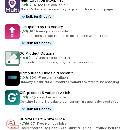
Multi‑Location Stock info
de 5 estrelas
5,0
(23)
•
Free trial available
23 total de avaliações
Show Multi-location inventory on product & collection pages
Built for Shopify
File Upload by Uploadery
de 5 estrelas
4,5
(164)
•
Free plan available
164 total de avaliações
Let customers upload images or upload files when ordering
Built for Shopify
SC Product Options
de 5 estrelas
4,6
(1.197)
•
Instalação gratuita
1197 total de avaliações
Personalize: Infinitas opções, cores e variantes
Camouflage: Hide Sold Variants
de 5 estrelas
5,0
(260)
•
Free plan available
260 total de avaliações
Hide/style sold-out & unwanted variants to streamline shopping
GIE: product & variant swatch
de 5 estrelas
5,0
(24)
•
Free plan available
24 total de avaliações
Combine listing & display clean variant images, color swatches
Built for Shopify
BF Size Chart & Size Guide
de 5 estrelas
4,7
(127)
•
Free plan available
127 total de avaliações
Easily create Size Chart, Size Guide & Tables + Reduce Returns