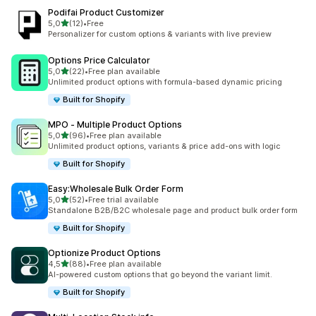
Podifai Product Customizer
de 5 estrelas
5,0
(12)
•
Free
12 total de avaliações
Personalizer for custom options & variants with live preview
Options Price Calculator
de 5 estrelas
5,0
(22)
•
Free plan available
22 total de avaliações
Unlimited product options with formula-based dynamic pricing
Built for Shopify
MPO ‑ Multiple Product Options
de 5 estrelas
5,0
(96)
•
Free plan available
96 total de avaliações
Unlimited product options, variants & price add-ons with logic
Built for Shopify
Easy:Wholesale Bulk Order Form
de 5 estrelas
5,0
(52)
•
Free trial available
52 total de avaliações
Standalone B2B/B2C wholesale page and product bulk order form
Built for Shopify
Optionize Product Options
de 5 estrelas
4,5
(88)
•
Free plan available
88 total de avaliações
AI-powered custom options that go beyond the variant limit.
Built for Shopify