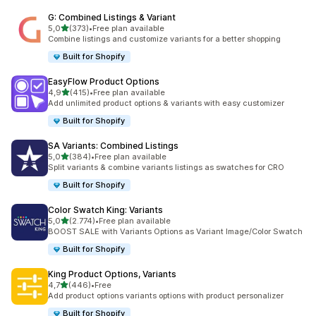
G: Combined Listings & Variant
de 5 estrelas
5,0
(373)
•
Free plan available
373 total de avaliações
Combine listings and customize variants for a better shopping
Built for Shopify
EasyFlow Product Options
de 5 estrelas
4,9
(415)
•
Free plan available
415 total de avaliações
Add unlimited product options & variants with easy customizer
Built for Shopify
SA Variants: Combined Listings
de 5 estrelas
5,0
(384)
•
Free plan available
384 total de avaliações
Split variants & combine variants listings as swatches for CRO
Built for Shopify
Color Swatch King: Variants
de 5 estrelas
5,0
(2.774)
•
Free plan available
2774 total de avaliações
BOOST SALE with Variants Options as Variant Image/Color Swatch
Built for Shopify
King Product Options, Variants
de 5 estrelas
4,7
(446)
•
Free
446 total de avaliações
Add product options variants options with product personalizer
Built for Shopify