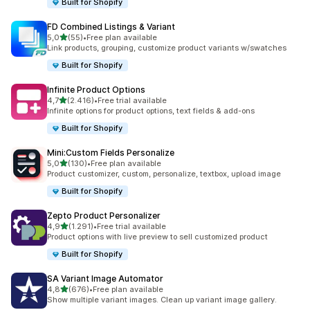
Built for Shopify
FD Combined Listings & Variant
de 5 estrelas
5,0
(55)
•
Free plan available
55 total de avaliações
Link products, grouping, customize product variants w/swatches
Built for Shopify
Infinite Product Options
de 5 estrelas
4,7
(2.416)
•
Free trial available
2416 total de avaliações
Infinite options for product options, text fields & add-ons
Built for Shopify
Mini:Custom Fields Personalize
de 5 estrelas
5,0
(130)
•
Free plan available
130 total de avaliações
Product customizer, custom, personalize, textbox, upload image
Built for Shopify
Zepto Product Personalizer
de 5 estrelas
4,9
(1.291)
•
Free trial available
1291 total de avaliações
Product options with live preview to sell customized product
Built for Shopify
SA Variant Image Automator
de 5 estrelas
4,8
(676)
•
Free plan available
676 total de avaliações
Show multiple variant images. Clean up variant image gallery.