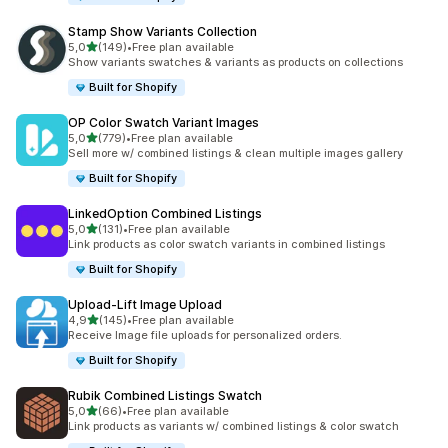
Stamp Show Variants Collection
de 5 estrelas
5,0
(149)
•
Free plan available
149 total de avaliações
Show variants swatches & variants as products on collections
Built for Shopify
OP Color Swatch Variant Images
de 5 estrelas
5,0
(779)
•
Free plan available
779 total de avaliações
Sell more w/ combined listings & clean multiple images gallery
Built for Shopify
LinkedOption Combined Listings
de 5 estrelas
5,0
(131)
•
Free plan available
131 total de avaliações
Link products as color swatch variants in combined listings
Built for Shopify
Upload‑Lift Image Upload
de 5 estrelas
4,9
(145)
•
Free plan available
145 total de avaliações
Receive Image file uploads for personalized orders.
Built for Shopify
Rubik Combined Listings Swatch
de 5 estrelas
5,0
(66)
•
Free plan available
66 total de avaliações
Link products as variants w/ combined listings & color swatch