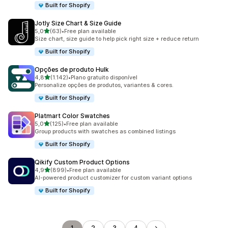
Built for Shopify
Jotly Size Chart & Size Guide
de 5 estrelas
5,0
(63)
•
Free plan available
63 total de avaliações
Size chart, size guide to help pick right size + reduce return
Built for Shopify
Opções de produto Hulk
de 5 estrelas
4,8
(1.142)
•
Plano gratuito disponível
1142 total de avaliações
Personalize opções de produtos, variantes & cores.
Built for Shopify
Platmart Color Swatches
de 5 estrelas
5,0
(125)
•
Free plan available
125 total de avaliações
Group products with swatches as combined listings
Built for Shopify
Qikify Custom Product Options
de 5 estrelas
4,9
(899)
•
Free plan available
899 total de avaliações
AI-powered product customizer for custom variant options
Built for Shopify
1
2
3
4