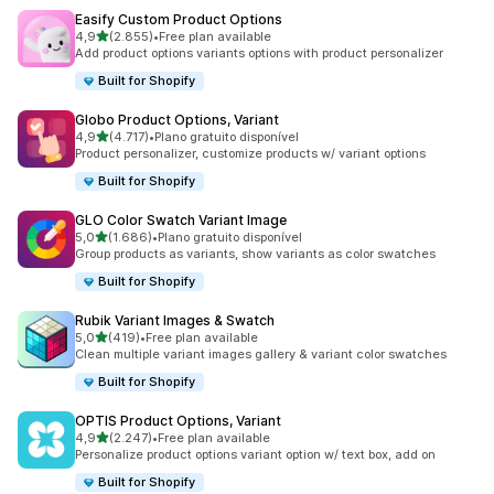
Easify Custom Product Options
de 5 estrelas
4,9
(2.855)
•
Free plan available
2855 total de avaliações
Add product options variants options with product personalizer
Built for Shopify
Globo Product Options, Variant
de 5 estrelas
4,9
(4.717)
•
Plano gratuito disponível
4717 total de avaliações
Product personalizer, customize products w/ variant options
Built for Shopify
GLO Color Swatch Variant Image
de 5 estrelas
5,0
(1.686)
•
Plano gratuito disponível
1686 total de avaliações
Group products as variants, show variants as color swatches
Built for Shopify
Rubik Variant Images & Swatch
de 5 estrelas
5,0
(419)
•
Free plan available
419 total de avaliações
Clean multiple variant images gallery & variant color swatches
Built for Shopify
OPTIS Product Options, Variant
de 5 estrelas
4,9
(2.247)
•
Free plan available
2247 total de avaliações
Personalize product options variant option w/ text box, add on
Built for Shopify