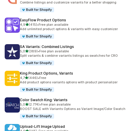
Combine listings and customize variants for a better shopping
Built for Shopify
EasyFlow Product Options
5 yıldız üzerinden
4,9
(415)
•
Free plan available
toplam 415 değerlendirme
Add unlimited product options & variants with easy customizer
Built for Shopify
SA Variants: Combined Listings
5 yıldız üzerinden
5,0
(389)
•
Free plan available
toplam 389 değerlendirme
Split variants & combine variants listings as swatches for CRO
Built for Shopify
King Product Options, Variants
5 yıldız üzerinden
4,7
(446)
•
Free
toplam 446 değerlendirme
Add product options variants options with product personalizer
Built for Shopify
Color Swatch King: Variants
5 yıldız üzerinden
5,0
(2.774)
•
Free plan available
toplam 2774 değerlendirme
BOOST SALE with Variants Options as Variant Image/Color Swatch
Built for Shopify
Upload‑Lift Image Upload
5 yıldız üzerinden