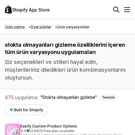
Shopify App Store
Ürün satma
Özel ürünler
Ürün varyasyonları
stokta olmayanları gizleme özelliklerini içeren
tüm ürün varyasyonu uygulamaları
Siz seçenekleri ve stilleri hayal edin,
müşterileriniz diledikleri ürün kombinasyonlarını
oluştursun.
475 uygulama:
Stokta olmayanları gizleme
Temizle
Built for Shopify
Easify Custom Product Options
5 yıldız üzerinden
4,9
(2.862)
•
Free plan available
toplam 2862 değerlendirme