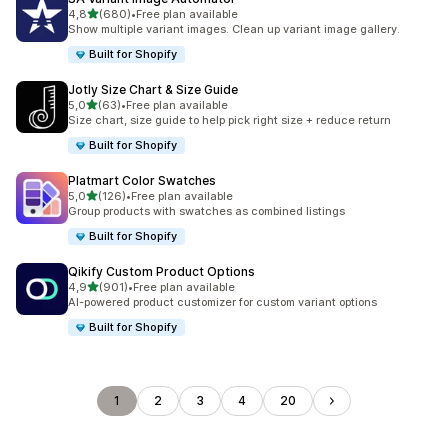
5 yıldız üzerinden
4,8
(680)
•
Free plan available
toplam 680 değerlendirme
Show multiple variant images. Clean up variant image gallery.
Built for Shopify
Jotly Size Chart & Size Guide
5 yıldız üzerinden
5,0
(63)
•
Free plan available
toplam 63 değerlendirme
Size chart, size guide to help pick right size + reduce return
Built for Shopify
Platmart Color Swatches
5 yıldız üzerinden
5,0
(126)
•
Free plan available
toplam 126 değerlendirme
Group products with swatches as combined listings
Built for Shopify
Qikify Custom Product Options
5 yıldız üzerinden
4,9
(901)
•
Free plan available
toplam 901 değerlendirme
AI-powered product customizer for custom variant options
Built for Shopify
1
2
3
4
20