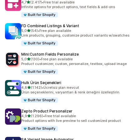
5 yıldız üzerinden
4,7
(2.417)
•
Free trial available
toplam 2417 değerlendirme
Infinite options for product options, text fields & add-ons
Built for Shopify
FD Combined Listings & Variant
5 yıldız üzerinden
5,0
(54)
•
Free plan available
toplam 54 değerlendirme
Link products, grouping, customize product variants w/swatches
Built for Shopify
Mini:Custom Fields Personalize
5 yıldız üzerinden
5,0
(130)
•
Free plan available
toplam 130 değerlendirme
Product customizer, custom, personalize, textbox, upload image
Built for Shopify
Hulk Ürün Seçenekleri
5 yıldız üzerinden
4,8
(1.142)
•
Ücretsiz plan mevcut
toplam 1142 değerlendirme
Ürün seçeneklerini, varyantları & renk örneğini özelleştirin.
Built for Shopify
Zepto Product Personalizer
5 yıldız üzerinden
4,9
(1.296)
•
Free trial available
toplam 1296 değerlendirme
Product options with live preview to sell customized product
Built for Shopify
SA Variant Image Automator