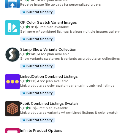
4,9
(145)
•
Free plan available
toplam 145 değerlendirme
Receive Image file uploads for personalized orders.
Built for Shopify
OP Color Swatch Variant Images
5 yıldız üzerinden
5,0
(781)
•
Free plan available
toplam 781 değerlendirme
Sell more w/ combined listings & clean multiple images gallery
Built for Shopify
Stamp Show Variants Collection
5 yıldız üzerinden
5,0
(149)
•
Free plan available
toplam 149 değerlendirme
Show variants swatches & variants as products on collections
Built for Shopify
LinkedOption Combined Listings
5 yıldız üzerinden
5,0
(131)
•
Free plan available
toplam 131 değerlendirme
Link products as color swatch variants in combined listings
Built for Shopify
Rubik Combined Listings Swatch
5 yıldız üzerinden
5,0
(66)
•
Free plan available
toplam 66 değerlendirme
Link products as variants w/ combined listings & color swatch
Built for Shopify
Infinite Product Options