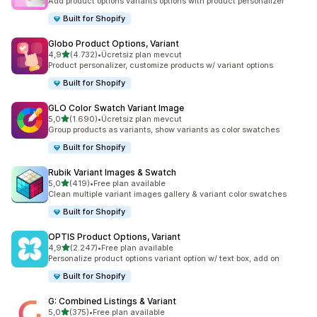
Add product options variants options with product personalizer
Built for Shopify
Globo Product Options, Variant
5 yıldız üzerinden
4,9
(4.732)
•
Ücretsiz plan mevcut
toplam 4732 değerlendirme
Product personalizer, customize products w/ variant options
Built for Shopify
GLO Color Swatch Variant Image
5 yıldız üzerinden
5,0
(1.690)
•
Ücretsiz plan mevcut
toplam 1690 değerlendirme
Group products as variants, show variants as color swatches
Built for Shopify
Rubik Variant Images & Swatch
5 yıldız üzerinden
5,0
(419)
•
Free plan available
toplam 419 değerlendirme
Clean multiple variant images gallery & variant color swatches
Built for Shopify
OPTIS Product Options, Variant
5 yıldız üzerinden
4,9
(2.247)
•
Free plan available
toplam 2247 değerlendirme
Personalize product options variant option w/ text box, add on
Built for Shopify
G: Combined Listings & Variant
5 yıldız üzerinden
5,0
(375)
•
Free plan available
toplam 375 değerlendirme