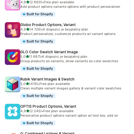
z 5 hvězd
4,9
(2 860)
•
Free plan available
Celkový počet recenzí: 2860
Add product options variants options with product personalizer
Built for Shopify
Globo Product Options, Variant
z 5 hvězd
4,9
(4 726)
•
K dispozici je bezplatný plán
Celkový počet recenzí: 4726
Product personalizer, customize products w/ variant options
Built for Shopify
GLO Color Swatch Variant Image
z 5 hvězd
5,0
(1 687)
•
K dispozici je bezplatný plán
Celkový počet recenzí: 1687
Group products as variants, show variants as color swatches
Built for Shopify
Rubik Variant Images & Swatch
z 5 hvězd
5,0
(419)
•
Free plan available
Celkový počet recenzí: 419
Clean multiple variant images gallery & variant color swatches
Built for Shopify
OPTIS Product Options, Variant
z 5 hvězd
4,9
(2 245)
•
Free plan available
Celkový počet recenzí: 2245
Personalize product options variant option w/ text box, add on
Built for Shopify
G: Combined Listings & Variant