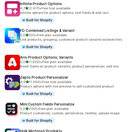
Infinite Product Options
z 5 hvězd
4,7
(2 417)
•
Free trial available
Celkový počet recenzí: 2417
Infinite options for product options, text fields & add-ons
Built for Shopify
FD Combined Listings & Variant
z 5 hvězd
5,0
(55)
•
Free plan available
Celkový počet recenzí: 55
Link products, grouping, customize product variants w/swatches
Built for Shopify
Aris Product Options, Variants
z 5 hvězd
5,0
(1 620)
•
Free plan available
Celkový počet recenzí: 1620
Boost Sales w/ product variants, product personalizer, add ons
Zepto Product Personalizer
z 5 hvězd
4,9
(1 294)
•
Free trial available
Celkový počet recenzí: 1294
Product options with live preview to sell customized product
Built for Shopify
Mini:Custom Fields Personalize
z 5 hvězd
5,0
(130)
•
Free plan available
Celkový počet recenzí: 130
Product customizer, custom, personalize, textbox, upload image
Built for Shopify
Hulk Možnosti Produktu