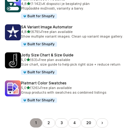
z 5 hvězd
4,8
(1 142)
•
K dispozici je bezplatný plán
Celkový počet recenzí: 1142
Přizpůsobte možnosti, varianty a barvy.
Built for Shopify
SA Variant Image Automator
z 5 hvězd
4,8
(679)
•
Free plan available
Celkový počet recenzí: 679
Show multiple variant images. Clean up variant image gallery.
Built for Shopify
Jotly Size Chart & Size Guide
z 5 hvězd
5,0
(63)
•
Free plan available
Celkový počet recenzí: 63
Size chart, size guide to help pick right size + reduce return
Built for Shopify
Platmart Color Swatches
z 5 hvězd
5,0
(126)
•
Free plan available
Celkový počet recenzí: 126
Group products with swatches as combined listings
Built for Shopify
1
2
3
4
20