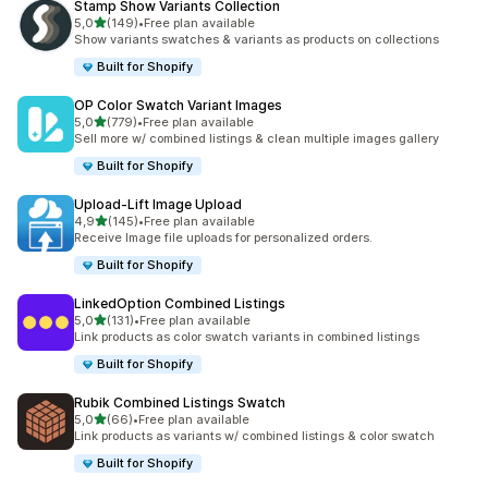
Stamp Show Variants Collection
z 5 hvězd
5,0
(149)
•
Free plan available
Celkový počet recenzí: 149
Show variants swatches & variants as products on collections
Built for Shopify
OP Color Swatch Variant Images
z 5 hvězd
5,0
(779)
•
Free plan available
Celkový počet recenzí: 779
Sell more w/ combined listings & clean multiple images gallery
Built for Shopify
Upload‑Lift Image Upload
z 5 hvězd
4,9
(145)
•
Free plan available
Celkový počet recenzí: 145
Receive Image file uploads for personalized orders.
Built for Shopify
LinkedOption Combined Listings
z 5 hvězd
5,0
(131)
•
Free plan available
Celkový počet recenzí: 131
Link products as color swatch variants in combined listings
Built for Shopify
Rubik Combined Listings Swatch
z 5 hvězd
5,0
(66)
•
Free plan available
Celkový počet recenzí: 66
Link products as variants w/ combined listings & color swatch
Built for Shopify