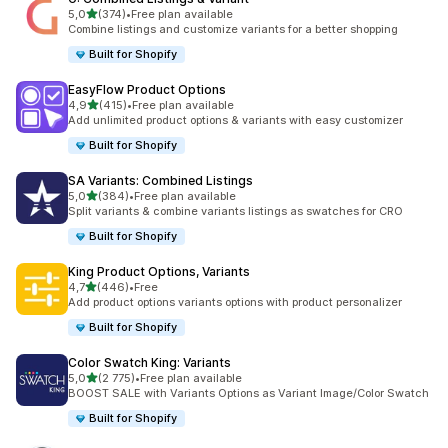
z 5 hvězd
5,0
(374)
•
Free plan available
Celkový počet recenzí: 374
Combine listings and customize variants for a better shopping
Built for Shopify
EasyFlow Product Options
z 5 hvězd
4,9
(415)
•
Free plan available
Celkový počet recenzí: 415
Add unlimited product options & variants with easy customizer
Built for Shopify
SA Variants: Combined Listings
z 5 hvězd
5,0
(384)
•
Free plan available
Celkový počet recenzí: 384
Split variants & combine variants listings as swatches for CRO
Built for Shopify
King Product Options, Variants
z 5 hvězd
4,7
(446)
•
Free
Celkový počet recenzí: 446
Add product options variants options with product personalizer
Built for Shopify
Color Swatch King: Variants
z 5 hvězd
5,0
(2 775)
•
Free plan available
Celkový počet recenzí: 2775
BOOST SALE with Variants Options as Variant Image/Color Swatch
Built for Shopify