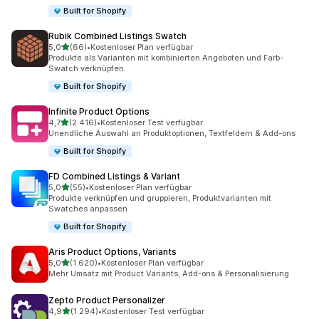
Built for Shopify
Rubik Combined Listings Swatch
von 5 Sternen
5,0
(66)
•
Kostenloser Plan verfügbar
66 Rezensionen insgesamt
Produkte als Varianten mit kombinierten Angeboten und Farb-
Swatch verknüpfen
Built for Shopify
Infinite Product Options
von 5 Sternen
4,7
(2.416)
•
Kostenloser Test verfügbar
2416 Rezensionen insgesamt
Unendliche Auswahl an Produktoptionen, Textfeldern & Add-ons
Built for Shopify
FD Combined Listings & Variant
von 5 Sternen
5,0
(55)
•
Kostenloser Plan verfügbar
55 Rezensionen insgesamt
Produkte verknüpfen und gruppieren, Produktvarianten mit
Swatches anpassen
Built for Shopify
Aris Product Options, Variants
von 5 Sternen
5,0
(1.620)
•
Kostenloser Plan verfügbar
1620 Rezensionen insgesamt
Mehr Umsatz mit Product Variants, Add-ons & Personalisierung
Zepto Product Personalizer
von 5 Sternen
4,9
(1.294)
•
Kostenloser Test verfügbar
1294 Rezensionen insgesamt