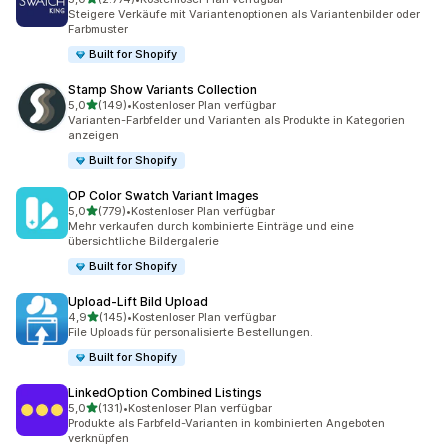
2774 Rezensionen insgesamt
Steigere Verkäufe mit Variantenoptionen als Variantenbilder oder
Farbmuster
Built for Shopify
Stamp Show Variants Collection
von 5 Sternen
5,0
(149)
•
Kostenloser Plan verfügbar
149 Rezensionen insgesamt
Varianten-Farbfelder und Varianten als Produkte in Kategorien
anzeigen
Built for Shopify
OP Color Swatch Variant Images
von 5 Sternen
5,0
(779)
•
Kostenloser Plan verfügbar
779 Rezensionen insgesamt
Mehr verkaufen durch kombinierte Einträge und eine
übersichtliche Bildergalerie
Built for Shopify
Upload‑Lift Bild Upload
von 5 Sternen
4,9
(145)
•
Kostenloser Plan verfügbar
145 Rezensionen insgesamt
File Uploads für personalisierte Bestellungen.
Built for Shopify
LinkedOption Combined Listings
von 5 Sternen
5,0
(131)
•
Kostenloser Plan verfügbar
131 Rezensionen insgesamt
Produkte als Farbfeld-Varianten in kombinierten Angeboten
verknüpfen