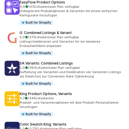
EasyFlow Product Options
von 5 Sternen
4,9
(415)
•
Kostenloser Plan verfügbar
415 Rezensionen insgesamt
Unbegrenzte Produktoptionen & Varianten mit einem einfachen
Konfigurator hinzufügen
Built for Shopify
G: Combined Listings & Variant
von 5 Sternen
5,0
(373)
•
Kostenloser Plan verfügbar
373 Rezensionen insgesamt
Listings kombinieren und Varianten für ein besseres
Einkaufserlebnis anpassen
Built for Shopify
SA Variants: Combined Listings
von 5 Sternen
5,0
(384)
•
Kostenloser Plan verfügbar
384 Rezensionen insgesamt
Aufteilung von Varianten und Kombination von Varianten-Listings
als Swatches zur Conversion-Rate-Optimierung
Built for Shopify
King Product Options, Variants
von 5 Sternen
4,7
(446)
•
Kostenlos
446 Rezensionen insgesamt
Produkt- und Variantenoptionen mit dem Produkt-Personalisierer
hinzufügen
Built for Shopify
Color Swatch King: Variants
von 5 Sternen
5,0
(2.774)
•
Kostenloser Plan verfügbar