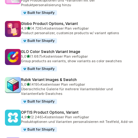
Füge Produktoptionen und -varianten mit der
Produktpersonalisierung hinzu
Built for Shopify
Globo Product Options, Variant
von 5 Sternen
4,9
(4.726)
•
Kostenloser Plan verfügbar
4726 Rezensionen insgesamt
Product personalizer, customize products w/ variant options
Built for Shopify
GLO Color Swatch Variant Image
von 5 Sternen
5,0
(1.687)
•
Kostenloser Plan verfügbar
1687 Rezensionen insgesamt
Group products as variants, show variants as color swatches
Built for Shopify
Rubik Variant Images & Swatch
von 5 Sternen
5,0
(419)
•
Kostenloser Plan verfügbar
419 Rezensionen insgesamt
Übersichtliche Galerie für mehrere Variantenbilder und
Variantenfarb-Swatches
Built for Shopify
OPTIS Product Options, Variant
von 5 Sternen
4,9
(2.246)
•
Kostenloser Plan verfügbar
2246 Rezensionen insgesamt
Produktoptionen und Varianten personalisieren mit Textfeld, Add-on
Built for Shopify