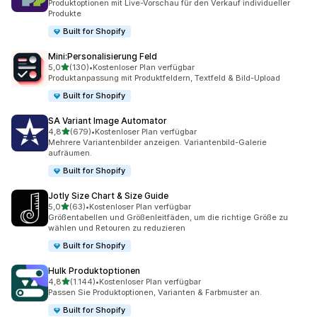
Produktoptionen mit Live-Vorschau für den Verkauf individueller
Produkte
Built for Shopify
Mini:Personalisierung Feld
von 5 Sternen
5,0
(130)
•
Kostenloser Plan verfügbar
130 Rezensionen insgesamt
Produktanpassung mit Produktfeldern, Textfeld & Bild-Upload
Built for Shopify
SA Variant Image Automator
von 5 Sternen
4,8
(679)
•
Kostenloser Plan verfügbar
679 Rezensionen insgesamt
Mehrere Variantenbilder anzeigen. Variantenbild-Galerie
aufräumen.
Built for Shopify
Jotly Size Chart & Size Guide
von 5 Sternen
5,0
(63)
•
Kostenloser Plan verfügbar
63 Rezensionen insgesamt
Größentabellen und Größenleitfäden, um die richtige Größe zu
wählen und Retouren zu reduzieren
Built for Shopify
Hulk Produktoptionen
von 5 Sternen
4,8
(1.144)
•
Kostenloser Plan verfügbar
1144 Rezensionen insgesamt
Passen Sie Produkt­optionen, Varianten & Farbmuster an.
Built for Shopify