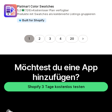
Platmart Color Swatches
von 5 Sternen
5,0
(126)
•
Kostenloser Plan verfügbar
126 Rezensionen insgesamt
Produkte mit Swatches als kombinierte Listings gruppieren
Built for Shopify
1
2
3
4
20
Möchtest du eine App
hinzufügen?
Shopify 3 Tage kostenlos testen