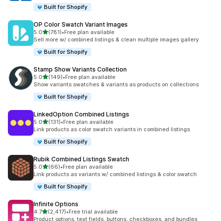
Built for Shopify
OP Color Swatch Variant Images
5つ星中
5.0
(781)
•
Free plan available
合計レビュー数：781件
Sell more w/ combined listings & clean multiple images gallery
Built for Shopify
Stamp Show Variants Collection
5つ星中
5.0
(149)
•
Free plan available
合計レビュー数：149件
Show variants swatches & variants as products on collections
Built for Shopify
LinkedOption Combined Listings
5つ星中
5.0
(131)
•
Free plan available
合計レビュー数：131件
Link products as color swatch variants in combined listings
Built for Shopify
Rubik Combined Listings Swatch
5つ星中
5.0
(66)
•
Free plan available
合計レビュー数：66件
Link products as variants w/ combined listings & color swatch
Built for Shopify
Infinite Options
5つ星中
4.7
(2,417)
•
Free trial available
合計レビュー数：2417件
Product options, text fields, buttons, checkboxes, and bundles