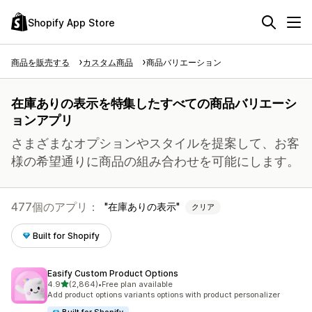
Shopify App Store
商品を販売する
カスタム商品
商品バリエーション
在庫ありの表示を特集したすべての商品バリエーシ
ョンアプリ
さまざまなオプションやスタイルを提案して、お客
様の希望通りに商品の組み合わせを可能にします。
477個のアプリ：
在庫ありの表示
クリア
Built for Shopify
Easify Custom Product Options
5つ星中
4.9
(2,864)
•
Free plan available
合計レビュー数：2864件
Add product options variants options with product personalizer