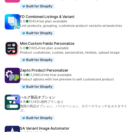
Built for Shopify
FD Combined Listings & Variant
5つ星中
5.0
(54)
•
Free plan available
合計レビュー数：54件
Link products, grouping, customize product variants w/swatches
Built for Shopify
Mini:Custom Fields Personalize
5つ星中
5.0
(130)
•
Free plan available
合計レビュー数：130件
Product customizer, custom, personalize, textbox, upload image
Built for Shopify
Zepto Product Personalizer
5つ星中
4.9
(1,296)
•
Free trial available
合計レビュー数：1296件
Product options with live preview to sell customized product
Built for Shopify
ハルク製品オプション
5つ星中
4.8
(1,142)
•
無料プランあり
合計レビュー数：1142件
無限の商品オプション、バリエーション、カラースウォッチをカスタマイ
ズ。
Built for Shopify
SA Variant Image Automator