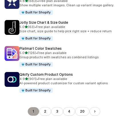
5つ星中
4.8
(683)
•
Free plan available
合計レビュー数：683件
Show multiple variant images. Clean up variant image gallery.
Built for Shopify
Jotly Size Chart & Size Guide
5つ星中
5.0
(63)
•
Free plan available
合計レビュー数：63件
Size chart, size guide to help pick right size + reduce return
Built for Shopify
Platmart Color Swatches
5つ星中
5.0
(126)
•
Free plan available
合計レビュー数：126件
Group products with swatches as combined listings
Built for Shopify
Qikify Custom Product Options
5つ星中
4.9
(901)
•
Free plan available
合計レビュー数：901件
AI-powered product customizer for custom variant options
Built for Shopify
1
2
3
4
20