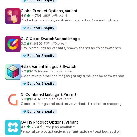
Built for Shopify
Globo Product Options, Variant
5つ星中
4.9
(4,734)
•
無料プランあり
合計レビュー数：4734件
Product personalizer, customize products w/ variant options
Built for Shopify
GLO Color Swatch Variant Image
5つ星中
5.0
(1,690)
•
無料プランあり
合計レビュー数：1690件
Group products as variants, show variants as color swatches
Built for Shopify
Rubik Variant Images & Swatch
5つ星中
5.0
(419)
•
Free plan available
合計レビュー数：419件
Clean multiple variant images gallery & variant color swatches
Built for Shopify
G: Combined Listings & Variant
5つ星中
5.0
(376)
•
Free plan available
合計レビュー数：376件
Combine listings and customize variants for a better shopping
Built for Shopify
OPTIS Product Options, Variant
5つ星中
4.9
(2,247)
•
Free plan available
合計レビュー数：2247件
Personalize product options variant option w/ text box, add on