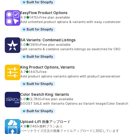
Built for Shopify
EasyFlow Product Options
5つ星中
4.9
(415)
•
Free plan available
合計レビュー数：415件
Add unlimited product options & variants with easy customizer
Built for Shopify
SA Variants: Combined Listings
5つ星中
5.0
(389)
•
Free plan available
合計レビュー数：389件
Split variants & combine variants listings as swatches for CRO
Built for Shopify
King Product Options, Variants
5つ星中
4.7
(447)
•
Free
合計レビュー数：447件
Add product options variants options with product personalizer
Built for Shopify
Color Swatch King: Variants
5つ星中
5.0
(2,780)
•
Free plan available
合計レビュー数：2780件
BOOST SALE with Variants Options as Variant Image/Color Swatch
Built for Shopify
Upload‑Lift 画像アップロード
5つ星中
4.9
(145)
•
無料プランあり
合計レビュー数：145件
パーソナライズ注文の画像ファイルアップロードに対応しています