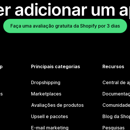
r adicionar um 
Faça uma avaliação gratuita da Shopify por 3 dias
p
Principais categorias
Recursos
Dropshipping
Central de a
os
Marketplaces
Documentaç
Avaliações de produtos
Comunidade
Upsell e pacotes
Blog da Sho
E-mail marketing
Pesquisas