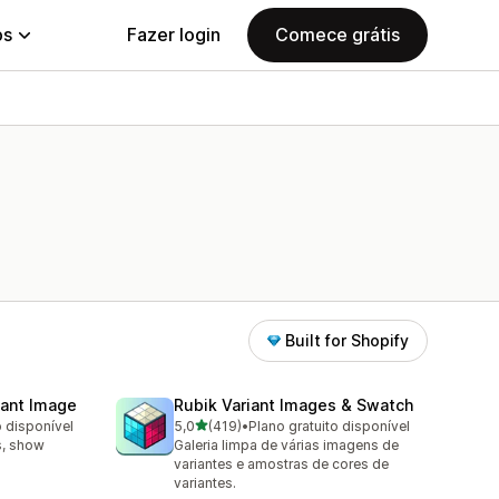
ps
Fazer login
Comece grátis
Built for Shopify
iant Image
Rubik Variant Images & Swatch
de 5 estrelas
o disponível
5,0
(419)
•
Plano gratuito disponível
419 avaliações ao todo
s, show
Galeria limpa de várias imagens de
variantes e amostras de cores de
variantes.