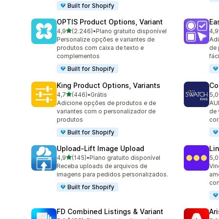
Built for Shopify
OPTIS Product Options, Variant
Ea
de 5 estrelas
4,9
(2.246)
•
Plano gratuito disponível
4,9
2246 avaliações ao todo
415
Personalize opções e variantes de
Adi
produtos com caixa de texto e
de 
complementos
fáci
Built for Shopify
King Product Options, Variants
Co
de 5 estrelas
4,7
(446)
•
Grátis
5,0
446 avaliações ao todo
277
Adicione opções de produtos e de
AU
variantes com o personalizador de
de 
produtos
cor
Built for Shopify
Upload‑Lift Image Upload
Li
de 5 estrelas
4,9
(145)
•
Plano gratuito disponível
5,0
145 avaliações ao todo
131
Receba uploads de arquivos de
Vin
imagens para pedidos personalizados.
amo
co
Built for Shopify
FD Combined Listings & Variant
Ar