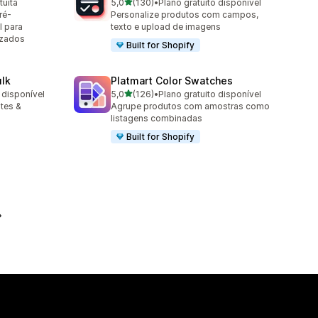
de 5 estrelas
tuita
5,0
(130)
•
Plano gratuito disponível
130 avaliações ao todo
ré-
Personalize produtos com campos,
l para
texto e upload de imagens
izados
Built for Shopify
lk
Platmart Color Swatches
de 5 estrelas
 disponível
5,0
(126)
•
Plano gratuito disponível
126 avaliações ao todo
tes &
Agrupe produtos com amostras como
listagens combinadas
Built for Shopify