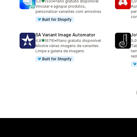
de 5 estrelas
5,0
(55)
•
Plano gratuito disponível
5,0
55 avaliações ao todo
162
Vincular e agrupar produtos,
Aum
personalizar variantes com amostras
per
co
Built for Shopify
SA Variant Image Automator
Jo
de 5 estrelas
4,8
(679)
•
Plano gratuito disponível
5,0
679 avaliações ao todo
63 
Mostre várias imagens de variantes.
Tab
Limpe a galeria de imagens.
tam
red
Built for Shopify