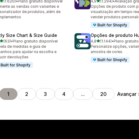
de 5 estrelas
de 5 estrelas
(1.620)
•
Plano gratuito disponível
4,9
(1.294)
•
Avaliação gra
0 avaliações ao todo
1294 avaliações ao todo
ente as vendas com variantes e
Opções de produto com p
sonalizador de produtos, além de
visualização em tempo rea
mplementos
vender produtos personal
Built for Shopify
tly Size Chart & Size Guide
Opções de produto Hu
de 5 estrelas
de 5 estrelas
(63)
•
Plano gratuito disponível
4,8
(1.144)
•
Plano gratuito
avaliações ao todo
1144 avaliações ao todo
ela de medidas e guia de
Personalize opções, varian
anhos para ajudar na escolha e
amostra de cores.
uzir devoluções
Built for Shopify
Built for Shopify
Avançar
1
2
3
4
…
20