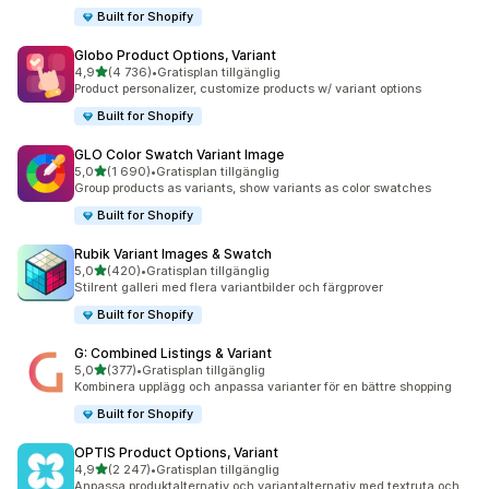
Built for Shopify
Globo Product Options, Variant
av 5 stjärnor
4,9
(4 736)
•
Gratisplan tillgänglig
4736 recensioner totalt
Product personalizer, customize products w/ variant options
Built for Shopify
GLO Color Swatch Variant Image
av 5 stjärnor
5,0
(1 690)
•
Gratisplan tillgänglig
1690 recensioner totalt
Group products as variants, show variants as color swatches
Built for Shopify
Rubik Variant Images & Swatch
av 5 stjärnor
5,0
(420)
•
Gratisplan tillgänglig
420 recensioner totalt
Stilrent galleri med flera variantbilder och färgprover
Built for Shopify
G: Combined Listings & Variant
av 5 stjärnor
5,0
(377)
•
Gratisplan tillgänglig
377 recensioner totalt
Kombinera upplägg och anpassa varianter för en bättre shopping
Built for Shopify
OPTIS Product Options, Variant
av 5 stjärnor
4,9
(2 247)
•
Gratisplan tillgänglig
2247 recensioner totalt
Anpassa produktalternativ och variantalternativ med textruta och