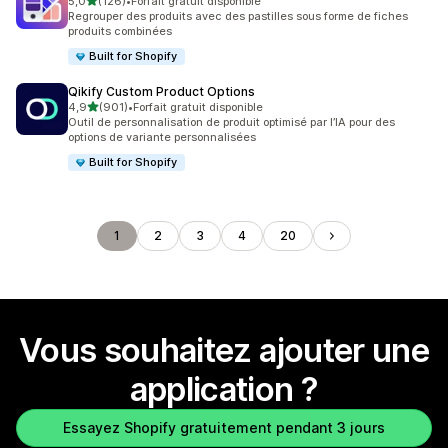
étoile(s) sur 5
5,0
(126)
•
Forfait gratuit disponible
126 avis au total
Regrouper des produits avec des pastilles sous forme de fiches
produits combinées
Built for Shopify
Qikify Custom Product Options
étoile(s) sur 5
4,9
(901)
•
Forfait gratuit disponible
901 avis au total
Outil de personnalisation de produit optimisé par l’IA pour des
options de variante personnalisées
Built for Shopify
1
2
3
4
20
Vous souhaitez ajouter une
application ?
Essayez Shopify gratuitement pendant 3 jours