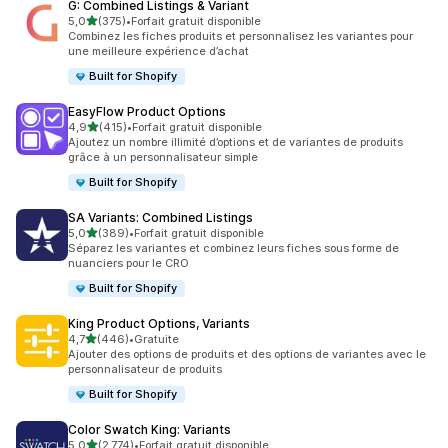
G: Combined Listings & Variant
étoile(s) sur 5
5,0
(375)
•
Forfait gratuit disponible
375 avis au total
Combinez les fiches produits et personnalisez les variantes pour
une meilleure expérience d’achat
Built for Shopify
EasyFlow Product Options
étoile(s) sur 5
4,9
(415)
•
Forfait gratuit disponible
415 avis au total
Ajoutez un nombre illimité d’options et de variantes de produits
grâce à un personnalisateur simple
Built for Shopify
SA Variants: Combined Listings
étoile(s) sur 5
5,0
(389)
•
Forfait gratuit disponible
389 avis au total
Séparez les variantes et combinez leurs fiches sous forme de
nuanciers pour le CRO
Built for Shopify
King Product Options, Variants
étoile(s) sur 5
4,7
(446)
•
Gratuite
446 avis au total
Ajouter des options de produits et des options de variantes avec le
personnalisateur de produits
Built for Shopify
Color Swatch King: Variants
étoile(s) sur 5
5,0
(2 774)
•
Forfait gratuit disponible