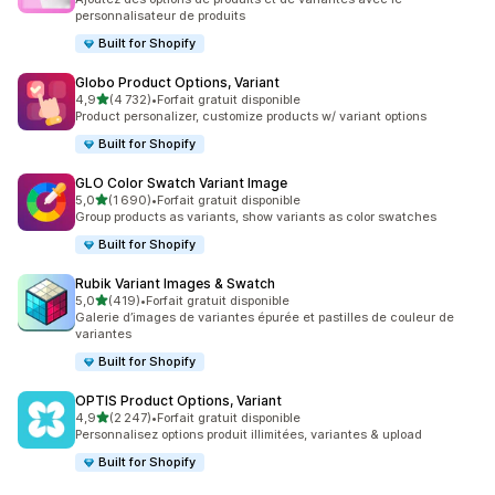
personnalisateur de produits
Built for Shopify
Globo Product Options, Variant
étoile(s) sur 5
4,9
(4 732)
•
Forfait gratuit disponible
4732 avis au total
Product personalizer, customize products w/ variant options
Built for Shopify
GLO Color Swatch Variant Image
étoile(s) sur 5
5,0
(1 690)
•
Forfait gratuit disponible
1690 avis au total
Group products as variants, show variants as color swatches
Built for Shopify
Rubik Variant Images & Swatch
étoile(s) sur 5
5,0
(419)
•
Forfait gratuit disponible
419 avis au total
Galerie d’images de variantes épurée et pastilles de couleur de
variantes
Built for Shopify
OPTIS Product Options, Variant
étoile(s) sur 5
4,9
(2 247)
•
Forfait gratuit disponible
2247 avis au total
Personnalisez options produit illimitées, variantes & upload
Built for Shopify