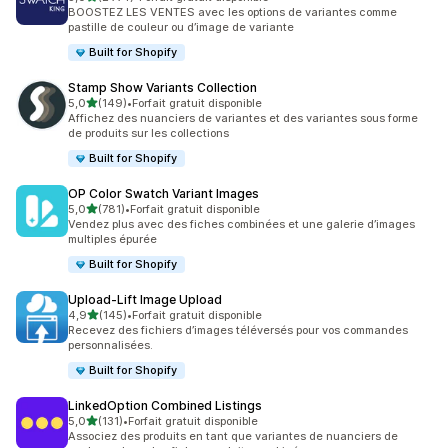
2774 avis au total
BOOSTEZ LES VENTES avec les options de variantes comme
pastille de couleur ou d’image de variante
Built for Shopify
Stamp Show Variants Collection
étoile(s) sur 5
5,0
(149)
•
Forfait gratuit disponible
149 avis au total
Affichez des nuanciers de variantes et des variantes sous forme
de produits sur les collections
Built for Shopify
OP Color Swatch Variant Images
étoile(s) sur 5
5,0
(781)
•
Forfait gratuit disponible
781 avis au total
Vendez plus avec des fiches combinées et une galerie d’images
multiples épurée
Built for Shopify
Upload‑Lift Image Upload
étoile(s) sur 5
4,9
(145)
•
Forfait gratuit disponible
145 avis au total
Recevez des fichiers d’images téléversés pour vos commandes
personnalisées.
Built for Shopify
LinkedOption Combined Listings
étoile(s) sur 5
5,0
(131)
•
Forfait gratuit disponible
131 avis au total
Associez des produits en tant que variantes de nuanciers de