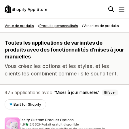
Shopify App Store
Vente de produits
Produits personnalisés
Variantes de produits
Toutes les applications de variantes de
produits avec des fonctionnalités d'mises à jour
manuelles
Vous créez les options et les styles, et les
clients les combinent comme ils le souhaitent.
475 applications avec
Mises à jour manuelles
Effacer
Built for Shopify
Easify Custom Product Options
étoile(s) sur 5
4,9
(2 862)
•
Forfait gratuit disponible
2862 avis au total
Ajoutez des options de produits et de variantes avec le