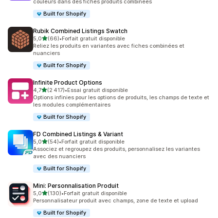
couleurs dans des fiches produits combinées
Built for Shopify
Rubik Combined Listings Swatch
étoile(s) sur 5
5,0
(66)
•
Forfait gratuit disponible
66 avis au total
Reliez les produits en variantes avec fiches combinées et
nuanciers
Built for Shopify
Infinite Product Options
étoile(s) sur 5
4,7
(2 417)
•
Essai gratuit disponible
2417 avis au total
Options infinies pour les options de produits, les champs de texte et
les modules complémentaires
Built for Shopify
FD Combined Listings & Variant
étoile(s) sur 5
5,0
(54)
•
Forfait gratuit disponible
54 avis au total
Associez et regroupez des produits, personnalisez les variantes
avec des nuanciers
Built for Shopify
Mini: Personnalisation Produit
étoile(s) sur 5
5,0
(130)
•
Forfait gratuit disponible
130 avis au total
Personnalisateur produit avec champs, zone de texte et upload
Built for Shopify