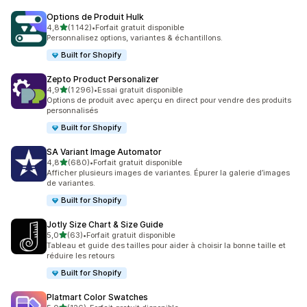
Options de Produit Hulk
étoile(s) sur 5
4,8
(1 142)
•
Forfait gratuit disponible
1142 avis au total
Personnalisez options, variantes & échantillons.
Built for Shopify
Zepto Product Personalizer
étoile(s) sur 5
4,9
(1 296)
•
Essai gratuit disponible
1296 avis au total
Options de produit avec aperçu en direct pour vendre des produits
personnalisés
Built for Shopify
SA Variant Image Automator
étoile(s) sur 5
4,8
(680)
•
Forfait gratuit disponible
680 avis au total
Afficher plusieurs images de variantes. Épurer la galerie d’images
de variantes.
Built for Shopify
Jotly Size Chart & Size Guide
étoile(s) sur 5
5,0
(63)
•
Forfait gratuit disponible
63 avis au total
Tableau et guide des tailles pour aider à choisir la bonne taille et
réduire les retours
Built for Shopify
Platmart Color Swatches