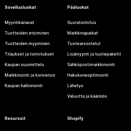
Sovellusluokat
Pääluokat
Myyntikanavat
Suoratoimitus
Tuotteiden etsiminen
Markkinapaikat
Tuotteiden myyminen
Tuotearvostelut
Tilaukset ja toimitukset
Lisämyynti ja tuotepaketit
Kaupan suunnittelu
Sähköpostimarkkinointi
Markkinointi ja konversio
Hakukoneoptimointi
Kaupan hallinnointi
Lähetys
Valuutta ja käännös
Resurssit
Shopify