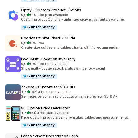
Optfy ‑ Custom Product Options
/ 5 tähteä
5,0
(4)
•
Free plan available
4 arvostelua yhteensä
Custom product Options - unlimited options, variants/swatches
Built for Shopify
Goodchart Size Chart & Guide
/ 5 tähteä
5,0
(9)
•
Free
9 arvostelua yhteensä
Create size guides and tables charts with fit recommender.
Invo: Multi‑Location Inventory
/ 5 tähteä
5,0
(9)
•
Free trial available
9 arvostelua yhteensä
Show multi-location stock status & inventory count
Built for Shopify
Zakeke ‑ Customizer 2D & 3D
/ 5 tähteä
4,6
(92)
•
Free plan available
92 arvostelua yhteensä
Sell more personalized products with live preview, 3D & AR
SE: Option Price Calculator
/ 5 tähteä
4,3
(51)
•
Free plan available
51 arvostelua yhteensä
Price custom products using formulas, tables and measurements.
Built for Shopify
LensAdvisor: Prescription Lens