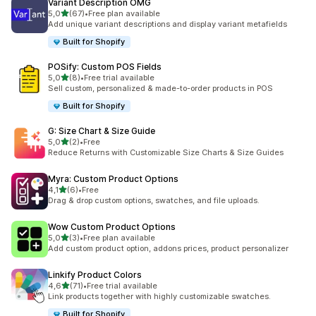
Variant Description OMG
/ 5 tähteä
5,0
(67)
•
Free plan available
67 arvostelua yhteensä
Add unique variant descriptions and display variant metafields
Built for Shopify
POSify: Custom POS Fields
/ 5 tähteä
5,0
(8)
•
Free trial available
8 arvostelua yhteensä
Sell custom, personalized & made-to-order products in POS
Built for Shopify
G: Size Chart & Size Guide
/ 5 tähteä
5,0
(2)
•
Free
2 arvostelua yhteensä
Reduce Returns with Customizable Size Charts & Size Guides
Myra: Custom Product Options
/ 5 tähteä
4,1
(6)
•
Free
6 arvostelua yhteensä
Drag & drop custom options, swatches, and file uploads.
Wow Custom Product Options
/ 5 tähteä
5,0
(3)
•
Free plan available
3 arvostelua yhteensä
Add custom product option, addons prices, product personalizer
Linkify Product Colors
/ 5 tähteä
4,6
(71)
•
Free trial available
71 arvostelua yhteensä
Link products together with highly customizable swatches.
Built for Shopify