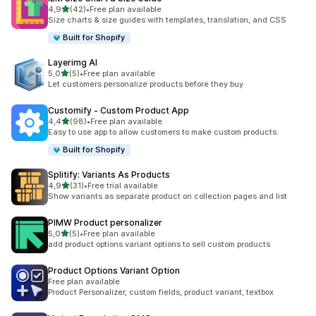
/ 5 tähteä
4,9
(42)
•
Free plan available
42 arvostelua yhteensä
Size charts & size guides with templates, translation, and CSS
Built for Shopify
Layerimg AI
/ 5 tähteä
5,0
(5)
•
Free plan available
5 arvostelua yhteensä
Let customers personalize products before they buy
Customify ‑ Custom Product App
/ 5 tähteä
4,4
(98)
•
Free plan available
98 arvostelua yhteensä
Easy to use app to allow customers to make custom products.
Built for Shopify
Splitify: Variants As Products
/ 5 tähteä
4,9
(31)
•
Free trial available
31 arvostelua yhteensä
Show variants as separate product on collection pages and list
PIMW Product personalizer
/ 5 tähteä
5,0
(5)
•
Free plan available
5 arvostelua yhteensä
add product options variant options to sell custom products
Product Options Variant Option
Free plan available
Product Personalizer, custom fields, product variant, textbox