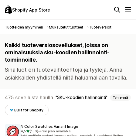
Shopify App Store
Tuotteiden myyminen
Mukautetut tuotteet
Tuoteversiot
Kaikki tuoteversiosovellukset, joissa on
ominaisuuksia sku-koodien hallinnointi-
toiminnoille.
Sinä luot eri tuotevaihtoehtoja ja tyylejä. Anna
asiakkaiden yhdistellä niitä haluamallaan tavalla.
475 sovellusta haulla
SKU-koodien hallinnointi
Tyhjennä
Built for Shopify
N Color Swatches Variant Image
/ 5 tähteä
4,5
(136)
•
Free plan available
136 arvostelua yhteensä
Add multiple variant images gallery, swatch & combined listing