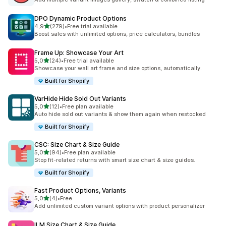
DPO Dynamic Product Options
/ 5 tähteä
4,9
(279)
•
Free trial available
279 arvostelua yhteensä
Boost sales with unlimited options, price calculators, bundles
Frame Up: Showcase Your Art
/ 5 tähteä
5,0
(24)
•
Free trial available
24 arvostelua yhteensä
Showcase your wall art frame and size options, automatically.
Built for Shopify
VarHide Hide Sold Out Variants
/ 5 tähteä
5,0
(12)
•
Free plan available
12 arvostelua yhteensä
Auto hide sold out variants & show them again when restocked
Built for Shopify
CSC: Size Chart & Size Guide
/ 5 tähteä
5,0
(94)
•
Free plan available
94 arvostelua yhteensä
Stop fit-related returns with smart size chart & size guides.
Built for Shopify
Fast Product Options, Variants
/ 5 tähteä
5,0
(4)
•
Free
4 arvostelua yhteensä
Add unlimited custom variant options with product personalizer
ILM Size Chart & Size Guide