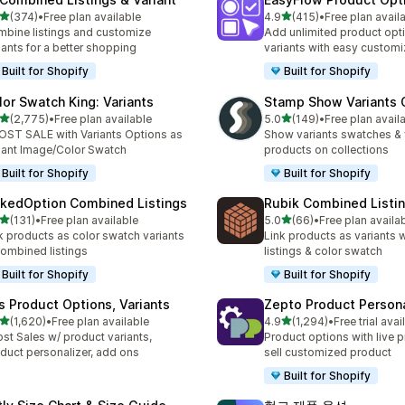
별 5개 중
별 5개 중
(374)
•
Free plan available
4.9
(415)
•
Free plan avail
리뷰 374개
총 리뷰 415개
bine listings and customize
Add unlimited product opt
iants for a better shopping
variants with easy customi
Built for Shopify
Built for Shopify
lor Swatch King: Variants
Stamp Show Variants C
별 5개 중
별 5개 중
(2,775)
•
Free plan available
5.0
(149)
•
Free plan avail
리뷰 2775개
총 리뷰 149개
ST SALE with Variants Options as
Show variants swatches & 
iant Image/Color Swatch
products on collections
Built for Shopify
Built for Shopify
nkedOption Combined Listings
Rubik Combined Listi
별 5개 중
별 5개 중
(131)
•
Free plan available
5.0
(66)
•
Free plan availa
리뷰 131개
총 리뷰 66개
k products as color swatch variants
Link products as variants
combined listings
listings & color swatch
Built for Shopify
Built for Shopify
is Product Options, Variants
Zepto Product Persona
별 5개 중
별 5개 중
(1,620)
•
Free plan available
4.9
(1,294)
•
Free trial avai
리뷰 1620개
총 리뷰 1294개
st Sales w/ product variants,
Product options with live p
duct personalizer, add ons
sell customized product
Built for Shopify