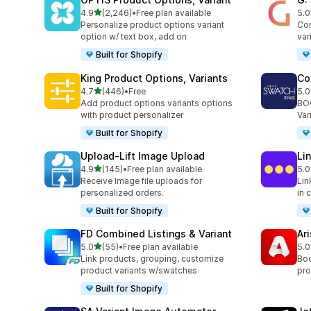
별 5개 중
4.9
(2,246)
•
Free plan available
5.0
총 리뷰 2246개
총 
Personalize product options variant
Com
option w/ text box, add on
var
Built for Shopify
King Product Options, Variants
Co
별 5개 중
4.7
(446)
•
Free
5.0
총 리뷰 446개
총 
Add product options variants options
BOO
with product personalizer
Var
Built for Shopify
Upload‑Lift Image Upload
Li
별 5개 중
4.9
(145)
•
Free plan available
5.0
총 리뷰 145개
총 
Receive Image file uploads for
Lin
personalized orders.
in 
Built for Shopify
FD Combined Listings & Variant
Ar
별 5개 중
5.0
(55)
•
Free plan available
5.0
총 리뷰 55개
총 
Link products, grouping, customize
Boo
product variants w/swatches
pro
Built for Shopify