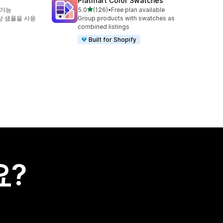
Platmart Color Swatches
별 5개 중
 가능
5.0
(126)
•
Free plan available
총 리뷰 126개
상 샘플을 사용
Group products with swatches as
combined listings
Built for Shopify
요?