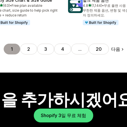
tly Size Chart & Size Guide
헐크 제품 옵션
별 5개 중
별 5개 중
(63)
•
Free plan available
4.8
(1,144)
•
무료 플랜 사용
리뷰 63개
총 리뷰 1144개
e chart, size guide to help pick right
무한한 제품 옵션, 변형 및 색
e + reduce return
자 정의하세요.
Built for Shopify
Built for Shopify
다음
1
2
3
4
…
20
을 추가하시겠어
Shopify 3일 무료 체험