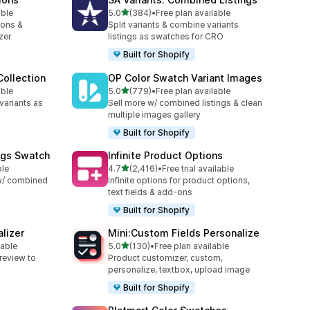
별 5개 중
able
5.0
(384)
•
Free plan available
총 리뷰 384개
ions &
Split variants & combine variants
zer
listings as swatches for CRO
Built for Shopify
ollection
OP Color Swatch Variant Images
별 5개 중
able
5.0
(779)
•
Free plan available
총 리뷰 779개
variants as
Sell more w/ combined listings & clean
multiple images gallery
Built for Shopify
ngs Swatch
Infinite Product Options
별 5개 중
ble
4.7
(2,416)
•
Free trial available
총 리뷰 2416개
 w/ combined
Infinite options for product options,
text fields & add-ons
Built for Shopify
lizer
Mini:Custom Fields Personalize
별 5개 중
lable
5.0
(130)
•
Free plan available
총 리뷰 130개
review to
Product customizer, custom,
personalize, textbox, upload image
Built for Shopify