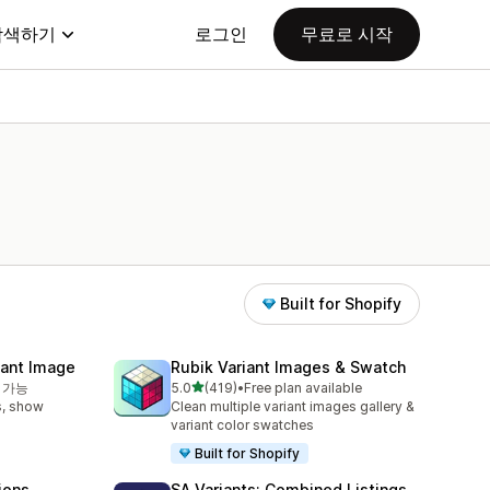
탐색하기
로그인
무료로 시작
Built for Shopify
iant Image
Rubik Variant Images & Swatch
별 5개 중
 가능
5.0
(419)
•
Free plan available
총 리뷰 419개
s, show
Clean multiple variant images gallery &
variant color swatches
Built for Shopify
ions
SA Variants: Combined Listings