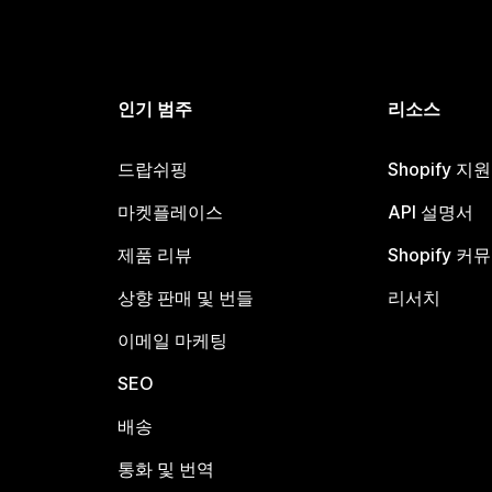
인기 범주
리소스
드랍쉬핑
Shopify 지
마켓플레이스
API 설명서
제품 리뷰
Shopify 커
상향 판매 및 번들
리서치
이메일 마케팅
SEO
배송
통화 및 번역