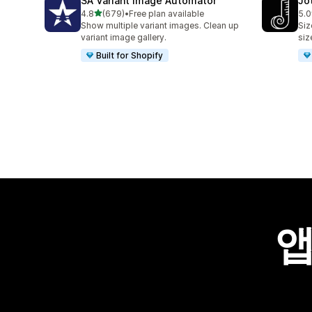
SA Variant Image Automator
Jo
별 5개 중
4.8
(679)
•
Free plan available
5.0
총 리뷰 679개
총 
Show multiple variant images. Clean up
Siz
variant image gallery.
siz
Built for Shopify
앱