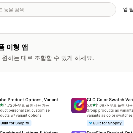
앱 
품 이형 앱
원하는 대로 조합할 수 있게 하세요.
obo Product Options, Variant
GLO Color Swatch Var
별 5개 중
별 5개 중
(4,726)
•
무료 플랜 사용 가능
5.0
(1,687)
•
무료 플랜 사용
리뷰 4726개
총 리뷰 1687개
duct personalizer, customize
Group products as variant
ducts w/ variant options
variants as color swatches
Built for Shopify
Built for Shopify
 Combined Listings & Variant
EasyFlow Product Opt