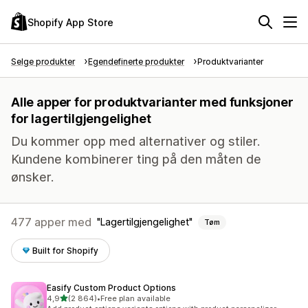
Shopify App Store
Selge produkter
Egendefinerte produkter
Produktvarianter
Alle apper for produktvarianter med funksjoner
for lagertilgjengelighet
Du kommer opp med alternativer og stiler.
Kundene kombinerer ting på den måten de
ønsker.
477 apper med
Lagertilgjengelighet
Tøm
Built for Shopify
Easify Custom Product Options
av 5 stjerner
4,9
(2 864)
•
Free plan available
Totalt 2864 omtaler