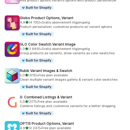
Add product options variants options with product personalizer
Built for Shopify
Globo Product Options, Variant
av 5 stjerner
4,9
(4 735)
•
Gratis abonnement tilgjengelig
Totalt 4735 omtaler
Product personalizer, customize products w/ variant options
Built for Shopify
GLO Color Swatch Variant Image
av 5 stjerner
5,0
(1 689)
•
Gratis abonnement tilgjengelig
Totalt 1689 omtaler
Group products as variants, show variants as color swatches
Built for Shopify
Rubik Variant Images & Swatch
av 5 stjerner
5,0
(419)
•
Free plan available
Totalt 419 omtaler
Clean multiple variant images gallery & variant color swatches
Built for Shopify
G: Combined Listings & Variant
av 5 stjerner
5,0
(377)
•
Free plan available
Totalt 377 omtaler
Combine listings and customize variants for a better shopping
Built for Shopify
OPTIS Product Options, Variant
av 5 stjerner
4,9
(2 247)
•
Free plan available
Totalt 2247 omtaler