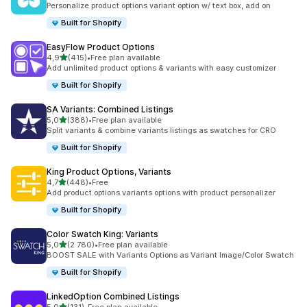
Personalize product options variant option w/ text box, add on
Built for Shopify
EasyFlow Product Options
av 5 stjerner
4,9
(415)
•
Free plan available
Totalt 415 omtaler
Add unlimited product options & variants with easy customizer
Built for Shopify
SA Variants: Combined Listings
av 5 stjerner
5,0
(388)
•
Free plan available
Totalt 388 omtaler
Split variants & combine variants listings as swatches for CRO
Built for Shopify
King Product Options, Variants
av 5 stjerner
4,7
(448)
•
Free
Totalt 448 omtaler
Add product options variants options with product personalizer
Built for Shopify
Color Swatch King: Variants
av 5 stjerner
5,0
(2 780)
•
Free plan available
Totalt 2780 omtaler
BOOST SALE with Variants Options as Variant Image/Color Swatch
Built for Shopify
LinkedOption Combined Listings
av 5 stjerner