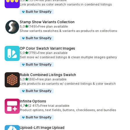
5,0
(131)
•
Free plan available
Totalt 131 omtaler
Link products as color swatch variants in combined listings
Built for Shopify
Stamp Show Variants Collection
av 5 stjerner
5,0
(149)
•
Free plan available
Totalt 149 omtaler
Show variants swatches & variants as products on collections
Built for Shopify
OP Color Swatch Variant Images
av 5 stjerner
5,0
(779)
•
Free plan available
Totalt 779 omtaler
Sell more w/ combined listings & clean multiple images gallery
Built for Shopify
Rubik Combined Listings Swatch
av 5 stjerner
5,0
(66)
•
Free plan available
Totalt 66 omtaler
Link products as variants w/ combined listings & color swatch
Built for Shopify
Infinite Options
av 5 stjerner
4,7
(2 417)
•
Free trial available
Totalt 2417 omtaler
Product options, text fields, buttons, checkboxes, and bundles
Built for Shopify
Upload‑Lift Image Upload