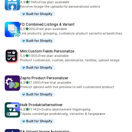
av 5 stjerner
4,9
(146)
•
Free plan available
Totalt 146 omtaler
Receive Image file uploads for personalized orders.
Built for Shopify
FD Combined Listings & Variant
av 5 stjerner
5,0
(55)
•
Free plan available
Totalt 55 omtaler
Link products, grouping, customize product variants w/swatches
Built for Shopify
Mini:Custom Fields Personalize
av 5 stjerner
5,0
(130)
•
Free plan available
Totalt 130 omtaler
Product customizer, custom, personalize, textbox, upload image
Built for Shopify
Zepto Product Personalizer
av 5 stjerner
4,9
(1 295)
•
Free trial available
Totalt 1295 omtaler
Product options with live preview to sell customized product
Built for Shopify
Hulk Produktalternativer
av 5 stjerner
4,8
(1 142)
•
Gratis abonnement tilgjengelig
Totalt 1142 omtaler
Tilpass uendelige produktvalg, varianter & fargeprøve.
Built for Shopify
SA Variant Image Automator