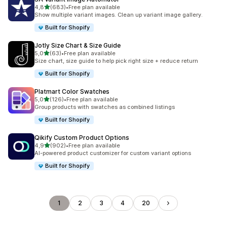
av 5 stjerner
4,8
(683)
•
Free plan available
Totalt 683 omtaler
Show multiple variant images. Clean up variant image gallery.
Built for Shopify
Jotly Size Chart & Size Guide
av 5 stjerner
5,0
(63)
•
Free plan available
Totalt 63 omtaler
Size chart, size guide to help pick right size + reduce return
Built for Shopify
Platmart Color Swatches
av 5 stjerner
5,0
(126)
•
Free plan available
Totalt 126 omtaler
Group products with swatches as combined listings
Built for Shopify
Qikify Custom Product Options
av 5 stjerner
4,9
(902)
•
Free plan available
Totalt 902 omtaler
AI-powered product customizer for custom variant options
Built for Shopify
1
2
3
4
20