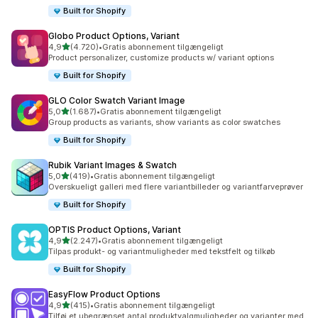
Built for Shopify
Globo Product Options, Variant
ud af 5 stjerner
4,9
(4.720)
•
Gratis abonnement tilgængeligt
4720 anmeldelser i alt
Product personalizer, customize products w/ variant options
Built for Shopify
GLO Color Swatch Variant Image
ud af 5 stjerner
5,0
(1.687)
•
Gratis abonnement tilgængeligt
1687 anmeldelser i alt
Group products as variants, show variants as color swatches
Built for Shopify
Rubik Variant Images & Swatch
ud af 5 stjerner
5,0
(419)
•
Gratis abonnement tilgængeligt
419 anmeldelser i alt
Overskueligt galleri med flere variantbilleder og variantfarveprøver
Built for Shopify
OPTIS Product Options, Variant
ud af 5 stjerner
4,9
(2.247)
•
Gratis abonnement tilgængeligt
2247 anmeldelser i alt
Tilpas produkt- og variantmuligheder med tekstfelt og tilkøb
Built for Shopify
EasyFlow Product Options
ud af 5 stjerner
4,9
(415)
•
Gratis abonnement tilgængeligt
415 anmeldelser i alt
Tilføj et ubegrænset antal produktvalgmuligheder og varianter med