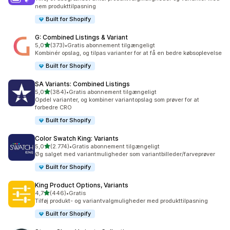
nem produkttilpasning
Built for Shopify
G: Combined Listings & Variant
ud af 5 stjerner
5,0
(373)
•
Gratis abonnement tilgængeligt
373 anmeldelser i alt
Kombinér opslag, og tilpas varianter for at få en bedre købsoplevelse
Built for Shopify
SA Variants: Combined Listings
ud af 5 stjerner
5,0
(384)
•
Gratis abonnement tilgængeligt
384 anmeldelser i alt
Opdel varianter, og kombiner variantopslag som prøver for at
forbedre CRO
Built for Shopify
Color Swatch King: Variants
ud af 5 stjerner
5,0
(2.774)
•
Gratis abonnement tilgængeligt
2774 anmeldelser i alt
Øg salget med variantmuligheder som variantbilleder/farveprøver
Built for Shopify
King Product Options, Variants
ud af 5 stjerner
4,7
(446)
•
Gratis
446 anmeldelser i alt
Tilføj produkt- og variantvalgmuligheder med produkttilpasning
Built for Shopify