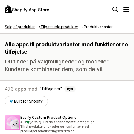
Shopify App Store
Salg af produkter
Tilpassede produkter
Produktvarianter
Alle apps til produktvarianter med funktionerne
tilføjelser
Du finder på valgmuligheder og modeller.
Kunderne kombinerer dem, som de vil.
473 apps med
Tilføjelser
Ryd
Built for Shopify
Easify Custom Product Options
ud af 5 stjerner
4,9
(2.857)
•
Gratis abonnement tilgængeligt
2857 anmeldelser i alt
Tilføj produktmuligheder og -varianter med
produktpersonaliseringsværktøjet