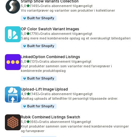
Stamp Show Variants Collection
ud af 5 stjerner
5,0
(149)
•
Gratis abonnement tilgængeligt
149 anmeldelser i alt
Vis variantprøver og varianter som produkter i kollektioner
Built for Shopify
OP Color Swatch Variant Images
ud af 5 stjerner
5,0
(779)
•
Gratis abonnement tilgængeligt
779 anmeldelser i alt
Sælg mere med kombinerede opslag og et overskueligt billedgalleri
Built for Shopify
LinkedOption Combined Listings
ud af 5 stjerner
5,0
(131)
•
Gratis abonnement tilgængeligt
131 anmeldelser i alt
Knyt produkter sammen som varianter med farveprøver i
kombinerede produktopslag
Built for Shopify
Upload‑Lift Image Upload
ud af 5 stjerner
4,9
(145)
•
Gratis abonnement tilgængeligt
145 anmeldelser i alt
Modtag uploads af billedfiler til personligt tilpassede ordrer.
Built for Shopify
Rubik Combined Listings Swatch
ud af 5 stjerner
5,0
(66)
•
Gratis abonnement tilgængeligt
66 anmeldelser i alt
Knyt produkter sammen som varianter med kombinerede visninger
og farveprøver