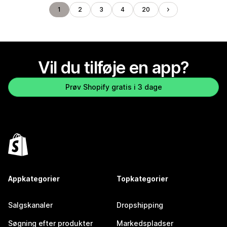
1
2
3
4
20
Vil du tilføje en app?
Prøv Shopify gratis i 3 dage
Appkategorier
Topkategorier
Salgskanaler
Dropshipping
Søgning efter produkter
Markedspladser