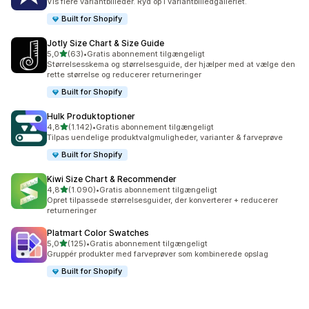
Vis flere variantbilleder. Ryd op i variantbilledgalleriet.
Built for Shopify
Jotly Size Chart & Size Guide
ud af 5 stjerner
5,0
(63)
•
Gratis abonnement tilgængeligt
63 anmeldelser i alt
Størrelsesskema og størrelsesguide, der hjælper med at vælge den
rette størrelse og reducerer returneringer
Built for Shopify
Hulk Produktoptioner
ud af 5 stjerner
4,8
(1.142)
•
Gratis abonnement tilgængeligt
1142 anmeldelser i alt
Tilpas uendelige produktvalgmuligheder, varianter & farveprøve
Built for Shopify
Kiwi Size Chart & Recommender
ud af 5 stjerner
4,8
(1.090)
•
Gratis abonnement tilgængeligt
1090 anmeldelser i alt
Opret tilpassede størrelsesguider, der konverterer + reducerer
returneringer
Platmart Color Swatches
ud af 5 stjerner
5,0
(125)
•
Gratis abonnement tilgængeligt
125 anmeldelser i alt
Gruppér produkter med farveprøver som kombinerede opslag
Built for Shopify