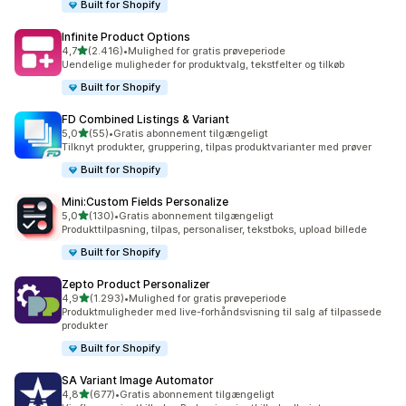
Built for Shopify
Infinite Product Options
ud af 5 stjerner
4,7
(2.416)
•
Mulighed for gratis prøveperiode
2416 anmeldelser i alt
Uendelige muligheder for produktvalg, tekstfelter og tilkøb
Built for Shopify
FD Combined Listings & Variant
ud af 5 stjerner
5,0
(55)
•
Gratis abonnement tilgængeligt
55 anmeldelser i alt
Tilknyt produkter, gruppering, tilpas produktvarianter med prøver
Built for Shopify
Mini:Custom Fields Personalize
ud af 5 stjerner
5,0
(130)
•
Gratis abonnement tilgængeligt
130 anmeldelser i alt
Produkttilpasning, tilpas, personaliser, tekstboks, upload billede
Built for Shopify
Zepto Product Personalizer
ud af 5 stjerner
4,9
(1.293)
•
Mulighed for gratis prøveperiode
1293 anmeldelser i alt
Produktmuligheder med live-forhåndsvisning til salg af tilpassede
produkter
Built for Shopify
SA Variant Image Automator
ud af 5 stjerner
4,8
(677)
•
Gratis abonnement tilgængeligt
677 anmeldelser i alt