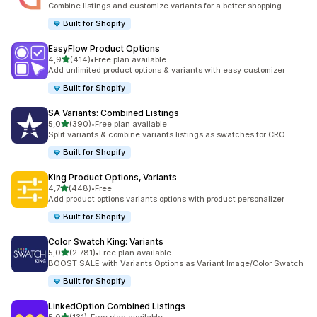
Combine listings and customize variants for a better shopping
Built for Shopify
EasyFlow Product Options
av 5 stjerner
4,9
(414)
•
Free plan available
Totalt 414 omtaler
Add unlimited product options & variants with easy customizer
Built for Shopify
SA Variants: Combined Listings
av 5 stjerner
5,0
(390)
•
Free plan available
Totalt 390 omtaler
Split variants & combine variants listings as swatches for CRO
Built for Shopify
King Product Options, Variants
av 5 stjerner
4,7
(448)
•
Free
Totalt 448 omtaler
Add product options variants options with product personalizer
Built for Shopify
Color Swatch King: Variants
av 5 stjerner
5,0
(2 781)
•
Free plan available
Totalt 2781 omtaler
BOOST SALE with Variants Options as Variant Image/Color Swatch
Built for Shopify
LinkedOption Combined Listings
av 5 stjerner