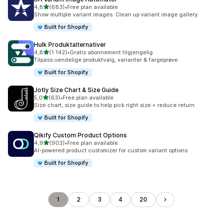
av 5 stjerner
4,8
(683)
•
Free plan available
Totalt 683 omtaler
Show multiple variant images. Clean up variant image gallery.
Built for Shopify
Hulk Produktalternativer
av 5 stjerner
4,8
(1 142)
•
Gratis abonnement tilgjengelig
Totalt 1142 omtaler
Tilpass uendelige produktvalg, varianter & fargeprøve.
Built for Shopify
Jotly Size Chart & Size Guide
av 5 stjerner
5,0
(63)
•
Free plan available
Totalt 63 omtaler
Size chart, size guide to help pick right size + reduce return
Built for Shopify
Qikify Custom Product Options
av 5 stjerner
4,9
(903)
•
Free plan available
Totalt 903 omtaler
AI-powered product customizer for custom variant options
Built for Shopify
1
2
3
4
20