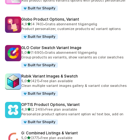
Add product options variants options with product personalizer
Built for Shopify
Globo Product Options, Variant
av 5 stjerner
4,9
(4 740)
•
Gratis abonnement tilgjengelig
Totalt 4740 omtaler
Product personalizer, customize products w/ variant options
Built for Shopify
GLO Color Swatch Variant Image
av 5 stjerner
5,0
(1 690)
•
Gratis abonnement tilgjengelig
Totalt 1690 omtaler
Group products as variants, show variants as color swatches
Built for Shopify
Rubik Variant Images & Swatch
av 5 stjerner
5,0
(421)
•
Free plan available
Totalt 421 omtaler
Clean multiple variant images gallery & variant color swatches
Built for Shopify
OPTIS Product Options, Variant
av 5 stjerner
4,9
(2 249)
•
Free plan available
Totalt 2249 omtaler
Personalize product options variant option w/ text box, add on
Built for Shopify
G: Combined Listings & Variant
av 5 stjerner
5,0
(377)
•
Free plan available
Totalt 377 omtaler