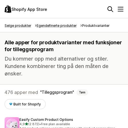
Shopify App Store
Selge produkter
Egendefinerte produkter
Produktvarianter
Alle apper for produktvarianter med funksjoner
for tilleggsprogram
Du kommer opp med alternativer og stiler.
Kundene kombinerer ting på den måten de
ønsker.
476 apper med
Tilleggsprogram
Tøm
Built for Shopify
Easify Custom Product Options
av 5 stjerner
4,9
(2 872)
•
Free plan available
Totalt 2872 omtaler