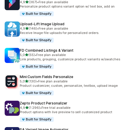
av 5 stjerner
4,9
(367)
•
Free plan available
Totalt 367 omtaler
Personalize product options variant option w/ text box, add on
Built for Shopify
Upload‑Lift Image Upload
av 5 stjerner
4,9
(146)
•
Free plan available
Totalt 146 omtaler
Receive Image file uploads for personalized orders.
Built for Shopify
FD Combined Listings & Variant
av 5 stjerner
5,0
(55)
•
Free plan available
Totalt 55 omtaler
Link products, grouping, customize product variants w/swatches
Built for Shopify
Mini:Custom Fields Personalize
av 5 stjerner
5,0
(130)
•
Free plan available
Totalt 130 omtaler
Product customizer, custom, personalize, textbox, upload image
Built for Shopify
Zepto Product Personalizer
av 5 stjerner
4,9
(1 296)
•
Free trial available
Totalt 1296 omtaler
Product options with live preview to sell customized product
Built for Shopify
SA Variant Image Automator