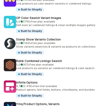
5,0
(131)
•
Free plan available
Totalt 131 omtaler
Link products as color swatch variants in combined listings
Built for Shopify
OP Color Swatch Variant Images
av 5 stjerner
5,0
(779)
•
Free plan available
Totalt 779 omtaler
Sell more w/ combined listings & clean multiple images gallery
Built for Shopify
Stamp Show Variants Collection
av 5 stjerner
5,0
(149)
•
Free plan available
Totalt 149 omtaler
Show variants swatches & variants as products on collections
Built for Shopify
Rubik Combined Listings Swatch
av 5 stjerner
5,0
(67)
•
Free plan available
Totalt 67 omtaler
Link products as variants w/ combined listings & color swatch
Built for Shopify
Infinite Options
av 5 stjerner
4,7
(2 418)
•
Free trial available
Totalt 2418 omtaler
Product options, text fields, buttons, checkboxes, and bundles
Built for Shopify
Ymq Product Options, Variants