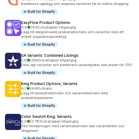
377 recensioner totalt
Kombinera upplägg och anpassa varianter för en bättre shopping
Built for Shopify
EasyFlow Product Options
av 5 stjärnor
4,9
(415)
•
Gratisplan tillgänglig
415 recensioner totalt
Lägg till obegränsade produktalternativ och varianter med ett
enkelt anpassningsverktyg
Built for Shopify
SA Variants: Combined Listings
av 5 stjärnor
5,0
(388)
•
Gratisplan tillgänglig
388 recensioner totalt
Dela upp varianter och kombinera variantposter som prover för CRO
Built for Shopify
King Product Options, Variants
av 5 stjärnor
4,7
(448)
•
Gratis
448 recensioner totalt
Lägg till produktalternativ och variantalternativ med
produktanpassaren
Built for Shopify
Color Swatch King: Variants
av 5 stjärnor
5,0
(2 781)
•
Gratisplan tillgänglig
2781 recensioner totalt
Öka försäljningen med variantalternativ som variantbilder och
färgprover
Built for Shopify