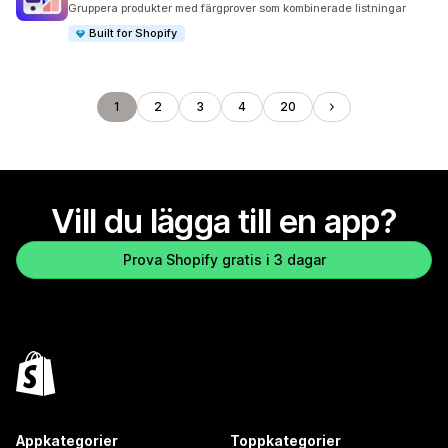
Gruppera produkter med färgprover som kombinerade listningar
Built for Shopify
1
2
3
4
20
Vill du lägga till en app?
Prova Shopify gratis i 3 dagar
Appkategorier
Toppkategorier