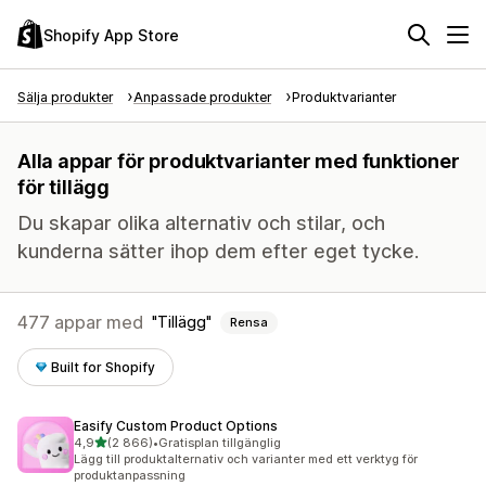
Shopify App Store
Sälja produkter
Anpassade produkter
Produktvarianter
Alla appar för produktvarianter med funktioner
för tillägg
Du skapar olika alternativ och stilar, och
kunderna sätter ihop dem efter eget tycke.
477 appar med
Tillägg
Rensa
Built for Shopify
Easify Custom Product Options
av 5 stjärnor
4,9
(2 866)
•
Gratisplan tillgänglig
2866 recensioner totalt
Lägg till produktalternativ och varianter med ett verktyg för
produktanpassning