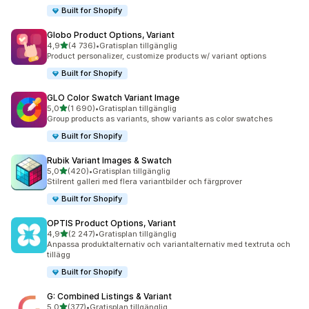
Built for Shopify
Globo Product Options, Variant
av 5 stjärnor
4,9
(4 736)
•
Gratisplan tillgänglig
4736 recensioner totalt
Product personalizer, customize products w/ variant options
Built for Shopify
GLO Color Swatch Variant Image
av 5 stjärnor
5,0
(1 690)
•
Gratisplan tillgänglig
1690 recensioner totalt
Group products as variants, show variants as color swatches
Built for Shopify
Rubik Variant Images & Swatch
av 5 stjärnor
5,0
(420)
•
Gratisplan tillgänglig
420 recensioner totalt
Stilrent galleri med flera variantbilder och färgprover
Built for Shopify
OPTIS Product Options, Variant
av 5 stjärnor
4,9
(2 247)
•
Gratisplan tillgänglig
2247 recensioner totalt
Anpassa produktalternativ och variantalternativ med textruta och
tillägg
Built for Shopify
G: Combined Listings & Variant
av 5 stjärnor
5,0
(377)
•
Gratisplan tillgänglig