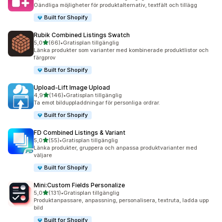
2417 recensioner totalt
Oändliga möjligheter för produktalternativ, textfält och tillägg
Built for Shopify
Rubik Combined Listings Swatch
av 5 stjärnor
5,0
(66)
•
Gratisplan tillgänglig
66 recensioner totalt
Länka produkter som varianter med kombinerade produktlistor och
färgprov
Built for Shopify
Upload‑Lift Image Upload
av 5 stjärnor
4,9
(146)
•
Gratisplan tillgänglig
146 recensioner totalt
Ta emot bilduppladdningar för personliga ordrar.
Built for Shopify
FD Combined Listings & Variant
av 5 stjärnor
5,0
(55)
•
Gratisplan tillgänglig
55 recensioner totalt
Länka produkter, gruppera och anpassa produktvarianter med
väljare
Built for Shopify
Mini:Custom Fields Personalize
av 5 stjärnor
5,0
(131)
•
Gratisplan tillgänglig
131 recensioner totalt
Produktanpassare, anpassning, personalisera, textruta, ladda upp
bild
Built for Shopify