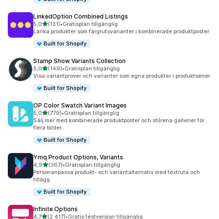
LinkedOption Combined Listings
av 5 stjärnor
5,0
(131)
•
Gratisplan tillgänglig
131 recensioner totalt
Länka produkter som färgrutsvarianter i kombinerade produktposter
Built for Shopify
Stamp Show Variants Collection
av 5 stjärnor
5,0
(149)
•
Gratisplan tillgänglig
149 recensioner totalt
Visa variantprover och varianter som egna produkter i produktserier
Built for Shopify
OP Color Swatch Variant Images
av 5 stjärnor
5,0
(779)
•
Gratisplan tillgänglig
779 recensioner totalt
Sälj mer med kombinerade produktposter och stilrena gallerier för
flera bilder
Built for Shopify
Ymq Product Options, Variants
av 5 stjärnor
4,9
(367)
•
Gratisplan tillgänglig
367 recensioner totalt
Personanpassa produkt- och variantalternativ med textruta och
tillägg
Built for Shopify
Infinite Options
av 5 stjärnor
4,7
(2 417)
•
Gratis testversion tillgänglig