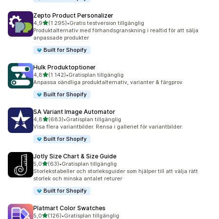
Zepto Product Personalizer
av 5 stjärnor
4,9
(1 295)
•
Gratis testversion tillgänglig
1295 recensioner totalt
Produktalternativ med förhandsgranskning i realtid för att sälja
anpassade produkter
Built for Shopify
Hulk Produktoptioner
av 5 stjärnor
4,8
(1 142)
•
Gratisplan tillgänglig
1142 recensioner totalt
Anpassa oändliga produktalternativ, varianter & färgprov.
Built for Shopify
SA Variant Image Automator
av 5 stjärnor
4,8
(683)
•
Gratisplan tillgänglig
683 recensioner totalt
Visa flera variantbilder. Rensa i galleriet för variantbilder.
Built for Shopify
Jotly Size Chart & Size Guide
av 5 stjärnor
5,0
(63)
•
Gratisplan tillgänglig
63 recensioner totalt
Storlekstabeller och storleksguider som hjälper till att välja rätt
storlek och minska antalet returer
Built for Shopify
Platmart Color Swatches
av 5 stjärnor
5,0
(126)
•
Gratisplan tillgänglig
126 recensioner totalt