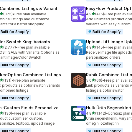
 Combined Listings & Variant
EasyFlow Product Opt
5 yıldız üzerinden
5 yıldız üzerinden
(375)
•
Free plan available
4,9
(415)
•
Free plan avail
lam 375 değerlendirme
toplam 415 değerlendirme
bine listings and customize
Add unlimited product opt
iants for a better shopping
variants with easy customi
Built for Shopify
Built for Shopify
lor Swatch King: Variants
Upload‑Lift Image Up
5 yıldız üzerinden
5 yıldız üzerinden
(2.777)
•
Free plan available
4,9
(145)
•
Free plan avail
lam 2777 değerlendirme
toplam 145 değerlendirme
ST SALE with Variants Options as
Receive Image file uploads
iant Image/Color Swatch
personalized orders.
Built for Shopify
Built for Shopify
nkedOption Combined Listings
Rubik Combined Listi
5 yıldız üzerinden
5 yıldız üzerinden
(131)
•
Free plan available
5,0
(66)
•
Free plan availa
lam 131 değerlendirme
toplam 66 değerlendirme
k products as color swatch variants
Link products as variants
combined listings
listings & color swatch
Built for Shopify
Built for Shopify
ni:Custom Fields Personalize
Hulk Ürün Seçenekleri
5 yıldız üzerinden
5 yıldız üzerinden
(130)
•
Free plan available
4,8
(1.142)
•
Ücretsiz plan
lam 130 değerlendirme
toplam 1142 değerlendirm
duct customizer, custom,
Ürün seçeneklerini, varyantl
sonalize, textbox, upload image
örneğini özelleştirin.
Built for Shopify
Built for Shopify