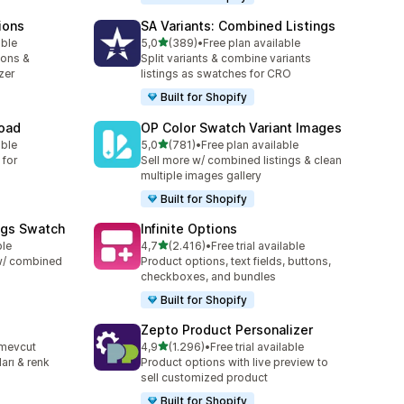
ions
SA Variants: Combined Listings
5 yıldız üzerinden
able
5,0
(389)
•
Free plan available
toplam 389 değerlendirme
ions &
Split variants & combine variants
zer
listings as swatches for CRO
Built for Shopify
load
OP Color Swatch Variant Images
5 yıldız üzerinden
able
5,0
(781)
•
Free plan available
toplam 781 değerlendirme
 for
Sell more w/ combined listings & clean
multiple images gallery
Built for Shopify
ngs Swatch
Infinite Options
5 yıldız üzerinden
ble
4,7
(2.416)
•
Free trial available
toplam 2416 değerlendirme
 w/ combined
Product options, text fields, buttons,
checkboxes, and bundles
Built for Shopify
Zepto Product Personalizer
5 yıldız üzerinden
 mevcut
4,9
(1.296)
•
Free trial available
e
toplam 1296 değerlendirme
arı & renk
Product options with live preview to
sell customized product
Built for Shopify