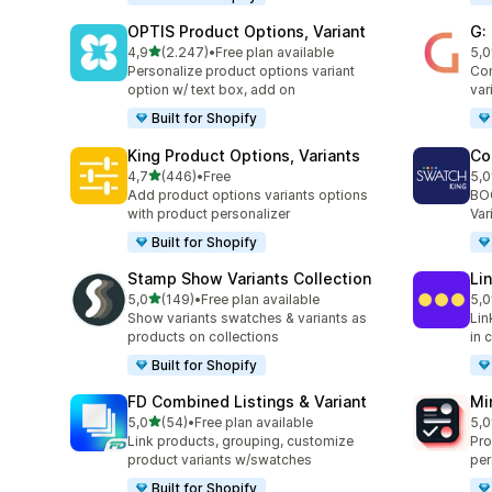
OPTIS Product Options, Variant
G:
5 yıldız üzerinden
4,9
(2.247)
•
Free plan available
5,0
toplam 2247 değerlendirme
top
Personalize product options variant
Com
option w/ text box, add on
var
Built for Shopify
King Product Options, Variants
Co
5 yıldız üzerinden
4,7
(446)
•
Free
5,0
toplam 446 değerlendirme
top
Add product options variants options
BOO
with product personalizer
Var
Built for Shopify
Stamp Show Variants Collection
Li
5 yıldız üzerinden
5,0
(149)
•
Free plan available
5,0
toplam 149 değerlendirme
top
Show variants swatches & variants as
Lin
products on collections
in 
Built for Shopify
FD Combined Listings & Variant
Mi
5 yıldız üzerinden
5,0
(54)
•
Free plan available
5,0
toplam 54 değerlendirme
top
Link products, grouping, customize
Pro
product variants w/swatches
per
Built for Shopify