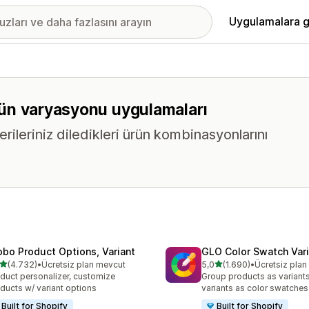
Uygulamalara g
 ürün varyasyonu uygulamaları
erileriniz diledikleri ürün kombinasyonlarını
obo Product Options, Variant
GLO Color Swatch Var
5 yıldız üzerinden
5 yıldız üzerinden
(4.732)
•
Ücretsiz plan mevcut
5,0
(1.690)
•
Ücretsiz pla
lam 4732 değerlendirme
toplam 1690 değerlendirm
duct personalizer, customize
Group products as variant
ducts w/ variant options
variants as color swatches
Built for Shopify
Built for Shopify