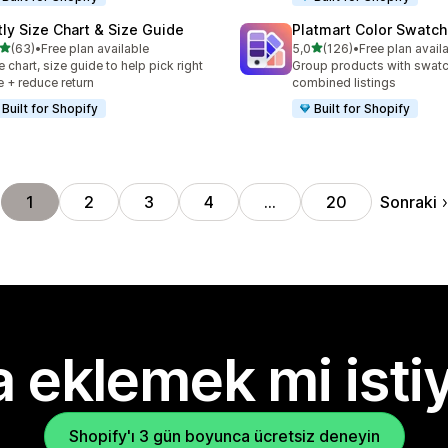
tly Size Chart & Size Guide
Platmart Color Swatc
5 yıldız üzerinden
5 yıldız üzerinden
(63)
•
Free plan available
5,0
(126)
•
Free plan avail
lam 63 değerlendirme
toplam 126 değerlendirme
e chart, size guide to help pick right
Group products with swat
e + reduce return
combined listings
Built for Shopify
Built for Shopify
Sonraki
1
2
3
4
…
20
 eklemek mi isti
Shopify'ı 3 gün boyunca ücretsiz deneyin