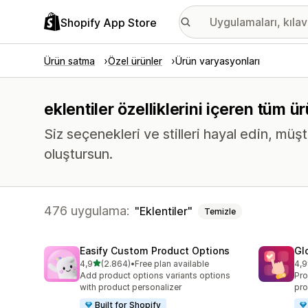
Shopify App Store
Ürün satma
Özel ürünler
Ürün varyasyonları
eklentiler özelliklerini içeren tüm
Siz seçenekleri ve stilleri hayal edin, müşt
oluştursun.
476 uygulama:
Eklentiler
Temizle
Easify Custom Product Options
Gl
5 yıldız üzerinden
4,9
(2.864)
•
Free plan available
4,9
toplam 2864 değerlendirme
top
Add product options variants options
Pro
with product personalizer
pro
Built for Shopify