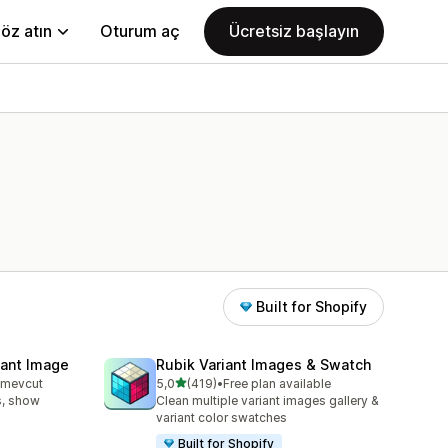
öz atın
Oturum aç
Ücretsiz başlayın
Built for Shopify
iant Image
Rubik Variant Images & Swatch
5 yıldız üzerinden
n mevcut
5,0
(419)
•
Free plan available
e
toplam 419 değerlendirme
s, show
Clean multiple variant images gallery &
variant color swatches
Built for Shopify