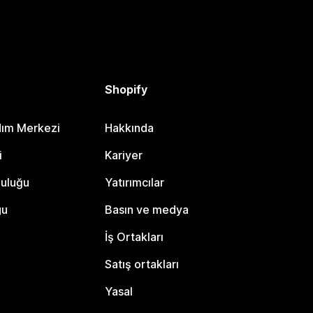
Shopify
dım Merkezi
Hakkında
i
Kariyer
luluğu
Yatırımcılar
gu
Basın ve medya
İş Ortakları
Satış ortakları
Yasal