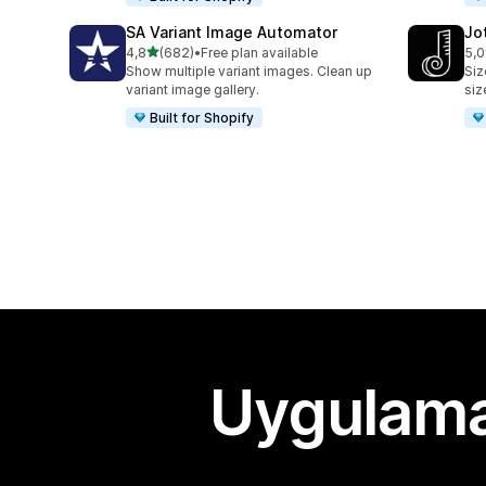
SA Variant Image Automator
Jo
5 yıldız üzerinden
4,8
(682)
•
Free plan available
5,0
toplam 682 değerlendirme
top
Show multiple variant images. Clean up
Siz
variant image gallery.
siz
Built for Shopify
Uygulama