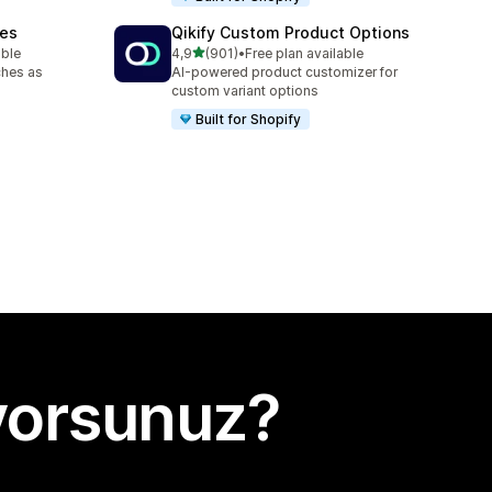
hes
Qikify Custom Product Options
5 yıldız üzerinden
able
4,9
(901)
•
Free plan available
toplam 901 değerlendirme
ches as
AI-powered product customizer for
custom variant options
Built for Shopify
yorsunuz?