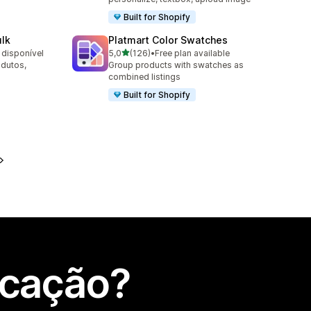
Built for Shopify
lk
Platmart Color Swatches
de 5 estrelas
 disponível
5,0
(126)
•
Free plan available
126 total de avaliações
odutos,
Group products with swatches as
combined listings
Built for Shopify
icação?