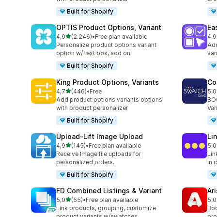
Built for Shopify
OPTIS Product Options, Variant
Ea
de 5 estrelas
4,9
(2.246)
•
Free plan available
4,9
2246 total de avaliações
415
Personalize product options variant
Add
option w/ text box, add on
var
Built for Shopify
King Product Options, Variants
Co
de 5 estrelas
4,7
(446)
•
Free
5,0
446 total de avaliações
277
Add product options variants options
BOO
with product personalizer
Var
Built for Shopify
Upload‑Lift Image Upload
Li
de 5 estrelas
4,9
(145)
•
Free plan available
5,0
145 total de avaliações
131
Receive Image file uploads for
Lin
personalized orders.
in 
Built for Shopify
FD Combined Listings & Variant
Ar
de 5 estrelas
5,0
(55)
•
Free plan available
5,0
55 total de avaliações
162
Link products, grouping, customize
Boo
product variants w/swatches
pro