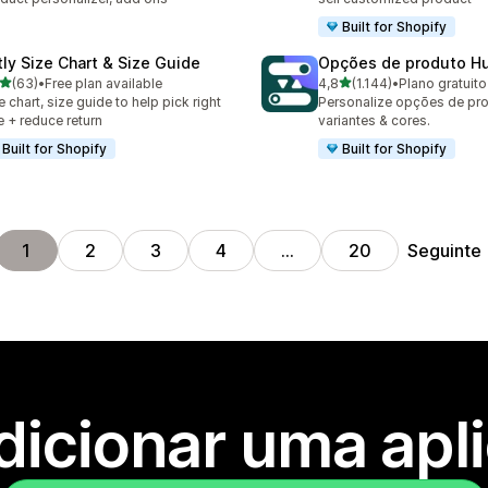
Built for Shopify
tly Size Chart & Size Guide
Opções de produto Hu
de 5 estrelas
de 5 estrelas
(63)
•
Free plan available
4,8
(1.144)
•
Plano gratuito
total de avaliações
1144 total de avaliações
e chart, size guide to help pick right
Personalize opções de pr
e + reduce return
variantes & cores.
Built for Shopify
Built for Shopify
Seguinte
1
2
3
4
…
20
dicionar uma apl