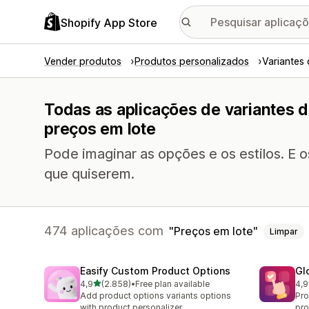
Shopify App Store
Vender produtos
Produtos personalizados
Variantes
Todas as aplicações de variantes 
preços em lote
Pode imaginar as opções e os estilos. E 
que quiserem.
474 aplicações com
Preços em lote
Limpar
Easify Custom Product Options
Gl
de 5 estrelas
4,9
(2.858)
•
Free plan available
4,9
2858 total de avaliações
472
Add product options variants options
Pro
with product personalizer
pro