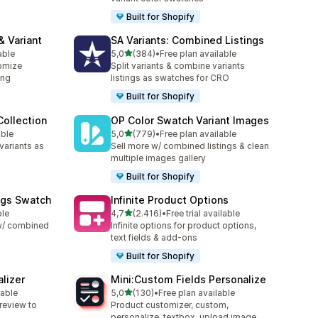
Built for Shopify
& Variant
SA Variants: Combined Listings
de 5 estrelas
able
5,0
(384)
•
Free plan available
384 total de avaliações
omize
Split variants & combine variants
ing
listings as swatches for CRO
Built for Shopify
ollection
OP Color Swatch Variant Images
de 5 estrelas
able
5,0
(779)
•
Free plan available
779 total de avaliações
variants as
Sell more w/ combined listings & clean
multiple images gallery
Built for Shopify
ngs Swatch
Infinite Product Options
de 5 estrelas
ble
4,7
(2.416)
•
Free trial available
2416 total de avaliações
 w/ combined
Infinite options for product options,
text fields & add-ons
Built for Shopify
lizer
Mini:Custom Fields Personalize
de 5 estrelas
lable
5,0
(130)
•
Free plan available
130 total de avaliações
review to
Product customizer, custom,
personalize, textbox, upload image