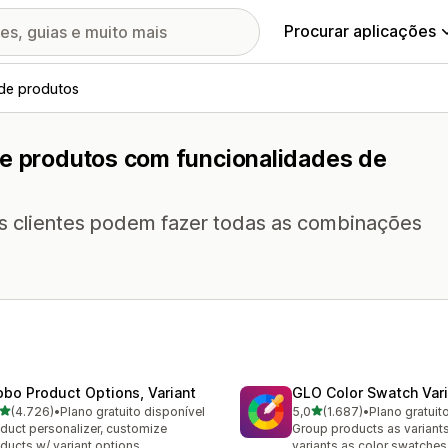
Procurar aplicações
 de produtos
de produtos com funcionalidades de
os clientes podem fazer todas as combinações
obo Product Options, Variant
GLO Color Swatch Var
de 5 estrelas
de 5 estrelas
(4.726)
•
Plano gratuito disponível
5,0
(1.687)
•
Plano gratuit
6 total de avaliações
1687 total de avaliações
duct personalizer, customize
Group products as variant
ducts w/ variant options
variants as color swatches