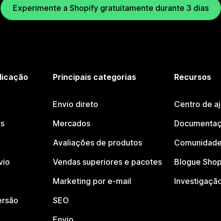
Experimente a Shopify gratuitamente durante 3 dias
licação
Principais categorias
Recursos
Envio direto
Centro de a
os
Mercados
Documentaç
Avaliações de produtos
Comunidade
vio
Vendas superiores e pacotes
Blogue Shop
Marketing por e-mail
Investigaçã
ersão
SEO
Envio