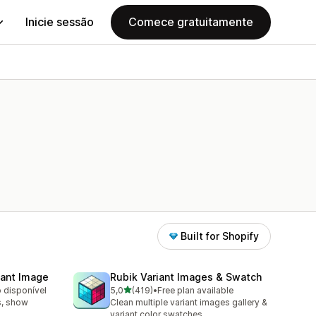
Inicie sessão
Comece gratuitamente
Built for Shopify
iant Image
Rubik Variant Images & Swatch
de 5 estrelas
o disponível
5,0
(419)
•
Free plan available
419 total de avaliações
s, show
Clean multiple variant images gallery &
variant color swatches