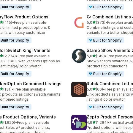
Built for Shopify
Built for Shopify
syFlow Product Options
G: Combined Listings 
de 5 estrelas
de 5 estrelas
(415)
•
Free plan available
5,0
(373)
•
Free plan avail
 total de avaliações
373 total de avaliações
 unlimited product options &
Combine listings and cust
iants with easy customizer
variants for a better shopp
Built for Shopify
Built for Shopify
lor Swatch King: Variants
Stamp Show Variants C
de 5 estrelas
de 5 estrelas
(2.774)
•
Free plan available
5,0
(149)
•
Free plan avail
4 total de avaliações
149 total de avaliações
ST SALE with Variants Options as
Show variants swatches & 
iant Image/Color Swatch
products on collections
Built for Shopify
Built for Shopify
nkedOption Combined Listings
Rubik Combined Listi
de 5 estrelas
de 5 estrelas
(131)
•
Free plan available
5,0
(66)
•
Free plan availa
 total de avaliações
66 total de avaliações
k products as color swatch variants
Link products as variants
combined listings
listings & color swatch
Built for Shopify
Built for Shopify
is Product Options, Variants
Zepto Product Persona
de 5 estrelas
de 5 estrelas
(1.620)
•
Free plan available
4,9
(1.294)
•
Free trial avai
0 total de avaliações
1294 total de avaliações
st Sales w/ product variants,
Product options with live p
duct personalizer, add ons
sell customized product