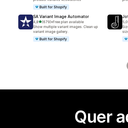
Built for Shopify
SA Variant Image Automator
Jo
de 5 estrelas
4,8
(679)
•
Free plan available
5,0
679 total de avaliações
63 
Show multiple variant images. Clean up
Siz
variant image gallery.
siz
Built for Shopify
Quer a