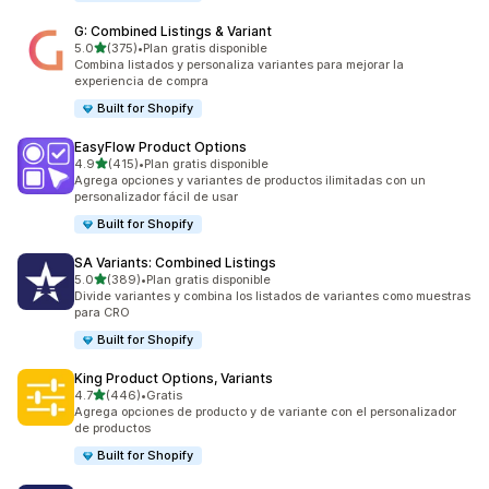
G: Combined Listings & Variant
de 5 estrellas
5.0
(375)
•
Plan gratis disponible
375 reseñas en total
Combina listados y personaliza variantes para mejorar la
experiencia de compra
Built for Shopify
EasyFlow Product Options
de 5 estrellas
4.9
(415)
•
Plan gratis disponible
415 reseñas en total
Agrega opciones y variantes de productos ilimitadas con un
personalizador fácil de usar
Built for Shopify
SA Variants: Combined Listings
de 5 estrellas
5.0
(389)
•
Plan gratis disponible
389 reseñas en total
Divide variantes y combina los listados de variantes como muestras
para CRO
Built for Shopify
King Product Options, Variants
de 5 estrellas
4.7
(446)
•
Gratis
446 reseñas en total
Agrega opciones de producto y de variante con el personalizador
de productos
Built for Shopify