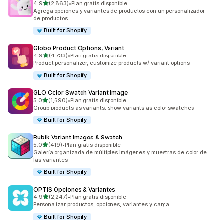
de 5 estrellas
4.9
(2,863)
•
Plan gratis disponible
2863 reseñas en total
Agrega opciones y variantes de productos con un personalizador
de productos
Built for Shopify
Globo Product Options, Variant
de 5 estrellas
4.9
(4,733)
•
Plan gratis disponible
4733 reseñas en total
Product personalizer, customize products w/ variant options
Built for Shopify
GLO Color Swatch Variant Image
de 5 estrellas
5.0
(1,690)
•
Plan gratis disponible
1690 reseñas en total
Group products as variants, show variants as color swatches
Built for Shopify
Rubik Variant Images & Swatch
de 5 estrellas
5.0
(419)
•
Plan gratis disponible
419 reseñas en total
Galería organizada de múltiples imágenes y muestras de color de
las variantes
Built for Shopify
OPTIS Opciones & Variantes
de 5 estrellas
4.9
(2,247)
•
Plan gratis disponible
2247 reseñas en total
Personalizar productos, opciones, variantes y carga
Built for Shopify