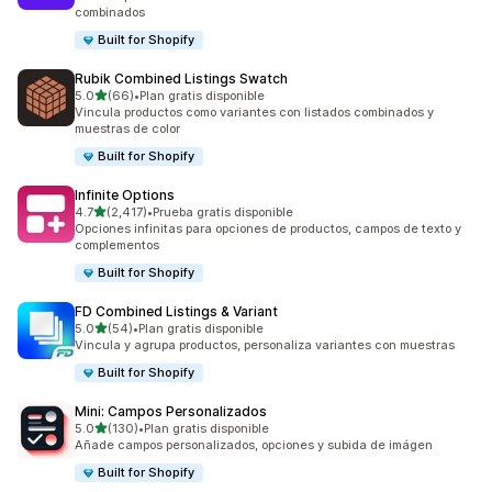
combinados
Built for Shopify
Rubik Combined Listings Swatch
de 5 estrellas
5.0
(66)
•
Plan gratis disponible
66 reseñas en total
Vincula productos como variantes con listados combinados y
muestras de color
Built for Shopify
Infinite Options
de 5 estrellas
4.7
(2,417)
•
Prueba gratis disponible
2417 reseñas en total
Opciones infinitas para opciones de productos, campos de texto y
complementos
Built for Shopify
FD Combined Listings & Variant
de 5 estrellas
5.0
(54)
•
Plan gratis disponible
54 reseñas en total
Vincula y agrupa productos, personaliza variantes con muestras
Built for Shopify
Mini: Campos Personalizados
de 5 estrellas
5.0
(130)
•
Plan gratis disponible
130 reseñas en total
Añade campos personalizados, opciones y subida de imágen
Built for Shopify