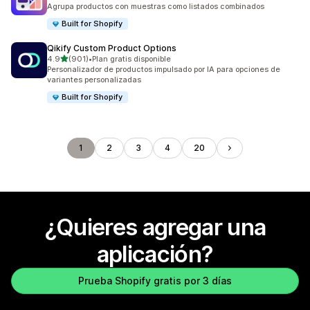
126 reseñas en total
Agrupa productos con muestras como listados combinados
Built for Shopify
Qikify Custom Product Options
de 5 estrellas
4.9
(901)
•
Plan gratis disponible
901 reseñas en total
Personalizador de productos impulsado por IA para opciones de
variantes personalizadas
Built for Shopify
1
2
3
4
20
¿Quieres agregar una
aplicación?
Prueba Shopify gratis por 3 días