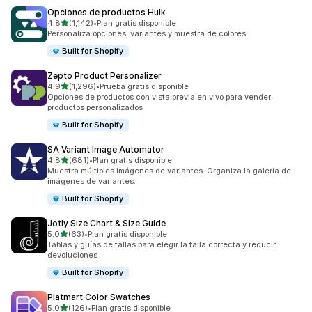
Opciones de productos Hulk
de 5 estrellas
4.8
(1,142)
•
Plan gratis disponible
1142 reseñas en total
Personaliza opciones, variantes y muestra de colores.
Built for Shopify
Zepto Product Personalizer
de 5 estrellas
4.9
(1,296)
•
Prueba gratis disponible
1296 reseñas en total
Opciones de productos con vista previa en vivo para vender
productos personalizados
Built for Shopify
SA Variant Image Automator
de 5 estrellas
4.8
(681)
•
Plan gratis disponible
681 reseñas en total
Muestra múltiples imágenes de variantes. Organiza la galería de
imágenes de variantes.
Built for Shopify
Jotly Size Chart & Size Guide
de 5 estrellas
5.0
(63)
•
Plan gratis disponible
63 reseñas en total
Tablas y guías de tallas para elegir la talla correcta y reducir
devoluciones
Built for Shopify
Platmart Color Swatches
de 5 estrellas
5.0
(126)
•
Plan gratis disponible