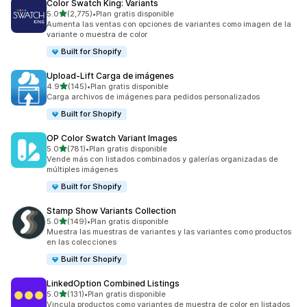
Color Swatch King: Variants
de 5 estrellas
5.0
(2,775)
•
Plan gratis disponible
2775 reseñas en total
Aumenta las ventas con opciones de variantes como imagen de la
variante o muestra de color
Built for Shopify
Upload‑Lift Carga de imágenes
de 5 estrellas
4.9
(145)
•
Plan gratis disponible
145 reseñas en total
Carga archivos de imágenes para pedidos personalizados
Built for Shopify
OP Color Swatch Variant Images
de 5 estrellas
5.0
(781)
•
Plan gratis disponible
781 reseñas en total
Vende más con listados combinados y galerías organizadas de
múltiples imágenes
Built for Shopify
Stamp Show Variants Collection
de 5 estrellas
5.0
(149)
•
Plan gratis disponible
149 reseñas en total
Muestra las muestras de variantes y las variantes como productos
en las colecciones
Built for Shopify
LinkedOption Combined Listings
de 5 estrellas
5.0
(131)
•
Plan gratis disponible
131 reseñas en total
Vincula productos como variantes de muestra de color en listados