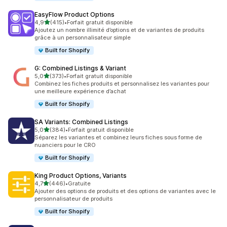
EasyFlow Product Options
étoile(s) sur 5
4,9
(415)
•
Forfait gratuit disponible
415 avis au total
Ajoutez un nombre illimité d’options et de variantes de produits
grâce à un personnalisateur simple
Built for Shopify
G: Combined Listings & Variant
étoile(s) sur 5
5,0
(373)
•
Forfait gratuit disponible
373 avis au total
Combinez les fiches produits et personnalisez les variantes pour
une meilleure expérience d’achat
Built for Shopify
SA Variants: Combined Listings
étoile(s) sur 5
5,0
(384)
•
Forfait gratuit disponible
384 avis au total
Séparez les variantes et combinez leurs fiches sous forme de
nuanciers pour le CRO
Built for Shopify
King Product Options, Variants
étoile(s) sur 5
4,7
(446)
•
Gratuite
446 avis au total
Ajouter des options de produits et des options de variantes avec le
personnalisateur de produits
Built for Shopify