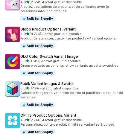
étoile(s) sur 5
4,9
(2 858)
•
Forfait gratuit disponible
2858 avis au total
Ajoutez des options de produits et de variantes avec le
personnalisateur de produits
Built for Shopify
Globo Product Options, Variant
étoile(s) sur 5
4,9
(4 726)
•
Forfait gratuit disponible
4726 avis au total
Product personalizer, customize products w/ variant options
Built for Shopify
GLO Color Swatch Variant Image
étoile(s) sur 5
5,0
(1 687)
•
Forfait gratuit disponible
1687 avis au total
Group products as variants, show variants as color swatches
Built for Shopify
Rubik Variant Images & Swatch
étoile(s) sur 5
5,0
(419)
•
Forfait gratuit disponible
419 avis au total
Galerie d’images de variantes épurée et pastilles de couleur de
variantes
Built for Shopify
OPTIS Product Options, Variant
étoile(s) sur 5
4,9
(2 246)
•
Forfait gratuit disponible
2246 avis au total
Personnalisez options produit illimitées, variantes & upload
Built for Shopify