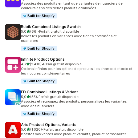
131 avis au total
Associez des produits en tant que variantes de nuanciers de
couleurs dans des fiches produits combinées
Built for Shopify
Rubik Combined Listings Swatch
étoile(s) sur 5
5,0
(66)
•
Forfait gratuit disponible
66 avis au total
Reliez les produits en variantes avec fiches combinées et
nuanciers
Built for Shopify
Infinite Product Options
étoile(s) sur 5
4,7
(2 416)
•
Essai gratuit disponible
2416 avis au total
Options infinies pour les options de produits, les champs de texte et
les modules complémentaires
Built for Shopify
FD Combined Listings & Variant
étoile(s) sur 5
5,0
(55)
•
Forfait gratuit disponible
55 avis au total
Associez et regroupez des produits, personnalisez les variantes
avec des nuanciers
Built for Shopify
Aris Product Options, Variants
étoile(s) sur 5
5,0
(1 620)
•
Forfait gratuit disponible
1620 avis au total
Boostez vos ventes avec product variants, product personalizer