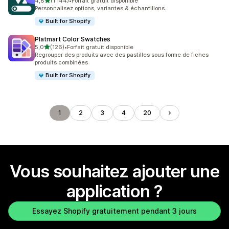
étoile(s) sur 5
4,8
(1 144)
•
Forfait gratuit disponible
1144 avis au total
Personnalisez options, variantes & échantillons.
Built for Shopify
Platmart Color Swatches
étoile(s) sur 5
5,0
(126)
•
Forfait gratuit disponible
126 avis au total
Regrouper des produits avec des pastilles sous forme de fiches
produits combinées
Built for Shopify
1
2
3
4
20
Vous souhaitez ajouter une
application ?
Essayez Shopify gratuitement pendant 3 jours