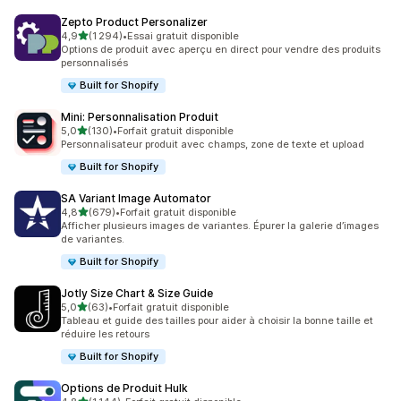
Zepto Product Personalizer
étoile(s) sur 5
4,9
(1 294)
•
Essai gratuit disponible
1294 avis au total
Options de produit avec aperçu en direct pour vendre des produits
personnalisés
Built for Shopify
Mini: Personnalisation Produit
étoile(s) sur 5
5,0
(130)
•
Forfait gratuit disponible
130 avis au total
Personnalisateur produit avec champs, zone de texte et upload
Built for Shopify
SA Variant Image Automator
étoile(s) sur 5
4,8
(679)
•
Forfait gratuit disponible
679 avis au total
Afficher plusieurs images de variantes. Épurer la galerie d’images
de variantes.
Built for Shopify
Jotly Size Chart & Size Guide
étoile(s) sur 5
5,0
(63)
•
Forfait gratuit disponible
63 avis au total
Tableau et guide des tailles pour aider à choisir la bonne taille et
réduire les retours
Built for Shopify
Options de Produit Hulk