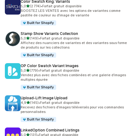
Color Swatch King: Variants
étoile(s) sur 5
5,0
(2 774)
•
Forfait gratuit disponible
2774 avis au total
BOOSTEZ LES VENTES avec les options de variantes comme
pastille de couleur ou d’image de variante
Built for Shopify
Stamp Show Variants Collection
étoile(s) sur 5
5,0
(149)
•
Forfait gratuit disponible
149 avis au total
Affichez des nuanciers de variantes et des variantes sous forme
de produits sur les collections
Built for Shopify
OP Color Swatch Variant Images
étoile(s) sur 5
5,0
(779)
•
Forfait gratuit disponible
779 avis au total
Vendez plus avec des fiches combinées et une galerie d’images
multiples épurée
Built for Shopify
Upload‑Lift Image Upload
étoile(s) sur 5
4,9
(145)
•
Forfait gratuit disponible
145 avis au total
Recevez des fichiers d’images téléversés pour vos commandes
personnalisées.
Built for Shopify
LinkedOption Combined Listings
étoile(s) sur 5
5,0
(131)
•
Forfait gratuit disponible