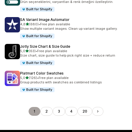
Ürün seçeneklerini, varyantları & renk örneğini özelleştirin.
Built for Shopify
SA Variant Image Automator
5 yıldız üzerinden
4,8
(680)
•
Free plan available
toplam 680 değerlendirme
Show multiple variant images. Clean up variant image gallery.
Built for Shopify
Jotly Size Chart & Size Guide
5 yıldız üzerinden
5,0
(63)
•
Free plan available
toplam 63 değerlendirme
Size chart, size guide to help pick right size + reduce return
Built for Shopify
Platmart Color Swatches
5 yıldız üzerinden
5,0
(126)
•
Free plan available
toplam 126 değerlendirme
Group products with swatches as combined listings
Built for Shopify
1
2
3
4
20