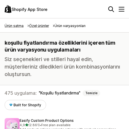
Shopify App Store
Ürün satma
Özel ürünler
Ürün varyasyonları
koşullu fiyatlandırma özelliklerini içeren tüm
ürün varyasyonu uygulamaları
Siz seçenekleri ve stilleri hayal edin,
müşterileriniz diledikleri ürün kombinasyonlarını
oluştursun.
475 uygulama:
Koşullu fiyatlandırma
Temizle
Built for Shopify
Easify Custom Product Options
5 yıldız üzerinden
4,9
(2.861)
•
Free plan available
toplam 2861 değerlendirme