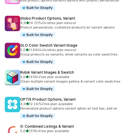
Add product options variants options with product personalizer
Built for Shopify
Globo Product Options, Variant
5 yıldız üzerinden
4,9
(4.727)
•
Ücretsiz plan mevcut
toplam 4727 değerlendirme
Product personalizer, customize products w/ variant options
Built for Shopify
GLO Color Swatch Variant Image
5 yıldız üzerinden
5,0
(1.690)
•
Ücretsiz plan mevcut
toplam 1690 değerlendirme
Group products as variants, show variants as color swatches
Built for Shopify
Rubik Variant Images & Swatch
5 yıldız üzerinden
5,0
(419)
•
Free plan available
toplam 419 değerlendirme
Clean multiple variant images gallery & variant color swatches
Built for Shopify
OPTIS Product Options, Variant
5 yıldız üzerinden
4,9
(2.247)
•
Free plan available
toplam 2247 değerlendirme
Personalize product options variant option w/ text box, add on
Built for Shopify
G: Combined Listings & Variant
5 yıldız üzerinden
5,0
(374)
•
Free plan available
toplam 374 değerlendirme