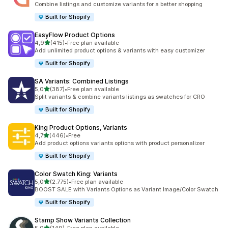
Combine listings and customize variants for a better shopping
Built for Shopify
EasyFlow Product Options
5 yıldız üzerinden
4,9
(415)
•
Free plan available
toplam 415 değerlendirme
Add unlimited product options & variants with easy customizer
Built for Shopify
SA Variants: Combined Listings
5 yıldız üzerinden
5,0
(387)
•
Free plan available
toplam 387 değerlendirme
Split variants & combine variants listings as swatches for CRO
Built for Shopify
King Product Options, Variants
5 yıldız üzerinden
4,7
(446)
•
Free
toplam 446 değerlendirme
Add product options variants options with product personalizer
Built for Shopify
Color Swatch King: Variants
5 yıldız üzerinden
5,0
(2.775)
•
Free plan available
toplam 2775 değerlendirme
BOOST SALE with Variants Options as Variant Image/Color Swatch
Built for Shopify
Stamp Show Variants Collection
5 yıldız üzerinden