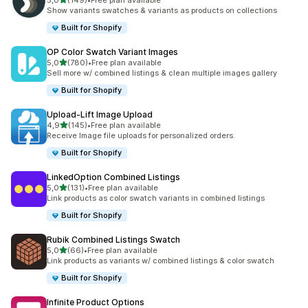
5,0
(149)
•
Free plan available
toplam 149 değerlendirme
Show variants swatches & variants as products on collections
Built for Shopify
OP Color Swatch Variant Images
5 yıldız üzerinden
5,0
(780)
•
Free plan available
toplam 780 değerlendirme
Sell more w/ combined listings & clean multiple images gallery
Built for Shopify
Upload‑Lift Image Upload
5 yıldız üzerinden
4,9
(145)
•
Free plan available
toplam 145 değerlendirme
Receive Image file uploads for personalized orders.
Built for Shopify
LinkedOption Combined Listings
5 yıldız üzerinden
5,0
(131)
•
Free plan available
toplam 131 değerlendirme
Link products as color swatch variants in combined listings
Built for Shopify
Rubik Combined Listings Swatch
5 yıldız üzerinden
5,0
(66)
•
Free plan available
toplam 66 değerlendirme
Link products as variants w/ combined listings & color swatch
Built for Shopify
Infinite Product Options