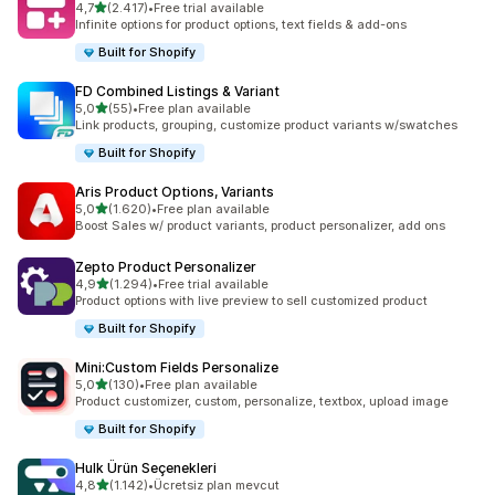
5 yıldız üzerinden
4,7
(2.417)
•
Free trial available
toplam 2417 değerlendirme
Infinite options for product options, text fields & add-ons
Built for Shopify
FD Combined Listings & Variant
5 yıldız üzerinden
5,0
(55)
•
Free plan available
toplam 55 değerlendirme
Link products, grouping, customize product variants w/swatches
Built for Shopify
Aris Product Options, Variants
5 yıldız üzerinden
5,0
(1.620)
•
Free plan available
toplam 1620 değerlendirme
Boost Sales w/ product variants, product personalizer, add ons
Zepto Product Personalizer
5 yıldız üzerinden
4,9
(1.294)
•
Free trial available
toplam 1294 değerlendirme
Product options with live preview to sell customized product
Built for Shopify
Mini:Custom Fields Personalize
5 yıldız üzerinden
5,0
(130)
•
Free plan available
toplam 130 değerlendirme
Product customizer, custom, personalize, textbox, upload image
Built for Shopify
Hulk Ürün Seçenekleri
5 yıldız üzerinden
4,8
(1.142)
•
Ücretsiz plan mevcut
toplam 1142 değerlendirme