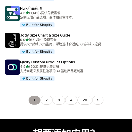
Hulk产品选项
星（满分 5 星）
4.8
(1,142)
•
提供免费套餐
总共 1142 条评论
定制无限产品选项，变体和颜色样本。
Built for Shopify
Jotly Size Chart & Size Guide
星（满分 5 星）
5.0
(63)
•
提供免费套餐
总共 63 条评论
提供尺码表和尺码指南，帮助选择合适的尺码并减少退货
Built for Shopify
Qikify Custom Product Options
星（满分 5 星）
4.9
(903)
•
提供免费套餐
总共 903 条评论
支持自定义多属性选项的 AI 驱动产品定制器
Built for Shopify
1
2
3
4
20