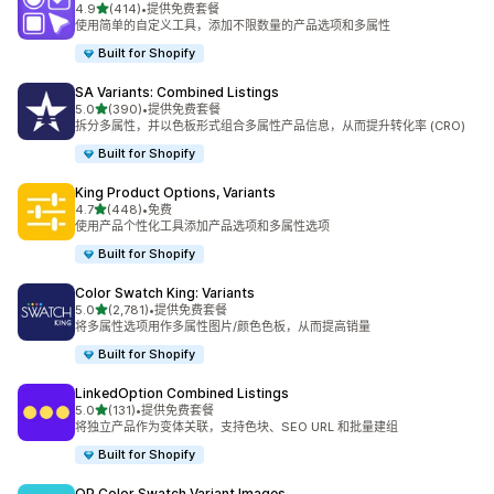
星（满分 5 星）
4.9
(414)
•
提供免费套餐
总共 414 条评论
使用简单的自定义工具，添加不限数量的产品选项和多属性
Built for Shopify
SA Variants: Combined Listings
星（满分 5 星）
5.0
(390)
•
提供免费套餐
总共 390 条评论
拆分多属性，并以色板形式组合多属性产品信息，从而提升转化率 (CRO)
Built for Shopify
King Product Options, Variants
星（满分 5 星）
4.7
(448)
•
免费
总共 448 条评论
使用产品个性化工具添加产品选项和多属性选项
Built for Shopify
Color Swatch King: Variants
星（满分 5 星）
5.0
(2,781)
•
提供免费套餐
总共 2781 条评论
将多属性选项用作多属性图片/颜色色板，从而提高销量
Built for Shopify
LinkedOption Combined Listings
星（满分 5 星）
5.0
(131)
•
提供免费套餐
总共 131 条评论
将独立产品作为变体关联，支持色块、SEO URL 和批量建组
Built for Shopify
OP Color Swatch Variant Images