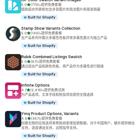
星（满分 5 星）
5.0
(779)
•
提供免费套餐
总共 779 条评论
借助组合列表和包含多张图片的简洁图片库提高销量
Built for Shopify
Stamp Show Variants Collection
星（满分 5 星）
5.0
(149)
•
提供免费套餐
总共 149 条评论
在产品系列中展示多属性色板并将多属性展示为独立产品
Built for Shopify
Rubik Combined Listings Swatch
星（满分 5 星）
5.0
(67)
•
提供免费套餐
总共 67 条评论
通过组合产品和颜色色板，将产品作为多属性进行链接
Built for Shopify
Infinite Options
星（满分 5 星）
4.7
(2,418)
•
提供免费试用
总共 2418 条评论
为产品选项、文本字段和附加项目提供无限选择
Built for Shopify
Ymq Product Options, Variants
星（满分 5 星）
4.9
(367)
•
提供免费套餐
总共 367 条评论
创建无限的应用选项来帮助商家增加销售额。对于中国用户，额外提供微信
支持，语音通话支持，远程指导支持。
Built for Shopify