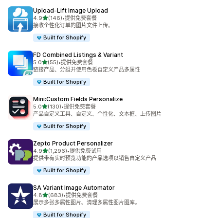
Upload‑Lift Image Upload
星（满分 5 星）
4.9
(146)
•
提供免费套餐
总共 146 条评论
接收个性化订单的图片文件上传。
Built for Shopify
FD Combined Listings & Variant
星（满分 5 星）
5.0
(55)
•
提供免费套餐
总共 55 条评论
链接产品、分组并使用色板自定义产品多属性
Built for Shopify
Mini:Custom Fields Personalize
星（满分 5 星）
5.0
(130)
•
提供免费套餐
总共 130 条评论
产品自定义工具、自定义、个性化、文本框、上传图片
Built for Shopify
Zepto Product Personalizer
星（满分 5 星）
4.9
(1,296)
•
提供免费试用
总共 1296 条评论
提供带有实时预览功能的产品选项以销售自定义产品
Built for Shopify
SA Variant Image Automator
星（满分 5 星）
4.8
(683)
•
提供免费套餐
总共 683 条评论
展示多张多属性图片。清理多属性图片图库。
Built for Shopify