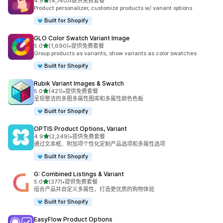
星（满分 5 星）
4.9
(4,740)
•
提供免费套餐
总共 4740 条评论
Product personalizer, customize products w/ variant options
Built for Shopify
GLO Color Swatch Variant Image
星（满分 5 星）
5.0
(1,690)
•
提供免费套餐
总共 1690 条评论
Group products as variants, show variants as color swatches
Built for Shopify
Rubik Variant Images & Swatch
星（满分 5 星）
5.0
(421)
•
提供免费套餐
总共 421 条评论
呈现整洁的多图多属性图库和多属性颜色色板
Built for Shopify
OPTIS Product Options, Variant
星（满分 5 星）
4.9
(2,249)
•
提供免费套餐
总共 2249 条评论
通过文本框、附加项个性化定制产品选项和多属性选项
Built for Shopify
G: Combined Listings & Variant
星（满分 5 星）
5.0
(377)
•
提供免费套餐
总共 377 条评论
组合产品并自定义多属性，打造更优质的购物体验
Built for Shopify
EasyFlow Product Options