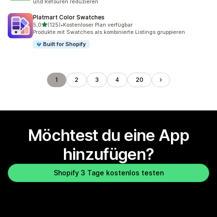
und Retouren reduzieren
Platmart Color Swatches
von 5 Sternen
5,0
(125)
•
Kostenloser Plan verfügbar
125 Rezensionen insgesamt
Produkte mit Swatches als kombinierte Listings gruppieren
Built for Shopify
1
2
3
4
20
Möchtest du eine App
hinzufügen?
Shopify 3 Tage kostenlos testen