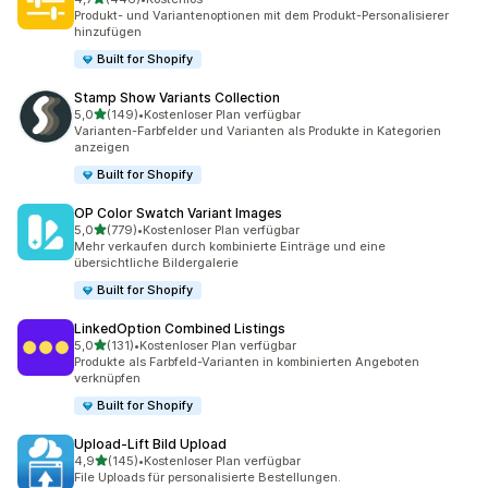
446 Rezensionen insgesamt
Produkt- und Variantenoptionen mit dem Produkt-Personalisierer
hinzufügen
Built for Shopify
Stamp Show Variants Collection
von 5 Sternen
5,0
(149)
•
Kostenloser Plan verfügbar
149 Rezensionen insgesamt
Varianten-Farbfelder und Varianten als Produkte in Kategorien
anzeigen
Built for Shopify
OP Color Swatch Variant Images
von 5 Sternen
5,0
(779)
•
Kostenloser Plan verfügbar
779 Rezensionen insgesamt
Mehr verkaufen durch kombinierte Einträge und eine
übersichtliche Bildergalerie
Built for Shopify
LinkedOption Combined Listings
von 5 Sternen
5,0
(131)
•
Kostenloser Plan verfügbar
131 Rezensionen insgesamt
Produkte als Farbfeld-Varianten in kombinierten Angeboten
verknüpfen
Built for Shopify
Upload‑Lift Bild Upload
von 5 Sternen
4,9
(145)
•
Kostenloser Plan verfügbar
145 Rezensionen insgesamt
File Uploads für personalisierte Bestellungen.