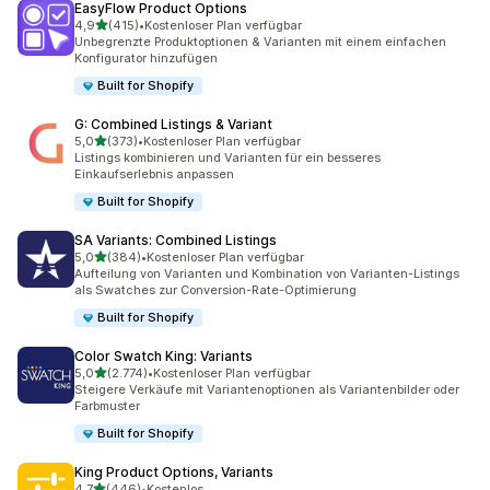
EasyFlow Product Options
von 5 Sternen
4,9
(415)
•
Kostenloser Plan verfügbar
415 Rezensionen insgesamt
Unbegrenzte Produktoptionen & Varianten mit einem einfachen
Konfigurator hinzufügen
Built for Shopify
G: Combined Listings & Variant
von 5 Sternen
5,0
(373)
•
Kostenloser Plan verfügbar
373 Rezensionen insgesamt
Listings kombinieren und Varianten für ein besseres
Einkaufserlebnis anpassen
Built for Shopify
SA Variants: Combined Listings
von 5 Sternen
5,0
(384)
•
Kostenloser Plan verfügbar
384 Rezensionen insgesamt
Aufteilung von Varianten und Kombination von Varianten-Listings
als Swatches zur Conversion-Rate-Optimierung
Built for Shopify
Color Swatch King: Variants
von 5 Sternen
5,0
(2.774)
•
Kostenloser Plan verfügbar
2774 Rezensionen insgesamt
Steigere Verkäufe mit Variantenoptionen als Variantenbilder oder
Farbmuster
Built for Shopify
King Product Options, Variants
von 5 Sternen
4,7
(446)
•
Kostenlos