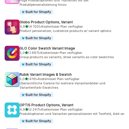
Füge Produktoptionen und -varianten mit der
Produktpersonalisierung hinzu
Built for Shopify
Globo Product Options, Variant
von 5 Sternen
4,9
(4.720)
•
Kostenloser Plan verfügbar
4720 Rezensionen insgesamt
Product personalizer, customize products w/ variant options
Built for Shopify
GLO Color Swatch Variant Image
von 5 Sternen
5,0
(1.687)
•
Kostenloser Plan verfügbar
1687 Rezensionen insgesamt
Group products as variants, show variants as color swatches
Built for Shopify
Rubik Variant Images & Swatch
von 5 Sternen
5,0
(419)
•
Kostenloser Plan verfügbar
419 Rezensionen insgesamt
Übersichtliche Galerie für mehrere Variantenbilder und
Variantenfarb-Swatches
Built for Shopify
OPTIS Product Options, Variant
von 5 Sternen
4,9
(2.247)
•
Kostenloser Plan verfügbar
2247 Rezensionen insgesamt
Produktoptionen und Varianten personalisieren mit Textfeld, Add-on
Built for Shopify