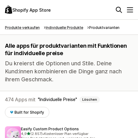
Shopify App Store
Produkte verkaufen
Individuelle Produkte
Produktvarianten
Alle apps für produktvarianten mit Funktionen
für individuelle preise
Du kreierst die Optionen und Stile. Deine
Kund:innen kombinieren die Dinge ganz nach
ihrem Geschmack.
474 Apps mit
Individuelle Preise
Löschen
Built for Shopify
Easify Custom Product Options
von 5 Sternen
4,9
(2.857)
•
Kostenloser Plan verfügbar
2857 Rezensionen insgesamt