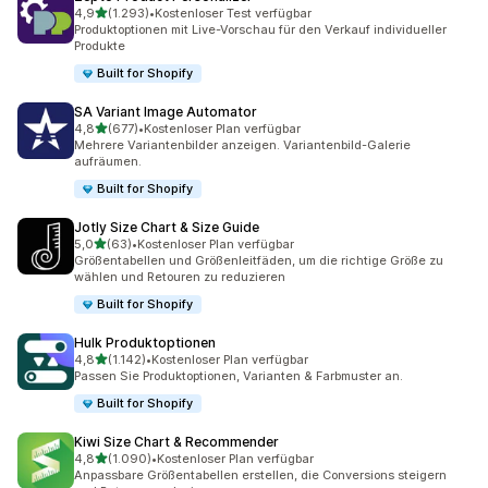
von 5 Sternen
4,9
(1.293)
•
Kostenloser Test verfügbar
1293 Rezensionen insgesamt
Produktoptionen mit Live-Vorschau für den Verkauf individueller
Produkte
Built for Shopify
SA Variant Image Automator
von 5 Sternen
4,8
(677)
•
Kostenloser Plan verfügbar
677 Rezensionen insgesamt
Mehrere Variantenbilder anzeigen. Variantenbild-Galerie
aufräumen.
Built for Shopify
Jotly Size Chart & Size Guide
von 5 Sternen
5,0
(63)
•
Kostenloser Plan verfügbar
63 Rezensionen insgesamt
Größentabellen und Größenleitfäden, um die richtige Größe zu
wählen und Retouren zu reduzieren
Built for Shopify
Hulk Produktoptionen
von 5 Sternen
4,8
(1.142)
•
Kostenloser Plan verfügbar
1142 Rezensionen insgesamt
Passen Sie Produkt­optionen, Varianten & Farbmuster an.
Built for Shopify
Kiwi Size Chart & Recommender
von 5 Sternen
4,8
(1.090)
•
Kostenloser Plan verfügbar
1090 Rezensionen insgesamt
Anpassbare Größentabellen erstellen, die Conversions steigern