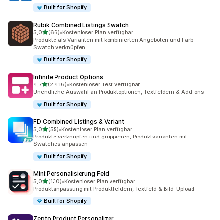
Built for Shopify
Rubik Combined Listings Swatch
von 5 Sternen
5,0
(66)
•
Kostenloser Plan verfügbar
66 Rezensionen insgesamt
Produkte als Varianten mit kombinierten Angeboten und Farb-
Swatch verknüpfen
Built for Shopify
Infinite Product Options
von 5 Sternen
4,7
(2.416)
•
Kostenloser Test verfügbar
2416 Rezensionen insgesamt
Unendliche Auswahl an Produktoptionen, Textfeldern & Add-ons
Built for Shopify
FD Combined Listings & Variant
von 5 Sternen
5,0
(55)
•
Kostenloser Plan verfügbar
55 Rezensionen insgesamt
Produkte verknüpfen und gruppieren, Produktvarianten mit
Swatches anpassen
Built for Shopify
Mini:Personalisierung Feld
von 5 Sternen
5,0
(130)
•
Kostenloser Plan verfügbar
130 Rezensionen insgesamt
Produktanpassung mit Produktfeldern, Textfeld & Bild-Upload
Built for Shopify
Zepto Product Personalizer