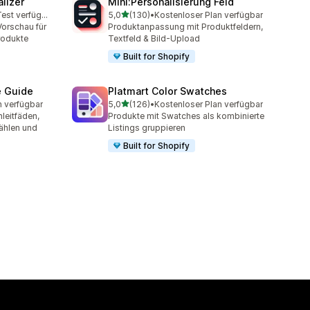
lizer
Mini:Personalisierung Feld
von 5 Sternen
Kostenloser Test verfügbar
5,0
(130)
•
Kostenloser Plan verfügbar
amt
130 Rezensionen insgesamt
Vorschau für
Produktanpassung mit Produktfeldern,
Produkte
Textfeld & Bild-Upload
Built for Shopify
e Guide
Platmart Color Swatches
von 5 Sternen
n verfügbar
5,0
(126)
•
Kostenloser Plan verfügbar
t
126 Rezensionen insgesamt
leitfäden,
Produkte mit Swatches als kombinierte
ählen und
Listings gruppieren
Built for Shopify