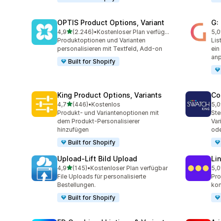
OPTIS Product Options, Variant
G:
von 5 Sternen
4,9
(2.246)
•
Kostenloser Plan verfügbar
5,0
2246 Rezensionen insgesamt
374
Produktoptionen und Varianten
Lis
personalisieren mit Textfeld, Add-on
ein
an
Built for Shopify
King Product Options, Variants
Co
von 5 Sternen
4,7
(446)
•
Kostenlos
5,0
446 Rezensionen insgesamt
277
Produkt- und Variantenoptionen mit
Ste
dem Produkt-Personalisierer
Var
hinzufügen
ode
Built for Shopify
Upload‑Lift Bild Upload
Li
von 5 Sternen
4,9
(145)
•
Kostenloser Plan verfügbar
5,0
145 Rezensionen insgesamt
131
File Uploads für personalisierte
Pro
Bestellungen.
kom
Built for Shopify