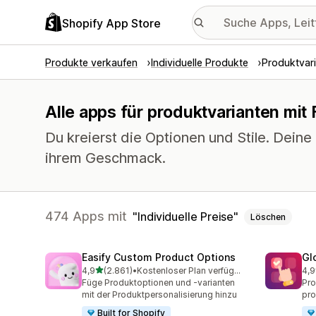
Shopify App Store
Produkte verkaufen
Individuelle Produkte
Produktvar
Alle apps für produktvarianten mit 
Du kreierst die Optionen und Stile. Dein
ihrem Geschmack.
474 Apps mit
Individuelle Preise
Löschen
Easify Custom Product Options
Gl
von 5 Sternen
4,9
(2.861)
•
Kostenloser Plan verfügbar
4,9
2861 Rezensionen insgesamt
472
Füge Produktoptionen und -varianten
Pro
mit der Produktpersonalisierung hinzu
pro
Built for Shopify