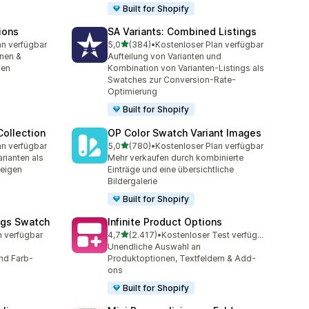
Built for Shopify
ions
SA Variants: Combined Listings
von 5 Sternen
an verfügbar
5,0
(384)
•
Kostenloser Plan verfügbar
mt
384 Rezensionen insgesamt
nen &
Aufteilung von Varianten und
hen
Kombination von Varianten-Listings als
Swatches zur Conversion-Rate-
Optimierung
Built for Shopify
ollection
OP Color Swatch Variant Images
von 5 Sternen
an verfügbar
5,0
(780)
•
Kostenloser Plan verfügbar
mt
780 Rezensionen insgesamt
rianten als
Mehr verkaufen durch kombinierte
zeigen
Einträge und eine übersichtliche
Bildergalerie
Built for Shopify
ngs Swatch
Infinite Product Options
von 5 Sternen
n verfügbar
4,7
(2.417)
•
Kostenloser Test verfügbar
t
2417 Rezensionen insgesamt
Unendliche Auswahl an
nd Farb-
Produktoptionen, Textfeldern & Add-
ons
Built for Shopify