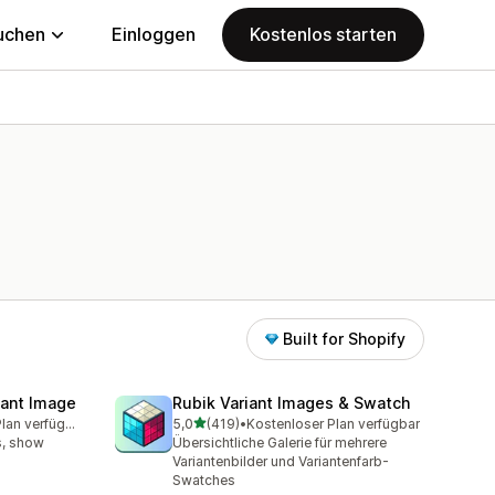
uchen
Einloggen
Kostenlos starten
Built for Shopify
iant Image
Rubik Variant Images & Swatch
von 5 Sternen
Kostenloser Plan verfügbar
5,0
(419)
•
Kostenloser Plan verfügbar
amt
419 Rezensionen insgesamt
s, show
Übersichtliche Galerie für mehrere
Variantenbilder und Variantenfarb-
Swatches