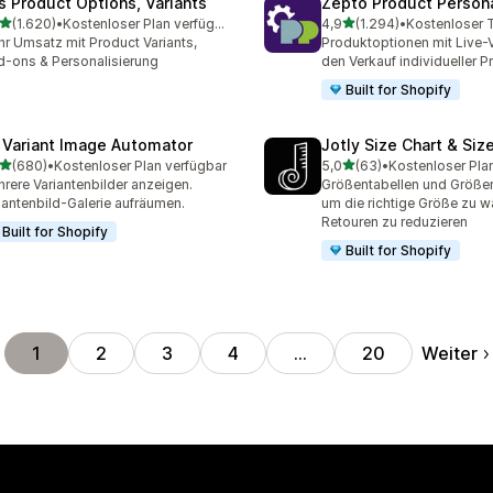
is Product Options, Variants
Zepto Product Persona
von 5 Sternen
von 5 Sternen
(1.620)
•
Kostenloser Plan verfügbar
4,9
(1.294)
•
0 Rezensionen insgesamt
1294 Rezensionen insges
r Umsatz mit Product Variants,
Produktoptionen mit Live-
-ons & Personalisierung
den Verkauf individueller 
Built for Shopify
 Variant Image Automator
Jotly Size Chart & Siz
von 5 Sternen
von 5 Sternen
(680)
•
Kostenloser Plan verfügbar
5,0
(63)
•
Kostenloser Pla
 Rezensionen insgesamt
63 Rezensionen insgesam
rere Variantenbilder anzeigen.
Größentabellen und Größen
iantenbild-Galerie aufräumen.
um die richtige Größe zu w
Retouren zu reduzieren
Built for Shopify
Built for Shopify
Weiter
1
2
3
4
…
20