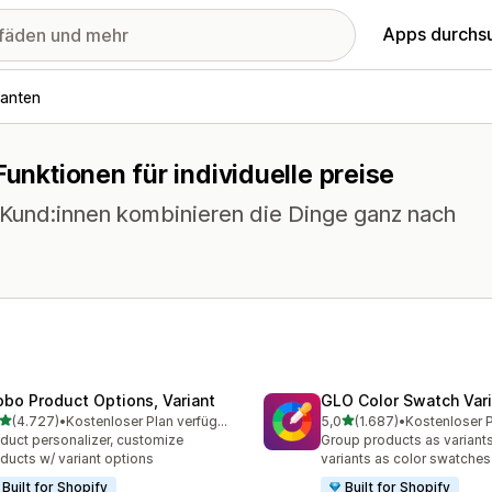
Apps durchs
ianten
Funktionen für individuelle preise
e Kund:innen kombinieren die Dinge ganz nach
obo Product Options, Variant
GLO Color Swatch Var
von 5 Sternen
von 5 Sternen
(4.727)
•
Kostenloser Plan verfügbar
5,0
(1.687)
•
7 Rezensionen insgesamt
1687 Rezensionen insges
duct personalizer, customize
Group products as variant
ducts w/ variant options
variants as color swatches
Built for Shopify
Built for Shopify