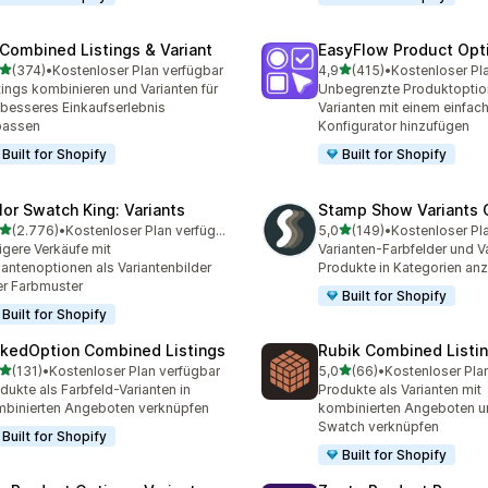
 Combined Listings & Variant
EasyFlow Product Opt
von 5 Sternen
von 5 Sternen
(374)
•
Kostenloser Plan verfügbar
4,9
(415)
•
Kostenloser Pl
 Rezensionen insgesamt
415 Rezensionen insgesa
tings kombinieren und Varianten für
Unbegrenzte Produktoptio
 besseres Einkaufserlebnis
Varianten mit einem einfac
passen
Konfigurator hinzufügen
Built for Shopify
Built for Shopify
lor Swatch King: Variants
Stamp Show Variants C
von 5 Sternen
von 5 Sternen
(2.776)
•
Kostenloser Plan verfügbar
5,0
(149)
•
Kostenloser Pl
6 Rezensionen insgesamt
149 Rezensionen insgesa
igere Verkäufe mit
Varianten-Farbfelder und Va
iantenoptionen als Variantenbilder
Produkte in Kategorien an
r Farbmuster
Built for Shopify
Built for Shopify
nkedOption Combined Listings
Rubik Combined Listi
von 5 Sternen
von 5 Sternen
(131)
•
Kostenloser Plan verfügbar
5,0
(66)
•
Kostenloser Pla
 Rezensionen insgesamt
66 Rezensionen insgesam
dukte als Farbfeld-Varianten in
Produkte als Varianten mit
binierten Angeboten verknüpfen
kombinierten Angeboten u
Swatch verknüpfen
Built for Shopify
Built for Shopify