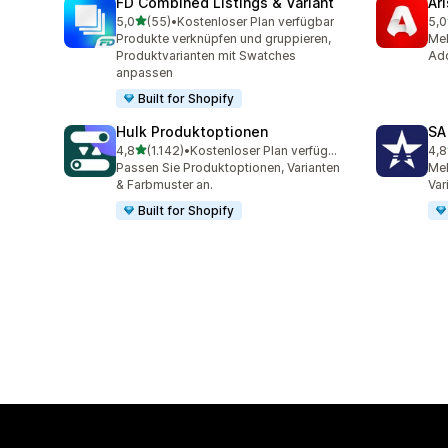
FD Combined Listings & Variant
Ar
von 5 Sternen
5,0
(55)
•
Kostenloser Plan verfügbar
5,0
55 Rezensionen insgesamt
162
Produkte verknüpfen und gruppieren,
Meh
Produktvarianten mit Swatches
Add
anpassen
Built for Shopify
Hulk Produktoptionen
SA
von 5 Sternen
4,8
(1.142)
•
Kostenloser Plan verfügbar
4,8
1142 Rezensionen insgesamt
680
Passen Sie Produkt­optionen, Varianten
Meh
& Farbmuster an.
Var
Built for Shopify