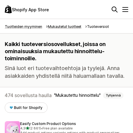
Shopify App Store
Tuotteiden myyminen
Mukautetut tuotteet
Tuoteversiot
Kaikki tuoteversiosovellukset, joissa on
ominaisuuksia mukautettu hinnoittelu-
toiminnoille.
Sinä luot eri tuotevaihtoehtoja ja tyylejä. Anna
asiakkaiden yhdistellä niitä haluamallaan tavalla.
474 sovellusta haulla
Mukautettu hinnoittelu
Tyhjennä
Built for Shopify
Easify Custom Product Options
/ 5 tähteä
4,9
(2 861)
•
Free plan available
2861 arvostelua yhteensä
Add product options variants options with product personalizer