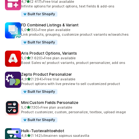
/ 5 tähteä
4,7
(2 417)
•
Free trial available
2417 arvostelua yhteensä
Infinite options for product options, text fields & add-ons
Built for Shopify
FD Combined Listings & Variant
/ 5 tähteä
5,0
(55)
•
Free plan available
55 arvostelua yhteensä
Link products, grouping, customize product variants w/swatches
Built for Shopify
Aris Product Options, Variants
/ 5 tähteä
5,0
(1 620)
•
Free plan available
1620 arvostelua yhteensä
Boost Sales w/ product variants, product personalizer, add ons
Zepto Product Personalizer
/ 5 tähteä
4,9
(1 294)
•
Free trial available
1294 arvostelua yhteensä
Product options with live preview to sell customized product
Built for Shopify
Mini:Custom Fields Personalize
/ 5 tähteä
5,0
(130)
•
Free plan available
130 arvostelua yhteensä
Product customizer, custom, personalize, textbox, upload image
Built for Shopify
Hulk‑Tuotevaihtoehdot
/ 5 tähteä
4,8
(1 142)
•
Ilmainen sopimus saatavilla
1142 arvostelua yhteensä