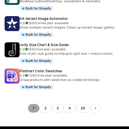
Muokkaa tuote­vaihtoehtoja, variaatioita & värimallia.
Built for Shopify
SA Variant Image Automator
/ 5 tähteä
4,8
(680)
•
Free plan available
680 arvostelua yhteensä
Show multiple variant images. Clean up variant image gallery.
Built for Shopify
Jotly Size Chart & Size Guide
/ 5 tähteä
5,0
(63)
•
Free plan available
63 arvostelua yhteensä
Size chart, size guide to help pick right size + reduce return
Built for Shopify
Platmart Color Swatches
/ 5 tähteä
5,0
(126)
•
Free plan available
126 arvostelua yhteensä
Group products with swatches as combined listings
Built for Shopify
1
2
3
4
20