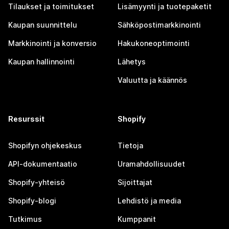
Tilaukset ja toimitukset
Lisämyynti ja tuotepaketit
Kaupan suunnittelu
Sähköpostimarkkinointi
Markkinointi ja konversio
Hakukoneoptimointi
Kaupan hallinnointi
Lähetys
Valuutta ja käännös
Resurssit
Shopify
Shopifyn ohjekeskus
Tietoja
API-dokumentaatio
Uramahdollisuudet
Shopify-yhteisö
Sijoittajat
Shopify-blogi
Lehdistö ja media
Tutkimus
Kumppanit