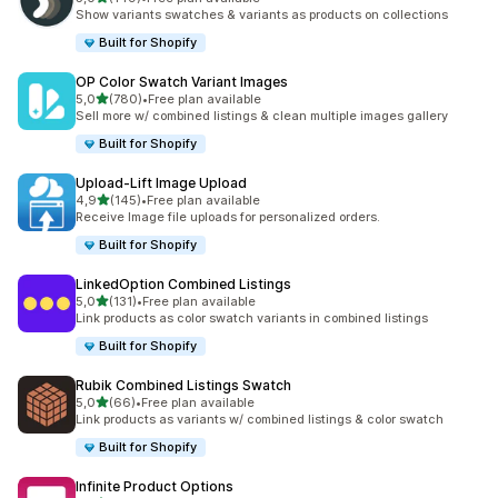
149 arvostelua yhteensä
Show variants swatches & variants as products on collections
Built for Shopify
OP Color Swatch Variant Images
/ 5 tähteä
5,0
(780)
•
Free plan available
780 arvostelua yhteensä
Sell more w/ combined listings & clean multiple images gallery
Built for Shopify
Upload‑Lift Image Upload
/ 5 tähteä
4,9
(145)
•
Free plan available
145 arvostelua yhteensä
Receive Image file uploads for personalized orders.
Built for Shopify
LinkedOption Combined Listings
/ 5 tähteä
5,0
(131)
•
Free plan available
131 arvostelua yhteensä
Link products as color swatch variants in combined listings
Built for Shopify
Rubik Combined Listings Swatch
/ 5 tähteä
5,0
(66)
•
Free plan available
66 arvostelua yhteensä
Link products as variants w/ combined listings & color swatch
Built for Shopify
Infinite Product Options