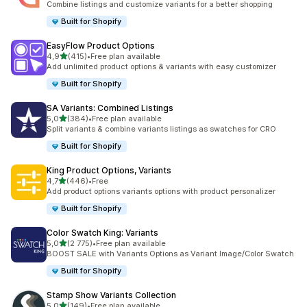
Combine listings and customize variants for a better shopping
Built for Shopify
EasyFlow Product Options
/ 5 tähteä
4,9
(415)
•
Free plan available
415 arvostelua yhteensä
Add unlimited product options & variants with easy customizer
Built for Shopify
SA Variants: Combined Listings
/ 5 tähteä
5,0
(384)
•
Free plan available
384 arvostelua yhteensä
Split variants & combine variants listings as swatches for CRO
Built for Shopify
King Product Options, Variants
/ 5 tähteä
4,7
(446)
•
Free
446 arvostelua yhteensä
Add product options variants options with product personalizer
Built for Shopify
Color Swatch King: Variants
/ 5 tähteä
5,0
(2 775)
•
Free plan available
2775 arvostelua yhteensä
BOOST SALE with Variants Options as Variant Image/Color Swatch
Built for Shopify
Stamp Show Variants Collection
/ 5 tähteä
5,0
(149)
•
Free plan available