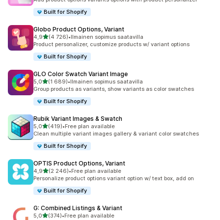
Built for Shopify
Globo Product Options, Variant
/ 5 tähteä
4,9
(4 726)
•
Ilmainen sopimus saatavilla
4726 arvostelua yhteensä
Product personalizer, customize products w/ variant options
Built for Shopify
GLO Color Swatch Variant Image
/ 5 tähteä
5,0
(1 689)
•
Ilmainen sopimus saatavilla
1689 arvostelua yhteensä
Group products as variants, show variants as color swatches
Built for Shopify
Rubik Variant Images & Swatch
/ 5 tähteä
5,0
(419)
•
Free plan available
419 arvostelua yhteensä
Clean multiple variant images gallery & variant color swatches
Built for Shopify
OPTIS Product Options, Variant
/ 5 tähteä
4,9
(2 246)
•
Free plan available
2246 arvostelua yhteensä
Personalize product options variant option w/ text box, add on
Built for Shopify
G: Combined Listings & Variant
/ 5 tähteä
5,0
(374)
•
Free plan available
374 arvostelua yhteensä