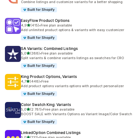
Combine listings and customize variants for a better shopping
Built for Shopify
EasyFlow Product Options
/ 5 tähteä
4,9
(415)
•
Free plan available
415 arvostelua yhteensä
Add unlimited product options & variants with easy customizer
Built for Shopify
SA Variants: Combined Listings
/ 5 tähteä
5,0
(388)
•
Free plan available
388 arvostelua yhteensä
Split variants & combine variants listings as swatches for CRO
Built for Shopify
King Product Options, Variants
/ 5 tähteä
4,7
(448)
•
Free
448 arvostelua yhteensä
Add product options variants options with product personalizer
Built for Shopify
Color Swatch King: Variants
/ 5 tähteä
5,0
(2 781)
•
Free plan available
2781 arvostelua yhteensä
BOOST SALE with Variants Options as Variant Image/Color Swatch
Built for Shopify
LinkedOption Combined Listings
/ 5 tähteä
5,0
(131)
•
Free plan available