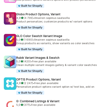
Built for Shopify
Globo Product Options, Variant
/ 5 tähteä
4,9
(4 736)
•
Ilmainen sopimus saatavilla
4736 arvostelua yhteensä
Product personalizer, customize products w/ variant options
Built for Shopify
GLO Color Swatch Variant Image
/ 5 tähteä
5,0
(1 690)
•
Ilmainen sopimus saatavilla
1690 arvostelua yhteensä
Group products as variants, show variants as color swatches
Built for Shopify
Rubik Variant Images & Swatch
/ 5 tähteä
5,0
(420)
•
Free plan available
420 arvostelua yhteensä
Clean multiple variant images gallery & variant color swatches
Built for Shopify
OPTIS Product Options, Variant
/ 5 tähteä
4,9
(2 247)
•
Free plan available
2247 arvostelua yhteensä
Personalize product options variant option w/ text box, add on
Built for Shopify
G: Combined Listings & Variant
/ 5 tähteä
5,0
(377)
•
Free plan available
377 arvostelua yhteensä