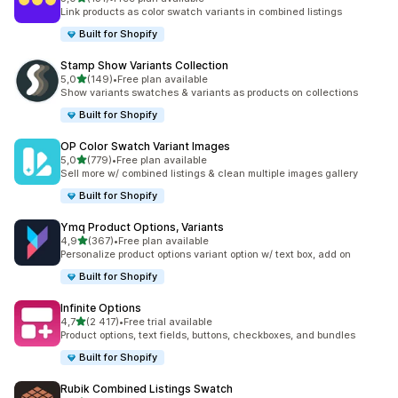
131 arvostelua yhteensä
Link products as color swatch variants in combined listings
Built for Shopify
Stamp Show Variants Collection
/ 5 tähteä
5,0
(149)
•
Free plan available
149 arvostelua yhteensä
Show variants swatches & variants as products on collections
Built for Shopify
OP Color Swatch Variant Images
/ 5 tähteä
5,0
(779)
•
Free plan available
779 arvostelua yhteensä
Sell more w/ combined listings & clean multiple images gallery
Built for Shopify
Ymq Product Options, Variants
/ 5 tähteä
4,9
(367)
•
Free plan available
367 arvostelua yhteensä
Personalize product options variant option w/ text box, add on
Built for Shopify
Infinite Options
/ 5 tähteä
4,7
(2 417)
•
Free trial available
2417 arvostelua yhteensä
Product options, text fields, buttons, checkboxes, and bundles
Built for Shopify
Rubik Combined Listings Swatch