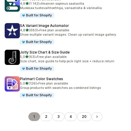
/ 5 tähteä
4,8
(1 142)
•
Ilmainen sopimus saatavilla
1142 arvostelua yhteensä
Muokkaa tuote­vaihtoehtoja, variaatioita & värimallia.
Built for Shopify
SA Variant Image Automator
/ 5 tähteä
4,8
(683)
•
Free plan available
683 arvostelua yhteensä
Show multiple variant images. Clean up variant image gallery.
Built for Shopify
Jotly Size Chart & Size Guide
/ 5 tähteä
5,0
(63)
•
Free plan available
63 arvostelua yhteensä
Size chart, size guide to help pick right size + reduce return
Built for Shopify
Platmart Color Swatches
/ 5 tähteä
5,0
(126)
•
Free plan available
126 arvostelua yhteensä
Group products with swatches as combined listings
Built for Shopify
1
2
3
4
20