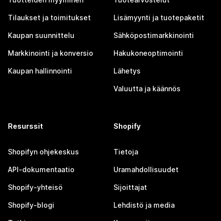
Tilaukset ja toimitukset
Lisämyynti ja tuotepaketit
Kaupan suunnittelu
Sähköpostimarkkinointi
Markkinointi ja konversio
Hakukoneoptimointi
Kaupan hallinnointi
Lähetys
Valuutta ja käännös
Resurssit
Shopify
Shopifyn ohjekeskus
Tietoja
API-dokumentaatio
Uramahdollisuudet
Shopify-yhteisö
Sijoittajat
Shopify-blogi
Lehdistö ja media