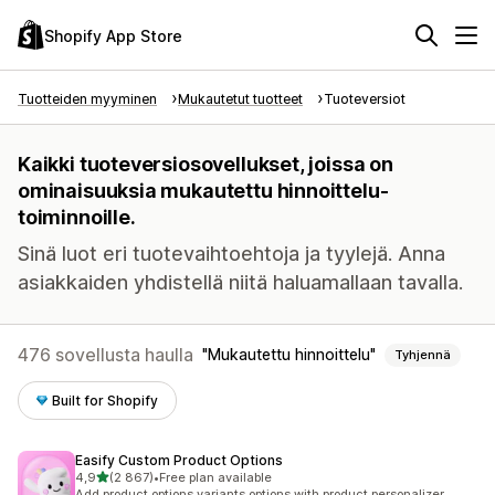
Shopify App Store
Tuotteiden myyminen
Mukautetut tuotteet
Tuoteversiot
Kaikki tuoteversiosovellukset, joissa on
ominaisuuksia mukautettu hinnoittelu-
toiminnoille.
Sinä luot eri tuotevaihtoehtoja ja tyylejä. Anna
asiakkaiden yhdistellä niitä haluamallaan tavalla.
476 sovellusta haulla
Mukautettu hinnoittelu
Tyhjennä
Built for Shopify
Easify Custom Product Options
/ 5 tähteä
4,9
(2 867)
•
Free plan available
2867 arvostelua yhteensä
Add product options variants options with product personalizer