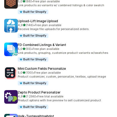
/ 5 tähteä
5,0
(66)
•
Free plan available
66 arvostelua yhteensä
Link products as variants w/ combined listings & color swatch
Built for Shopify
Upload‑Lift Image Upload
/ 5 tähteä
4,9
(146)
•
Free plan available
146 arvostelua yhteensä
Receive Image file uploads for personalized orders.
Built for Shopify
FD Combined Listings & Variant
/ 5 tähteä
5,0
(55)
•
Free plan available
55 arvostelua yhteensä
Link products, grouping, customize product variants w/swatches
Built for Shopify
Mini:Custom Fields Personalize
/ 5 tähteä
5,0
(130)
•
Free plan available
130 arvostelua yhteensä
Product customizer, custom, personalize, textbox, upload image
Built for Shopify
Zepto Product Personalizer
/ 5 tähteä
4,9
(1 296)
•
Free trial available
1296 arvostelua yhteensä
Product options with live preview to sell customized product
Built for Shopify
Hulk‑Tuotevaihtoehdot