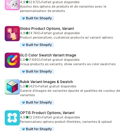
étoile(s) sur 5
4,9
(2 872)
•
Forfait gratuit disponible
2872 avis au total
Ajoutez des options de produits et de variantes avec le
personnalisateur de produits
Built for Shopify
Globo Product Options, Variant
étoile(s) sur 5
4,9
(4 740)
•
Forfait gratuit disponible
4740 avis au total
Product personalizer, customize products w/ variant options
Built for Shopify
GLO Color Swatch Variant Image
étoile(s) sur 5
5,0
(1 690)
•
Forfait gratuit disponible
1690 avis au total
Group products as variants, show variants as color swatches
Built for Shopify
Rubik Variant Images & Swatch
étoile(s) sur 5
5,0
(421)
•
Forfait gratuit disponible
421 avis au total
Galerie d’images de variantes épurée et pastilles de couleur de
variantes
Built for Shopify
OPTIS Product Options, Variant
étoile(s) sur 5
4,9
(2 249)
•
Forfait gratuit disponible
2249 avis au total
Personnalisez options produit illimitées, variantes & upload
Built for Shopify