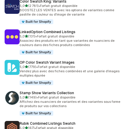
Color Swatch King: Variants
étoile(s) sur 5
5,0
(2 781)
•
Forfait gratuit disponible
2781 avis au total
BOOSTEZ LES VENTES avec les options de variantes comme
pastille de couleur ou d’image de variante
Built for Shopify
LinkedOption Combined Listings
étoile(s) sur 5
5,0
(131)
•
Forfait gratuit disponible
131 avis au total
Associez des produits en tant que variantes de nuanciers de
couleurs dans des fiches produits combinées
Built for Shopify
OP Color Swatch Variant Images
étoile(s) sur 5
5,0
(779)
•
Forfait gratuit disponible
779 avis au total
Vendez plus avec des fiches combinées et une galerie d’images
multiples épurée
Built for Shopify
Stamp Show Variants Collection
étoile(s) sur 5
5,0
(149)
•
Forfait gratuit disponible
149 avis au total
Affichez des nuanciers de variantes et des variantes sous forme
de produits sur vos collections
Built for Shopify
Rubik Combined Listings Swatch
étoile(s) sur 5
5,0
(67)
•
Forfait gratuit disponible