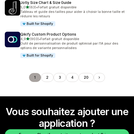
Jotly Size Chart & Size Guide
étoile(s) sur 5
5,0
(63)
•
Forfait gratuit disponible
63 avis au total
Tableau et guide des tailles pour aider à choisir la bonne taille et
réduire les retours
Built for Shopify
Qikify Custom Product Options
étoile(s) sur 5
4,9
(903)
•
Forfait gratuit disponible
903 avis au total
Outil de personnalisation de produit optimisé par l’IA pour des
options de variante personnalisées
Built for Shopify
1
2
3
4
20
Vous souhaitez ajouter une
application ?