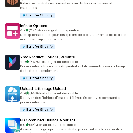
67 avis au total
Reliez les produits en variantes avec fiches combinées et
nuanciers
Built for Shopify
Infinite Options
étoile(s) sur 5
4,7
(2 418)
•
Essai gratuit disponible
2418 avis au total
Des options infinies pour les options de produit, champs de texte et
modules complémentaires
Built for Shopify
Ymq Product Options, Variants
étoile(s) sur 5
4,9
(367)
•
Forfait gratuit disponible
367 avis au total
Personnalisez les options de produits et de variantes avec champ
de texte et complément
Built for Shopify
Upload‑Lift Image Upload
étoile(s) sur 5
4,9
(146)
•
Forfait gratuit disponible
146 avis au total
Recevez des fichiers d’images téléversés pour vos commandes
personnalisées.
Built for Shopify
FD Combined Listings & Variant
étoile(s) sur 5
5,0
(55)
•
Forfait gratuit disponible
55 avis au total
Associez et regroupez des produits, personnalisez les variantes