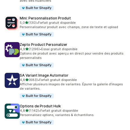
avec des nuanciers
Built for Shopify
Mini: Personnalisation Produit
étoile(s) sur 5
5,0
(130)
•
Forfait gratuit disponible
130 avis au total
Personnalisateur produit avec champs, zone de texte et upload
Built for Shopify
Zepto Product Personalizer
étoile(s) sur 5
4,9
(1 296)
•
Essai gratuit disponible
1296 avis au total
Options de produit avec aperçu en direct pour vendre des produits
personnalisés
Built for Shopify
SA Variant Image Automator
étoile(s) sur 5
4,8
(683)
•
Forfait gratuit disponible
683 avis au total
Afficher plusieurs images de variantes. Épurer la galerie d’images
de variantes.
Built for Shopify
Options de Produit Hulk
étoile(s) sur 5
4,8
(1 142)
•
Forfait gratuit disponible
1142 avis au total
Personnalisez options, variantes & échantillons.
Built for Shopify