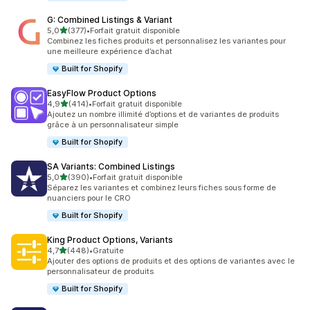
G: Combined Listings & Variant
étoile(s) sur 5
5,0
(377)
•
Forfait gratuit disponible
377 avis au total
Combinez les fiches produits et personnalisez les variantes pour
une meilleure expérience d’achat
Built for Shopify
EasyFlow Product Options
étoile(s) sur 5
4,9
(414)
•
Forfait gratuit disponible
414 avis au total
Ajoutez un nombre illimité d’options et de variantes de produits
grâce à un personnalisateur simple
Built for Shopify
SA Variants: Combined Listings
étoile(s) sur 5
5,0
(390)
•
Forfait gratuit disponible
390 avis au total
Séparez les variantes et combinez leurs fiches sous forme de
nuanciers pour le CRO
Built for Shopify
King Product Options, Variants
étoile(s) sur 5
4,7
(448)
•
Gratuite
448 avis au total
Ajouter des options de produits et des options de variantes avec le
personnalisateur de produits
Built for Shopify