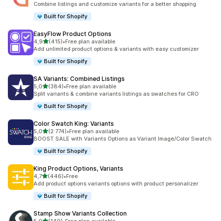
Combine listings and customize variants for a better shopping
Built for Shopify
EasyFlow Product Options
av 5 stjerner
4,9
(415)
•
Free plan available
Totalt 415 omtaler
Add unlimited product options & variants with easy customizer
Built for Shopify
SA Variants: Combined Listings
av 5 stjerner
5,0
(384)
•
Free plan available
Totalt 384 omtaler
Split variants & combine variants listings as swatches for CRO
Built for Shopify
Color Swatch King: Variants
av 5 stjerner
5,0
(2 774)
•
Free plan available
Totalt 2774 omtaler
BOOST SALE with Variants Options as Variant Image/Color Swatch
Built for Shopify
King Product Options, Variants
av 5 stjerner
4,7
(446)
•
Free
Totalt 446 omtaler
Add product options variants options with product personalizer
Built for Shopify
Stamp Show Variants Collection
av 5 stjerner