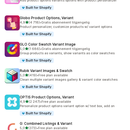
Add product options variants options with product personalizer
Built for Shopify
Globo Product Options, Variant
av 5 stjerner
4,9
(4 718)
•
Gratis abonnement tilgjengelig
Totalt 4718 omtaler
Product personalizer, customize products w/ variant options
Built for Shopify
GLO Color Swatch Variant Image
av 5 stjerner
5,0
(1 686)
•
Gratis abonnement tilgjengelig
Totalt 1686 omtaler
Group products as variants, show variants as color swatches
Built for Shopify
Rubik Variant Images & Swatch
av 5 stjerner
5,0
(419)
•
Free plan available
Totalt 419 omtaler
Clean multiple variant images gallery & variant color swatches
Built for Shopify
OPTIS Product Options, Variant
av 5 stjerner
4,9
(2 247)
•
Free plan available
Totalt 2247 omtaler
Personalize product options variant option w/ text box, add on
Built for Shopify
G: Combined Listings & Variant
av 5 stjerner
5,0
(373)
•
Free plan available
Totalt 373 omtaler