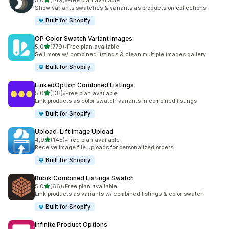
5,0
(149)
•
Free plan available
Totalt 149 omtaler
Show variants swatches & variants as products on collections
Built for Shopify
OP Color Swatch Variant Images
av 5 stjerner
5,0
(779)
•
Free plan available
Totalt 779 omtaler
Sell more w/ combined listings & clean multiple images gallery
Built for Shopify
LinkedOption Combined Listings
av 5 stjerner
5,0
(131)
•
Free plan available
Totalt 131 omtaler
Link products as color swatch variants in combined listings
Built for Shopify
Upload‑Lift Image Upload
av 5 stjerner
4,9
(145)
•
Free plan available
Totalt 145 omtaler
Receive Image file uploads for personalized orders.
Built for Shopify
Rubik Combined Listings Swatch
av 5 stjerner
5,0
(66)
•
Free plan available
Totalt 66 omtaler
Link products as variants w/ combined listings & color swatch
Built for Shopify
Infinite Product Options