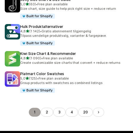
av 5 stjerner
5,0
(63)
•
Free plan available
Totalt 63 omtaler
Size chart, size guide to help pick right size + reduce return
Built for Shopify
Hulk Produktalternativer
av 5 stjerner
4,8
(1 142)
•
Gratis abonnement tilgjengelig
Totalt 1142 omtaler
Tilpass uendelige produktvalg, varianter & fargeprøve.
Built for Shopify
Kiwi Size Chart & Recommender
av 5 stjerner
4,8
(1 090)
•
Free plan available
Totalt 1090 omtaler
Create customizable size charts that convert + reduce returns
Platmart Color Swatches
av 5 stjerner
5,0
(125)
•
Free plan available
Totalt 125 omtaler
Group products with swatches as combined listings
Built for Shopify
1
2
3
4
20