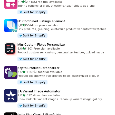
av 5 stjerner
4,7
(2 416)
•
Free trial available
Totalt 2416 omtaler
Infinite options for product options, text fields & add-ons
Built for Shopify
FD Combined Listings & Variant
av 5 stjerner
5,0
(55)
•
Free plan available
Totalt 55 omtaler
Link products, grouping, customize product variants w/swatches
Built for Shopify
Mini:Custom Fields Personalize
av 5 stjerner
5,0
(130)
•
Free plan available
Totalt 130 omtaler
Product customizer, custom, personalize, textbox, upload image
Built for Shopify
Zepto Product Personalizer
av 5 stjerner
4,9
(1 292)
•
Free trial available
Totalt 1292 omtaler
Product options with live preview to sell customized product
Built for Shopify
SA Variant Image Automator
av 5 stjerner
4,8
(677)
•
Free plan available
Totalt 677 omtaler
Show multiple variant images. Clean up variant image gallery.
Built for Shopify
Jotly Size Chart & Size Guide