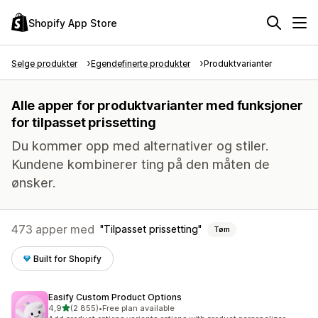
Shopify App Store
Selge produkter
Egendefinerte produkter
Produktvarianter
Alle apper for produktvarianter med funksjoner
for tilpasset prissetting
Du kommer opp med alternativer og stiler.
Kundene kombinerer ting på den måten de
ønsker.
473 apper med
Tilpasset prissetting
Tøm
Built for Shopify
Easify Custom Product Options
av 5 stjerner
4,9
(2 855)
•
Free plan available
Totalt 2855 omtaler