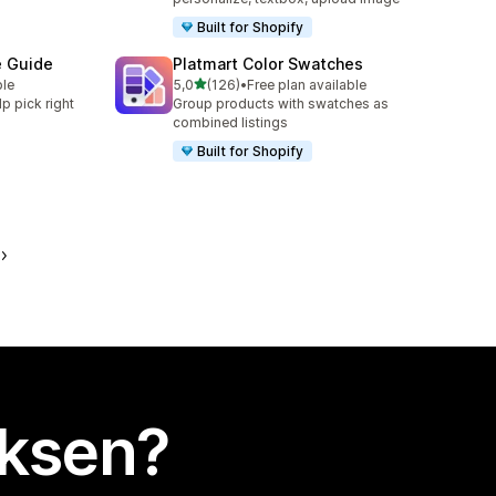
Built for Shopify
e Guide
Platmart Color Swatches
/ 5 tähteä
ble
5,0
(126)
•
Free plan available
126 arvostelua yhteensä
lp pick right
Group products with swatches as
combined listings
Built for Shopify
uksen?