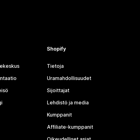
Shopify
jekeskus
Tietoja
ntaatio
Uramahdollisuudet
eisö
Sijoittajat
i
Lehdistö ja media
Kumppanit
Affiliate-kumppanit
Oikeudelliset asiat