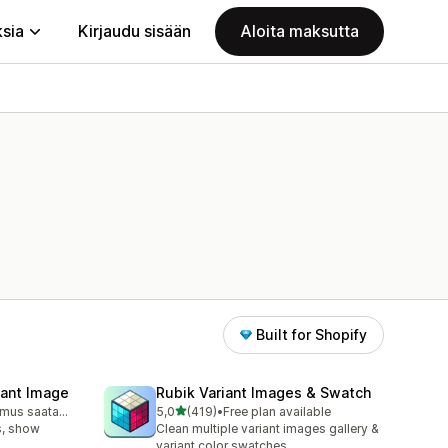
ksia
Kirjaudu sisään
Aloita maksutta
Built for Shopify
iant Image
Rubik Variant Images & Swatch
/ 5 tähteä
Ilmainen sopimus saatavilla
5,0
(419)
•
Free plan available
419 arvostelua yhteensä
s, show
Clean multiple variant images gallery &
variant color swatches