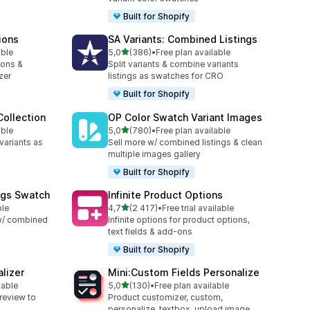
Built for Shopify
ions
SA Variants: Combined Listings
/ 5 tähteä
able
5,0
(386)
•
Free plan available
386 arvostelua yhteensä
ions &
Split variants & combine variants
zer
listings as swatches for CRO
Built for Shopify
ollection
OP Color Swatch Variant Images
/ 5 tähteä
able
5,0
(780)
•
Free plan available
780 arvostelua yhteensä
variants as
Sell more w/ combined listings & clean
multiple images gallery
Built for Shopify
ngs Swatch
Infinite Product Options
/ 5 tähteä
ble
4,7
(2 417)
•
Free trial available
2417 arvostelua yhteensä
 w/ combined
Infinite options for product options,
text fields & add-ons
Built for Shopify
lizer
Mini:Custom Fields Personalize
/ 5 tähteä
lable
5,0
(130)
•
Free plan available
130 arvostelua yhteensä
review to
Product customizer, custom,
personalize, textbox, upload image