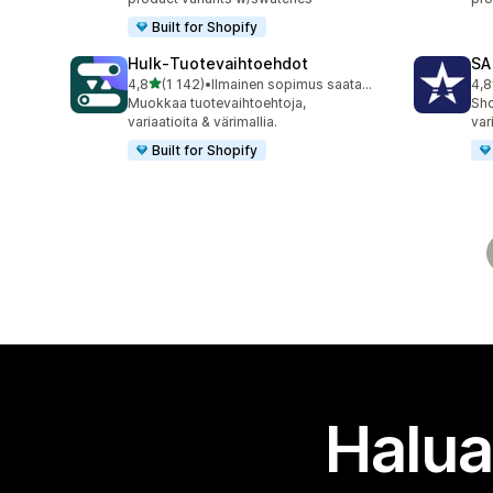
Built for Shopify
Hulk‑Tuotevaihtoehdot
SA
/ 5 tähteä
4,8
(1 142)
•
Ilmainen sopimus saatavilla
4,8
1142 arvostelua yhteensä
680
Muokkaa tuote­vaihtoehtoja,
Sho
variaatioita & värimallia.
var
Built for Shopify
Halua