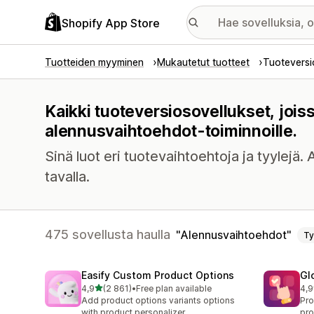
Shopify App Store
Tuotteiden myyminen
Mukautetut tuotteet
Tuoteversi
Kaikki tuoteversiosovellukset, joi
alennusvaihtoehdot-toiminnoille.
Sinä luot eri tuotevaihtoehtoja ja tyylejä.
tavalla.
475 sovellusta haulla
Alennusvaihtoehdot
Ty
Easify Custom Product Options
Gl
/ 5 tähteä
4,9
(2 861)
•
Free plan available
4,9
2861 arvostelua yhteensä
472
Add product options variants options
Pro
with product personalizer
pro