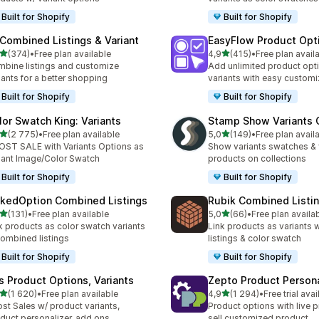
Built for Shopify
Built for Shopify
 Combined Listings & Variant
EasyFlow Product Opt
/ 5 tähteä
/ 5 tähteä
(374)
•
Free plan available
4,9
(415)
•
Free plan avail
 arvostelua yhteensä
415 arvostelua yhteensä
bine listings and customize
Add unlimited product opt
iants for a better shopping
variants with easy customi
Built for Shopify
Built for Shopify
lor Swatch King: Variants
Stamp Show Variants C
/ 5 tähteä
/ 5 tähteä
(2 775)
•
Free plan available
5,0
(149)
•
Free plan avail
5 arvostelua yhteensä
149 arvostelua yhteensä
ST SALE with Variants Options as
Show variants swatches & 
iant Image/Color Swatch
products on collections
Built for Shopify
Built for Shopify
nkedOption Combined Listings
Rubik Combined Listi
/ 5 tähteä
/ 5 tähteä
(131)
•
Free plan available
5,0
(66)
•
Free plan availa
 arvostelua yhteensä
66 arvostelua yhteensä
k products as color swatch variants
Link products as variants
combined listings
listings & color swatch
Built for Shopify
Built for Shopify
is Product Options, Variants
Zepto Product Persona
/ 5 tähteä
/ 5 tähteä
(1 620)
•
Free plan available
4,9
(1 294)
•
Free trial avai
0 arvostelua yhteensä
1294 arvostelua yhteensä
st Sales w/ product variants,
Product options with live p
duct personalizer, add ons
sell customized product