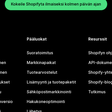
Kokeile Shopifyta ilmaiseksi kolmen päivän ajan
Pääluokat
Resurssit
Suoratoimitus
Shopifyn oh
nen
Markkinapaikat
API-dokume
inen
Tuotearvostelut
Shopify-yht
tukset
Lisämyynti ja tuotepaketit
Shopify-blog
u
Sähköpostimarkkinointi
Tutkimus
nversio
Hakukoneoptimointi
i
Lähetys