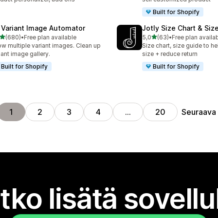
Built for Shopify
 Variant Image Automator
Jotly Size Chart & Siz
/ 5 tähteä
/ 5 tähteä
(680)
•
Free plan available
5,0
(63)
•
Free plan availa
 arvostelua yhteensä
63 arvostelua yhteensä
w multiple variant images. Clean up
Size chart, size guide to he
iant image gallery.
size + reduce return
Built for Shopify
Built for Shopify
Seuraava
1
2
3
4
…
20
tko lisätä sovell