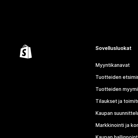
Sovellusluokat
Myyntikanavat
Tuotteiden etsimi
Tuotteiden myym
Tilaukset ja toimi
Kaupan suunnittel
Markkinointi ja ko
Kaupan hallinnoint