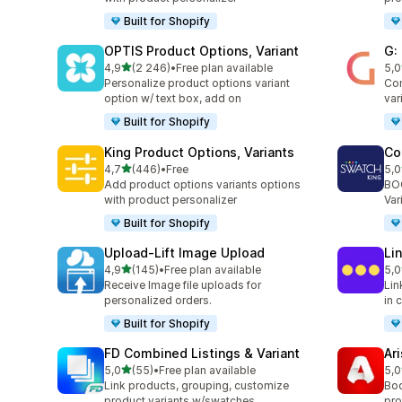
Built for Shopify
OPTIS Product Options, Variant
G:
/ 5 tähteä
4,9
(2 246)
•
Free plan available
5,0
2246 arvostelua yhteensä
374
Personalize product options variant
Com
option w/ text box, add on
var
Built for Shopify
King Product Options, Variants
Co
/ 5 tähteä
4,7
(446)
•
Free
5,0
446 arvostelua yhteensä
277
Add product options variants options
BOO
with product personalizer
Var
Built for Shopify
Upload‑Lift Image Upload
Li
/ 5 tähteä
4,9
(145)
•
Free plan available
5,0
145 arvostelua yhteensä
131
Receive Image file uploads for
Lin
personalized orders.
in 
Built for Shopify
FD Combined Listings & Variant
Ar
/ 5 tähteä
5,0
(55)
•
Free plan available
5,0
55 arvostelua yhteensä
162
Link products, grouping, customize
Boo
product variants w/swatches
pro