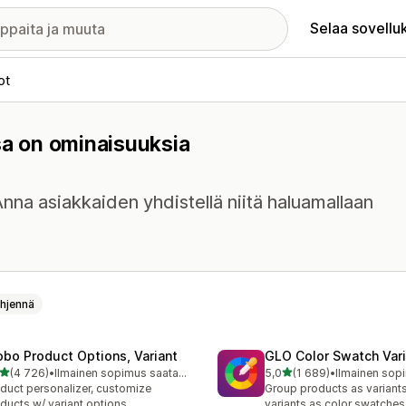
Selaa sovellu
ot
ssa on ominaisuuksia
 Anna asiakkaiden yhdistellä niitä haluamallaan
hjennä
obo Product Options, Variant
GLO Color Swatch Var
/ 5 tähteä
/ 5 tähteä
(4 726)
•
Ilmainen sopimus saatavilla
5,0
(1 689)
•
6 arvostelua yhteensä
1689 arvostelua yhteensä
duct personalizer, customize
Group products as variant
ducts w/ variant options
variants as color swatches