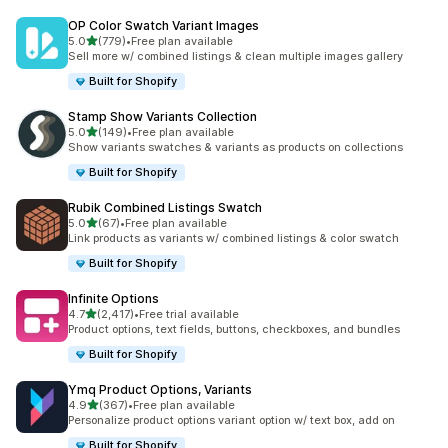
OP Color Swatch Variant Images
별 5개 중
5.0
(779)
•
Free plan available
총 리뷰 779개
Sell more w/ combined listings & clean multiple images gallery
Built for Shopify
Stamp Show Variants Collection
별 5개 중
5.0
(149)
•
Free plan available
총 리뷰 149개
Show variants swatches & variants as products on collections
Built for Shopify
Rubik Combined Listings Swatch
별 5개 중
5.0
(67)
•
Free plan available
총 리뷰 67개
Link products as variants w/ combined listings & color swatch
Built for Shopify
Infinite Options
별 5개 중
4.7
(2,417)
•
Free trial available
총 리뷰 2417개
Product options, text fields, buttons, checkboxes, and bundles
Built for Shopify
Ymq Product Options, Variants
별 5개 중
4.9
(367)
•
Free plan available
총 리뷰 367개
Personalize product options variant option w/ text box, add on
Built for Shopify