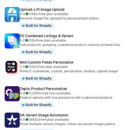
Upload‑Lift Image Upload
별 5개 중
4.9
(146)
•
Free plan available
총 리뷰 146개
Receive Image file uploads for personalized orders.
Built for Shopify
FD Combined Listings & Variant
별 5개 중
5.0
(55)
•
Free plan available
총 리뷰 55개
Link products, grouping, customize product variants w/swatches
Built for Shopify
Mini:Custom Fields Personalize
별 5개 중
5.0
(130)
•
Free plan available
총 리뷰 130개
Product customizer, custom, personalize, textbox, upload image
Built for Shopify
Zepto Product Personalizer
별 5개 중
4.9
(1,296)
•
Free trial available
총 리뷰 1296개
Product options with live preview to sell customized product
Built for Shopify
SA Variant Image Automator
별 5개 중
4.8
(683)
•
Free plan available
총 리뷰 683개
Show multiple variant images. Clean up variant image gallery.