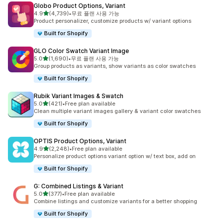
Globo Product Options, Variant
별 5개 중
4.9
(4,739)
•
무료 플랜 사용 가능
총 리뷰 4739개
Product personalizer, customize products w/ variant options
Built for Shopify
GLO Color Swatch Variant Image
별 5개 중
5.0
(1,690)
•
무료 플랜 사용 가능
총 리뷰 1690개
Group products as variants, show variants as color swatches
Built for Shopify
Rubik Variant Images & Swatch
별 5개 중
5.0
(421)
•
Free plan available
총 리뷰 421개
Clean multiple variant images gallery & variant color swatches
Built for Shopify
OPTIS Product Options, Variant
별 5개 중
4.9
(2,248)
•
Free plan available
총 리뷰 2248개
Personalize product options variant option w/ text box, add on
Built for Shopify
G: Combined Listings & Variant
별 5개 중
5.0
(377)
•
Free plan available
총 리뷰 377개
Combine listings and customize variants for a better shopping
Built for Shopify