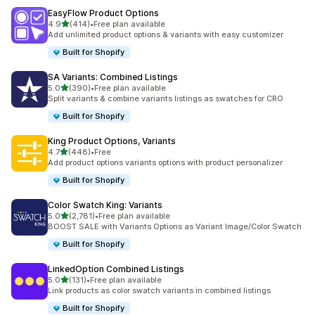
EasyFlow Product Options
별 5개 중
4.9
(414)
•
Free plan available
총 리뷰 414개
Add unlimited product options & variants with easy customizer
Built for Shopify
SA Variants: Combined Listings
별 5개 중
5.0
(390)
•
Free plan available
총 리뷰 390개
Split variants & combine variants listings as swatches for CRO
Built for Shopify
King Product Options, Variants
별 5개 중
4.7
(448)
•
Free
총 리뷰 448개
Add product options variants options with product personalizer
Built for Shopify
Color Swatch King: Variants
별 5개 중
5.0
(2,781)
•
Free plan available
총 리뷰 2781개
BOOST SALE with Variants Options as Variant Image/Color Swatch
Built for Shopify
LinkedOption Combined Listings
별 5개 중
5.0
(131)
•
Free plan available
총 리뷰 131개
Link products as color swatch variants in combined listings
Built for Shopify