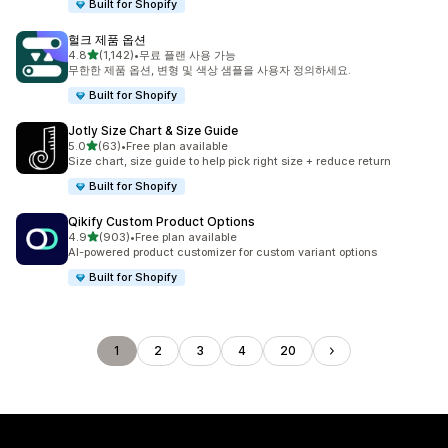
Built for Shopify
헐크 제품 옵션
별 5개 중
4.8
(1,142)
•
무료 플랜 사용 가능
총 리뷰 1142개
무한한 제품 옵션, 변형 및 색상 샘플을 사용자 정의하세요.
Built for Shopify
Jotly Size Chart & Size Guide
별 5개 중
5.0
(63)
•
Free plan available
총 리뷰 63개
Size chart, size guide to help pick right size + reduce return
Built for Shopify
Qikify Custom Product Options
별 5개 중
4.9
(903)
•
Free plan available
총 리뷰 903개
AI-powered product customizer for custom variant options
Built for Shopify
1
2
3
4
20