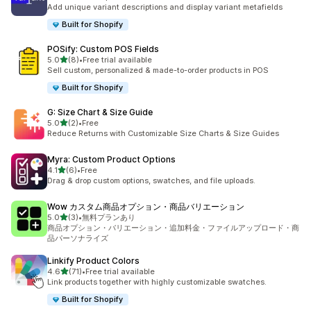
合計レビュー数：67件
Add unique variant descriptions and display variant metafields
Built for Shopify
POSify: Custom POS Fields
5つ星中
5.0
(8)
•
Free trial available
合計レビュー数：8件
Sell custom, personalized & made-to-order products in POS
Built for Shopify
G: Size Chart & Size Guide
5つ星中
5.0
(2)
•
Free
合計レビュー数：2件
Reduce Returns with Customizable Size Charts & Size Guides
Myra: Custom Product Options
5つ星中
4.1
(6)
•
Free
合計レビュー数：6件
Drag & drop custom options, swatches, and file uploads.
Wow カスタム商品オプション・商品バリエーション
5つ星中
5.0
(3)
•
無料プランあり
合計レビュー数：3件
商品オプション・バリエーション・追加料金・ファイルアップロード・商
品パーソナライズ
Linkify Product Colors
5つ星中
4.6
(71)
•
Free trial available
合計レビュー数：71件
Link products together with highly customizable swatches.
Built for Shopify