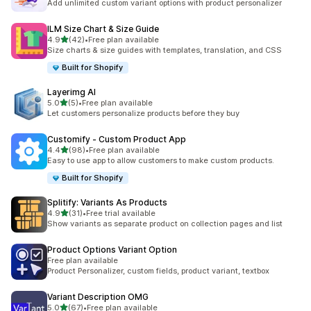
Add unlimited custom variant options with product personalizer
ILM Size Chart & Size Guide
5つ星中
4.9
(42)
•
Free plan available
合計レビュー数：42件
Size charts & size guides with templates, translation, and CSS
Built for Shopify
Layerimg AI
5つ星中
5.0
(5)
•
Free plan available
合計レビュー数：5件
Let customers personalize products before they buy
Customify ‑ Custom Product App
5つ星中
4.4
(98)
•
Free plan available
合計レビュー数：98件
Easy to use app to allow customers to make custom products.
Built for Shopify
Splitify: Variants As Products
5つ星中
4.9
(31)
•
Free trial available
合計レビュー数：31件
Show variants as separate product on collection pages and list
Product Options Variant Option
Free plan available
Product Personalizer, custom fields, product variant, textbox
Variant Description OMG
5つ星中
5.0
(67)
•
Free plan available