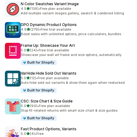
N Color Swatches Variant Image
5つ星中
4.5
(136)
•
Free plan available
合計レビュー数：136件
Add multiple variant images gallery, swatch & combined listing
DPO Dynamic Product Options
5つ星中
4.9
(279)
•
Free trial available
合計レビュー数：279件
Boost sales with unlimited options, price calculators, bundles
Frame Up: Showcase Your Art
5つ星中
5.0
(24)
•
Free trial available
合計レビュー数：24件
Showcase your wall art frame and size options, automatically.
Built for Shopify
VarHide Hide Sold Out Variants
5つ星中
5.0
(12)
•
Free plan available
合計レビュー数：12件
Auto hide sold out variants & show them again when restocked
Built for Shopify
CSC: Size Chart & Size Guide
5つ星中
5.0
(94)
•
Free plan available
合計レビュー数：94件
Stop fit-related returns with smart size chart & size guides.
Built for Shopify
Fast Product Options, Variants
5つ星中
5.0
(4)
•
Free
合計レビュー数：4件