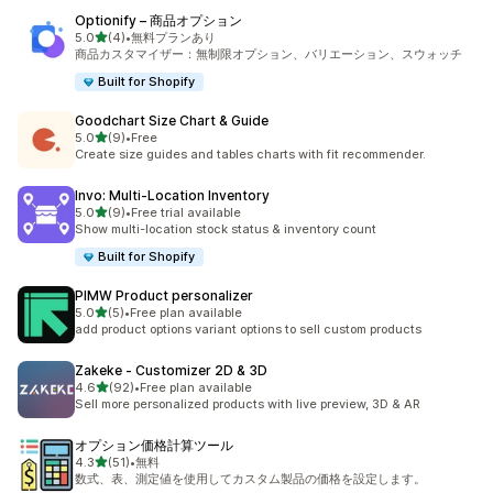
Optionify – 商品オプション
5つ星中
5.0
(4)
•
無料プランあり
合計レビュー数：4件
商品カスタマイザー：無制限オプション、バリエーション、スウォッチ
Built for Shopify
Goodchart Size Chart & Guide
5つ星中
5.0
(9)
•
Free
合計レビュー数：9件
Create size guides and tables charts with fit recommender.
Invo: Multi‑Location Inventory
5つ星中
5.0
(9)
•
Free trial available
合計レビュー数：9件
Show multi-location stock status & inventory count
Built for Shopify
PIMW Product personalizer
5つ星中
5.0
(5)
•
Free plan available
合計レビュー数：5件
add product options variant options to sell custom products
Zakeke ‑ Customizer 2D & 3D
5つ星中
4.6
(92)
•
Free plan available
合計レビュー数：92件
Sell more personalized products with live preview, 3D & AR
オプション価格計算ツール
5つ星中
4.3
(51)
•
無料
合計レビュー数：51件
数式、表、測定値を使用してカスタム製品の価格を設定します。