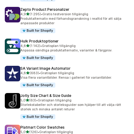
Zepto Product Personalizer
av 5 stjärnor
4,9
(1 295)
•
Gratis testversion tillgänglig
1295 recensioner totalt
Produktalternativ med förhandsgranskning i realtid för att sälja
anpassade produkter
Built for Shopify
Hulk Produktoptioner
av 5 stjärnor
4,8
(1 142)
•
Gratisplan tillgänglig
1142 recensioner totalt
Anpassa oändliga produktalternativ, varianter & färgprov.
Built for Shopify
SA Variant Image Automator
av 5 stjärnor
4,8
(683)
•
Gratisplan tillgänglig
683 recensioner totalt
Visa flera variantbilder. Rensa i galleriet för variantbilder.
Built for Shopify
Jotly Size Chart & Size Guide
av 5 stjärnor
5,0
(63)
•
Gratisplan tillgänglig
63 recensioner totalt
Storlekstabeller och storleksguider som hjälper till att välja rätt
storlek och minska antalet returer
Built for Shopify
Platmart Color Swatches
av 5 stjärnor
5,0
(126)
•
Gratisplan tillgänglig
126 recensioner totalt