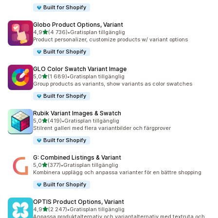
Built for Shopify
Globo Product Options, Variant
av 5 stjärnor
4,9
(4 736)
•
Gratisplan tillgänglig
4736 recensioner totalt
Product personalizer, customize products w/ variant options
Built for Shopify
GLO Color Swatch Variant Image
av 5 stjärnor
5,0
(1 689)
•
Gratisplan tillgänglig
1689 recensioner totalt
Group products as variants, show variants as color swatches
Built for Shopify
Rubik Variant Images & Swatch
av 5 stjärnor
5,0
(419)
•
Gratisplan tillgänglig
419 recensioner totalt
Stilrent galleri med flera variantbilder och färgprover
Built for Shopify
G: Combined Listings & Variant
av 5 stjärnor
5,0
(377)
•
Gratisplan tillgänglig
377 recensioner totalt
Kombinera upplägg och anpassa varianter för en bättre shopping
Built for Shopify
OPTIS Product Options, Variant
av 5 stjärnor
4,9
(2 247)
•
Gratisplan tillgänglig
2247 recensioner totalt
Anpassa produktalternativ och variantalternativ med textruta och