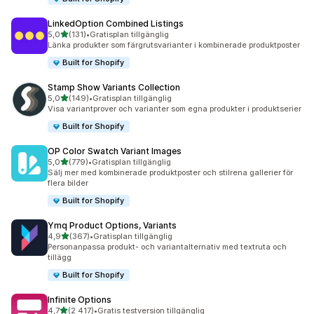
LinkedOption Combined Listings
av 5 stjärnor
5,0
(131)
•
Gratisplan tillgänglig
131 recensioner totalt
Länka produkter som färgrutsvarianter i kombinerade produktposter
Built for Shopify
Stamp Show Variants Collection
av 5 stjärnor
5,0
(149)
•
Gratisplan tillgänglig
149 recensioner totalt
Visa variantprover och varianter som egna produkter i produktserier
Built for Shopify
OP Color Swatch Variant Images
av 5 stjärnor
5,0
(779)
•
Gratisplan tillgänglig
779 recensioner totalt
Sälj mer med kombinerade produktposter och stilrena gallerier för
flera bilder
Built for Shopify
Ymq Product Options, Variants
av 5 stjärnor
4,9
(367)
•
Gratisplan tillgänglig
367 recensioner totalt
Personanpassa produkt- och variantalternativ med textruta och
tillägg
Built for Shopify
Infinite Options
av 5 stjärnor
4,7
(2 417)
•
Gratis testversion tillgänglig