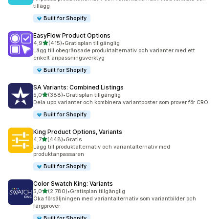
tillägg
Built for Shopify
EasyFlow Product Options
av 5 stjärnor
4,9
(415)
•
Gratisplan tillgänglig
415 recensioner totalt
Lägg till obegränsade produktalternativ och varianter med ett
enkelt anpassningsverktyg
Built for Shopify
SA Variants: Combined Listings
av 5 stjärnor
5,0
(388)
•
Gratisplan tillgänglig
388 recensioner totalt
Dela upp varianter och kombinera variantposter som prover för CRO
Built for Shopify
King Product Options, Variants
av 5 stjärnor
4,7
(448)
•
Gratis
448 recensioner totalt
Lägg till produktalternativ och variantalternativ med
produktanpassaren
Built for Shopify
Color Swatch King: Variants
av 5 stjärnor
5,0
(2 780)
•
Gratisplan tillgänglig
2780 recensioner totalt
Öka försäljningen med variantalternativ som variantbilder och
färgprover
Built for Shopify