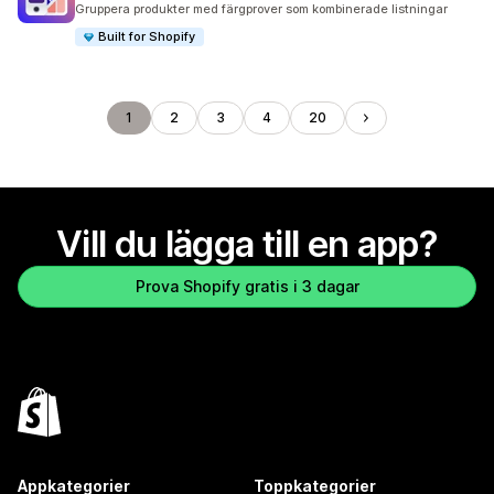
Gruppera produkter med färgprover som kombinerade listningar
Built for Shopify
1
2
3
4
20
Vill du lägga till en app?
Prova Shopify gratis i 3 dagar
Appkategorier
Toppkategorier