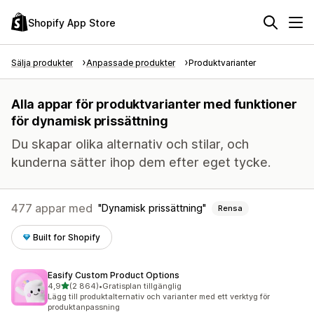
Shopify App Store
Sälja produkter
Anpassade produkter
Produktvarianter
Alla appar för produktvarianter med funktioner
för dynamisk prissättning
Du skapar olika alternativ och stilar, och
kunderna sätter ihop dem efter eget tycke.
477 appar med
Dynamisk prissättning
Rensa
Built for Shopify
Easify Custom Product Options
av 5 stjärnor
4,9
(2 864)
•
Gratisplan tillgänglig
2864 recensioner totalt
Lägg till produktalternativ och varianter med ett verktyg för
produktanpassning