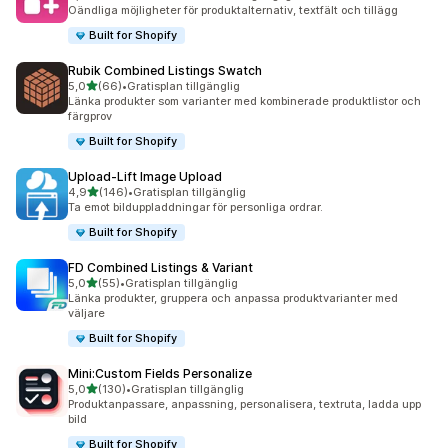
2417 recensioner totalt
Oändliga möjligheter för produktalternativ, textfält och tillägg
Built for Shopify
Rubik Combined Listings Swatch
av 5 stjärnor
5,0
(66)
•
Gratisplan tillgänglig
66 recensioner totalt
Länka produkter som varianter med kombinerade produktlistor och
färgprov
Built for Shopify
Upload‑Lift Image Upload
av 5 stjärnor
4,9
(146)
•
Gratisplan tillgänglig
146 recensioner totalt
Ta emot bilduppladdningar för personliga ordrar.
Built for Shopify
FD Combined Listings & Variant
av 5 stjärnor
5,0
(55)
•
Gratisplan tillgänglig
55 recensioner totalt
Länka produkter, gruppera och anpassa produktvarianter med
väljare
Built for Shopify
Mini:Custom Fields Personalize
av 5 stjärnor
5,0
(130)
•
Gratisplan tillgänglig
130 recensioner totalt
Produktanpassare, anpassning, personalisera, textruta, ladda upp
bild
Built for Shopify