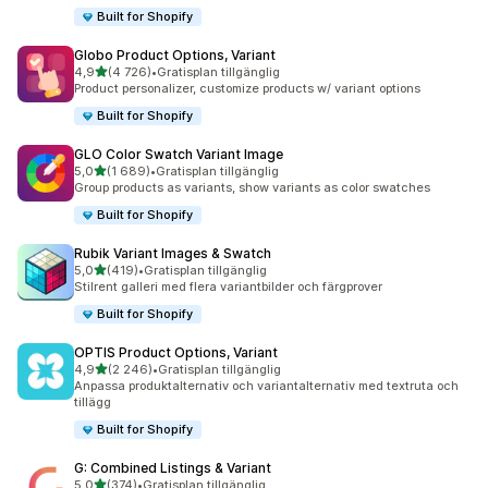
Built for Shopify
Globo Product Options, Variant
av 5 stjärnor
4,9
(4 726)
•
Gratisplan tillgänglig
4726 recensioner totalt
Product personalizer, customize products w/ variant options
Built for Shopify
GLO Color Swatch Variant Image
av 5 stjärnor
5,0
(1 689)
•
Gratisplan tillgänglig
1689 recensioner totalt
Group products as variants, show variants as color swatches
Built for Shopify
Rubik Variant Images & Swatch
av 5 stjärnor
5,0
(419)
•
Gratisplan tillgänglig
419 recensioner totalt
Stilrent galleri med flera variantbilder och färgprover
Built for Shopify
OPTIS Product Options, Variant
av 5 stjärnor
4,9
(2 246)
•
Gratisplan tillgänglig
2246 recensioner totalt
Anpassa produktalternativ och variantalternativ med textruta och
tillägg
Built for Shopify
G: Combined Listings & Variant
av 5 stjärnor
5,0
(374)
•
Gratisplan tillgänglig