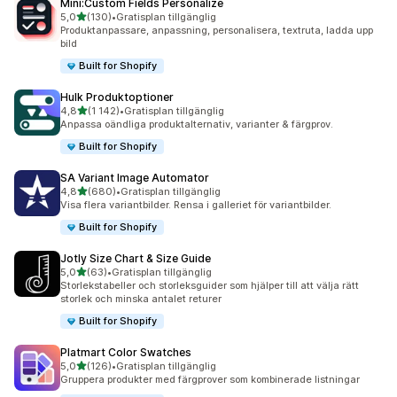
Mini:Custom Fields Personalize
av 5 stjärnor
5,0
(130)
•
Gratisplan tillgänglig
130 recensioner totalt
Produktanpassare, anpassning, personalisera, textruta, ladda upp
bild
Built for Shopify
Hulk Produktoptioner
av 5 stjärnor
4,8
(1 142)
•
Gratisplan tillgänglig
1142 recensioner totalt
Anpassa oändliga produktalternativ, varianter & färgprov.
Built for Shopify
SA Variant Image Automator
av 5 stjärnor
4,8
(680)
•
Gratisplan tillgänglig
680 recensioner totalt
Visa flera variantbilder. Rensa i galleriet för variantbilder.
Built for Shopify
Jotly Size Chart & Size Guide
av 5 stjärnor
5,0
(63)
•
Gratisplan tillgänglig
63 recensioner totalt
Storlekstabeller och storleksguider som hjälper till att välja rätt
storlek och minska antalet returer
Built for Shopify
Platmart Color Swatches
av 5 stjärnor
5,0
(126)
•
Gratisplan tillgänglig
126 recensioner totalt
Gruppera produkter med färgprover som kombinerade listningar