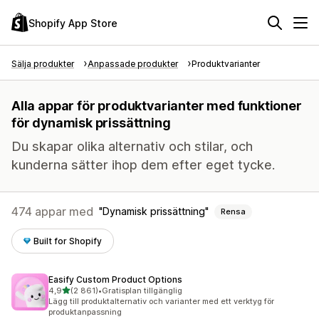
Shopify App Store
Sälja produkter
Anpassade produkter
Produktvarianter
Alla appar för produktvarianter med funktioner
för dynamisk prissättning
Du skapar olika alternativ och stilar, och
kunderna sätter ihop dem efter eget tycke.
474 appar med
Dynamisk prissättning
Rensa
Built for Shopify
Easify Custom Product Options
av 5 stjärnor
4,9
(2 861)
•
Gratisplan tillgänglig
2861 recensioner totalt
Lägg till produktalternativ och varianter med ett verktyg för
produktanpassning