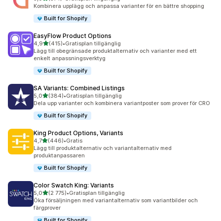
374 recensioner totalt
Kombinera upplägg och anpassa varianter för en bättre shopping
Built for Shopify
EasyFlow Product Options
av 5 stjärnor
4,9
(415)
•
Gratisplan tillgänglig
415 recensioner totalt
Lägg till obegränsade produktalternativ och varianter med ett
enkelt anpassningsverktyg
Built for Shopify
SA Variants: Combined Listings
av 5 stjärnor
5,0
(384)
•
Gratisplan tillgänglig
384 recensioner totalt
Dela upp varianter och kombinera variantposter som prover för CRO
Built for Shopify
King Product Options, Variants
av 5 stjärnor
4,7
(446)
•
Gratis
446 recensioner totalt
Lägg till produktalternativ och variantalternativ med
produktanpassaren
Built for Shopify
Color Swatch King: Variants
av 5 stjärnor
5,0
(2 775)
•
Gratisplan tillgänglig
2775 recensioner totalt
Öka försäljningen med variantalternativ som variantbilder och
färgprover
Built for Shopify