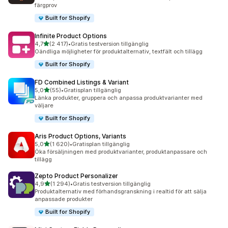
färgprov
Built for Shopify
Infinite Product Options
av 5 stjärnor
4,7
(2 417)
•
Gratis testversion tillgänglig
2417 recensioner totalt
Oändliga möjligheter för produktalternativ, textfält och tillägg
Built for Shopify
FD Combined Listings & Variant
av 5 stjärnor
5,0
(55)
•
Gratisplan tillgänglig
55 recensioner totalt
Länka produkter, gruppera och anpassa produktvarianter med
väljare
Built for Shopify
Aris Product Options, Variants
av 5 stjärnor
5,0
(1 620)
•
Gratisplan tillgänglig
1620 recensioner totalt
Öka försäljningen med produktvarianter, produktanpassare och
tillägg
Zepto Product Personalizer
av 5 stjärnor
4,9
(1 294)
•
Gratis testversion tillgänglig
1294 recensioner totalt
Produktalternativ med förhandsgranskning i realtid för att sälja
anpassade produkter
Built for Shopify