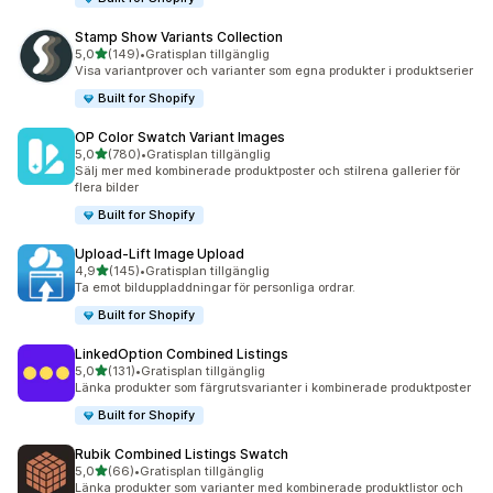
Stamp Show Variants Collection
av 5 stjärnor
5,0
(149)
•
Gratisplan tillgänglig
149 recensioner totalt
Visa variantprover och varianter som egna produkter i produktserier
Built for Shopify
OP Color Swatch Variant Images
av 5 stjärnor
5,0
(780)
•
Gratisplan tillgänglig
780 recensioner totalt
Sälj mer med kombinerade produktposter och stilrena gallerier för
flera bilder
Built for Shopify
Upload‑Lift Image Upload
av 5 stjärnor
4,9
(145)
•
Gratisplan tillgänglig
145 recensioner totalt
Ta emot bilduppladdningar för personliga ordrar.
Built for Shopify
LinkedOption Combined Listings
av 5 stjärnor
5,0
(131)
•
Gratisplan tillgänglig
131 recensioner totalt
Länka produkter som färgrutsvarianter i kombinerade produktposter
Built for Shopify
Rubik Combined Listings Swatch
av 5 stjärnor
5,0
(66)
•
Gratisplan tillgänglig
66 recensioner totalt
Länka produkter som varianter med kombinerade produktlistor och