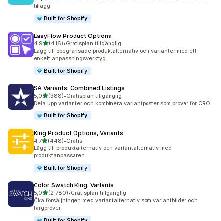
tillägg
Built for Shopify
EasyFlow Product Options
av 5 stjärnor
4,9
(416)
•
Gratisplan tillgänglig
416 recensioner totalt
Lägg till obegränsade produktalternativ och varianter med ett
enkelt anpassningsverktyg
Built for Shopify
SA Variants: Combined Listings
av 5 stjärnor
5,0
(388)
•
Gratisplan tillgänglig
388 recensioner totalt
Dela upp varianter och kombinera variantposter som prover för CRO
Built for Shopify
King Product Options, Variants
av 5 stjärnor
4,7
(448)
•
Gratis
448 recensioner totalt
Lägg till produktalternativ och variantalternativ med
produktanpassaren
Built for Shopify
Color Swatch King: Variants
av 5 stjärnor
5,0
(2 780)
•
Gratisplan tillgänglig
2780 recensioner totalt
Öka försäljningen med variantalternativ som variantbilder och
färgprover
Built for Shopify