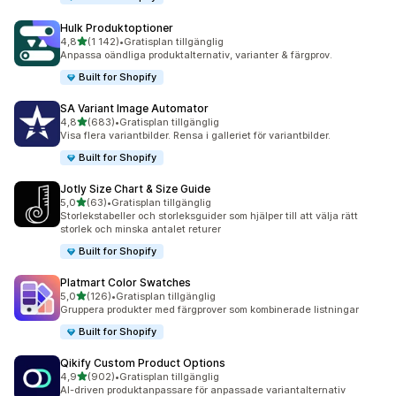
Hulk Produktoptioner
av 5 stjärnor
4,8
(1 142)
•
Gratisplan tillgänglig
1142 recensioner totalt
Anpassa oändliga produktalternativ, varianter & färgprov.
Built for Shopify
SA Variant Image Automator
av 5 stjärnor
4,8
(683)
•
Gratisplan tillgänglig
683 recensioner totalt
Visa flera variantbilder. Rensa i galleriet för variantbilder.
Built for Shopify
Jotly Size Chart & Size Guide
av 5 stjärnor
5,0
(63)
•
Gratisplan tillgänglig
63 recensioner totalt
Storlekstabeller och storleksguider som hjälper till att välja rätt
storlek och minska antalet returer
Built for Shopify
Platmart Color Swatches
av 5 stjärnor
5,0
(126)
•
Gratisplan tillgänglig
126 recensioner totalt
Gruppera produkter med färgprover som kombinerade listningar
Built for Shopify
Qikify Custom Product Options
av 5 stjärnor
4,9
(902)
•
Gratisplan tillgänglig
902 recensioner totalt
AI-driven produktanpassare för anpassade variantalternativ