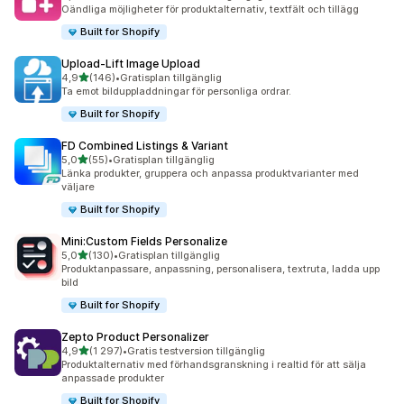
2417 recensioner totalt
Oändliga möjligheter för produktalternativ, textfält och tillägg
Built for Shopify
Upload‑Lift Image Upload
av 5 stjärnor
4,9
(146)
•
Gratisplan tillgänglig
146 recensioner totalt
Ta emot bilduppladdningar för personliga ordrar.
Built for Shopify
FD Combined Listings & Variant
av 5 stjärnor
5,0
(55)
•
Gratisplan tillgänglig
55 recensioner totalt
Länka produkter, gruppera och anpassa produktvarianter med
väljare
Built for Shopify
Mini:Custom Fields Personalize
av 5 stjärnor
5,0
(130)
•
Gratisplan tillgänglig
130 recensioner totalt
Produktanpassare, anpassning, personalisera, textruta, ladda upp
bild
Built for Shopify
Zepto Product Personalizer
av 5 stjärnor
4,9
(1 297)
•
Gratis testversion tillgänglig
1297 recensioner totalt
Produktalternativ med förhandsgranskning i realtid för att sälja
anpassade produkter
Built for Shopify