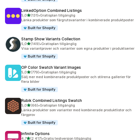
LinkedOption Combined Listings
av 5 stjärnor
5,0
(131)
•
Gratisplan tillgänglig
131 recensioner totalt
Länka produkter som färgrutsvarianter i kombinerade produktposter
Built for Shopify
Stamp Show Variants Collection
av 5 stjärnor
5,0
(149)
•
Gratisplan tillgänglig
149 recensioner totalt
Visa variantprover och varianter som egna produkter i produktserier
Built for Shopify
OP Color Swatch Variant Images
av 5 stjärnor
5,0
(779)
•
Gratisplan tillgänglig
779 recensioner totalt
Sälj mer med kombinerade produktposter och stilrena gallerier för
flera bilder
Built for Shopify
Rubik Combined Listings Swatch
av 5 stjärnor
5,0
(66)
•
Gratisplan tillgänglig
66 recensioner totalt
Länka produkter som varianter med kombinerade produktlistor och
färgprov
Built for Shopify
Infinite Options
av 5 stjärnor
4,7
(2 417)
•
Gratis testversion tillgänglig