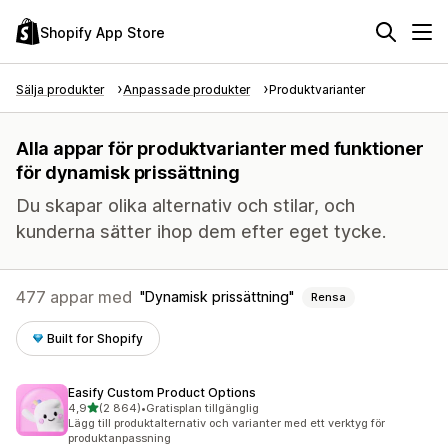
Shopify App Store
Sälja produkter
Anpassade produkter
Produktvarianter
Alla appar för produktvarianter med funktioner
för dynamisk prissättning
Du skapar olika alternativ och stilar, och
kunderna sätter ihop dem efter eget tycke.
477 appar med
Dynamisk prissättning
Rensa
Built for Shopify
Easify Custom Product Options
av 5 stjärnor
4,9
(2 864)
•
Gratisplan tillgänglig
2864 recensioner totalt
Lägg till produktalternativ och varianter med ett verktyg för
produktanpassning