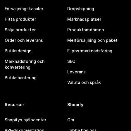
Försäljningskanaler
Dropshipping
Hitta produkter
Marknadsplatser
Sälja produkter
Produktomdömen
Order och leverans
Merförsäljning och paket
Butiksdesign
E-postmarknadsföring
Marknadsföring och
SEO
konvertering
Leverans
Butikshantering
Valuta och språk
Resurser
Shopify
Shopifys hjälpcenter
Om
API-dokumentation
Jobba hos oss