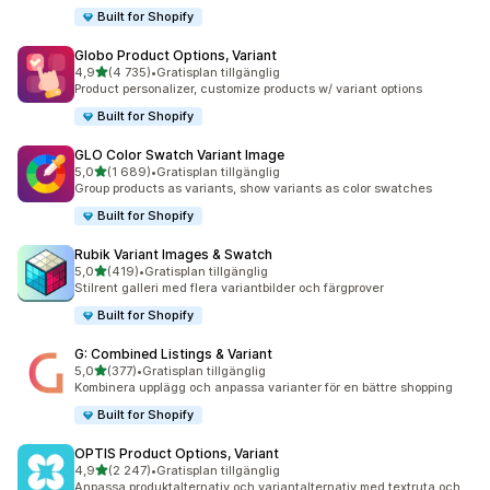
Built for Shopify
Globo Product Options, Variant
av 5 stjärnor
4,9
(4 735)
•
Gratisplan tillgänglig
4735 recensioner totalt
Product personalizer, customize products w/ variant options
Built for Shopify
GLO Color Swatch Variant Image
av 5 stjärnor
5,0
(1 689)
•
Gratisplan tillgänglig
1689 recensioner totalt
Group products as variants, show variants as color swatches
Built for Shopify
Rubik Variant Images & Swatch
av 5 stjärnor
5,0
(419)
•
Gratisplan tillgänglig
419 recensioner totalt
Stilrent galleri med flera variantbilder och färgprover
Built for Shopify
G: Combined Listings & Variant
av 5 stjärnor
5,0
(377)
•
Gratisplan tillgänglig
377 recensioner totalt
Kombinera upplägg och anpassa varianter för en bättre shopping
Built for Shopify
OPTIS Product Options, Variant
av 5 stjärnor
4,9
(2 247)
•
Gratisplan tillgänglig
2247 recensioner totalt
Anpassa produktalternativ och variantalternativ med textruta och