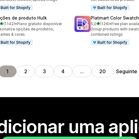
Built for Shopify
Built for Shopify
ções de produto Hulk
Platmart Color Swatc
de 5 estrelas
de 5 estrelas
(1.142)
•
Plano gratuito disponível
5,0
(126)
•
Free plan avail
2 total de avaliações
126 total de avaliações
sonalize opções de produtos,
Group products with swat
iantes & cores.
combined listings
Built for Shopify
Built for Shopify
Seguinte
1
2
3
4
…
20
dicionar uma apl