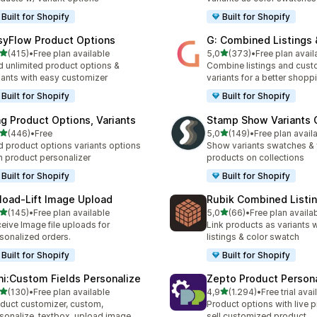
Built for Shopify
Built for Shopify
syFlow Product Options
G: Combined Listings 
de 5 estrelas
de 5 estrelas
(415)
•
Free plan available
5,0
(373)
•
Free plan avail
 total de avaliações
373 total de avaliações
 unlimited product options &
Combine listings and cust
iants with easy customizer
variants for a better shopp
Built for Shopify
Built for Shopify
ng Product Options, Variants
Stamp Show Variants C
de 5 estrelas
de 5 estrelas
(446)
•
Free
5,0
(149)
•
Free plan avail
 total de avaliações
149 total de avaliações
 product options variants options
Show variants swatches & 
h product personalizer
products on collections
Built for Shopify
Built for Shopify
load‑Lift Image Upload
Rubik Combined Listi
de 5 estrelas
de 5 estrelas
(145)
•
Free plan available
5,0
(66)
•
Free plan availa
 total de avaliações
66 total de avaliações
eive Image file uploads for
Link products as variants
sonalized orders.
listings & color swatch
Built for Shopify
Built for Shopify
ni:Custom Fields Personalize
Zepto Product Persona
de 5 estrelas
de 5 estrelas
(130)
•
Free plan available
4,9
(1.294)
•
Free trial avai
 total de avaliações
1294 total de avaliações
duct customizer, custom,
Product options with live p
sonalize, textbox, upload image
sell customized product