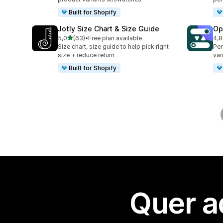
Built for Shopify
Jotly Size Chart & Size Guide
Op
de 5 estrelas
5,0
(63)
•
Free plan available
4,8
63 total de avaliações
114
Size chart, size guide to help pick right
Per
size + reduce return
var
Built for Shopify
Quer a