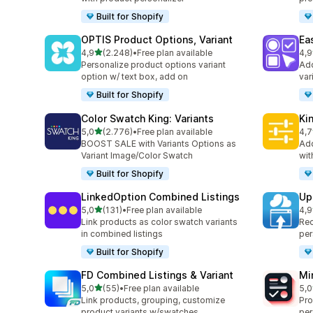
Built for Shopify
OPTIS Product Options, Variant
Ea
de 5 estrelas
4,9
(2.248)
•
Free plan available
4,9
2248 total de avaliações
415
Personalize product options variant
Add
option w/ text box, add on
var
Built for Shopify
Color Swatch King: Variants
Ki
de 5 estrelas
5,0
(2.776)
•
Free plan available
4,7
2776 total de avaliações
446
BOOST SALE with Variants Options as
Add
Variant Image/Color Swatch
wit
Built for Shopify
LinkedOption Combined Listings
Up
de 5 estrelas
5,0
(131)
•
Free plan available
4,9
131 total de avaliações
145
Link products as color swatch variants
Rec
in combined listings
per
Built for Shopify
FD Combined Listings & Variant
Mi
de 5 estrelas
5,0
(55)
•
Free plan available
5,0
55 total de avaliações
130
Link products, grouping, customize
Pro
product variants w/swatches
per