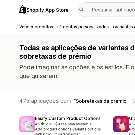
Shopify App Store
Vender produtos
Produtos personalizados
Variantes
Todas as aplicações de variantes 
sobretaxas de prémio
Pode imaginar as opções e os estilos. E 
que quiserem.
475 aplicações com
Sobretaxas de prémio
Easify Custom Product Options
Gl
de 5 estrelas
4,9
(2.857)
•
Free plan available
4,9
2857 total de avaliações
472
Add product options variants options
Pro
with product personalizer
pro