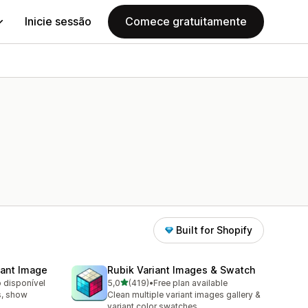
Inicie sessão
Comece gratuitamente
Built for Shopify
iant Image
Rubik Variant Images & Swatch
de 5 estrelas
o disponível
5,0
(419)
•
Free plan available
419 total de avaliações
s, show
Clean multiple variant images gallery &
variant color swatches