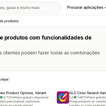
Procurar aplicações
 de produtos
de produtos com funcionalidades de
os clientes podem fazer todas as combinações
Limpar
obo Product Options, Variant
GLO Color Swatch Var
de 5 estrelas
de 5 estrelas
(4.725)
•
Plano gratuito disponível
5,0
(1.687)
•
Plano gratuit
5 total de avaliações
1687 total de avaliações
duct personalizer, customize
Group products as variant
ducts w/ variant options
variants as color swatches