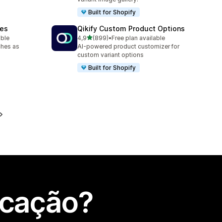
Built for Shopify
hes
Qikify Custom Product Options
de 5 estrelas
able
4,9
(899)
•
Free plan available
899 total de avaliações
ches as
AI-powered product customizer for
custom variant options
Built for Shopify
icação?