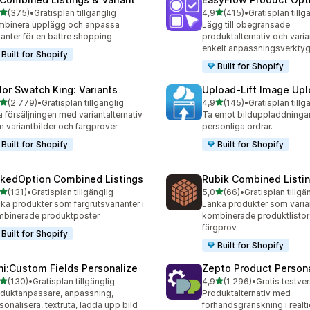
av 5 stjärnor
av 5 stjärnor
(375)
•
Gratisplan tillgänglig
4,9
(415)
•
Gratisplan tillg
 recensioner totalt
415 recensioner totalt
binera upplägg och anpassa
Lägg till obegränsade
ianter för en bättre shopping
produktalternativ och varia
enkelt anpassningsverkty
Built for Shopify
Built for Shopify
lor Swatch King: Variants
Upload‑Lift Image Up
av 5 stjärnor
av 5 stjärnor
(2 779)
•
Gratisplan tillgänglig
4,9
(145)
•
Gratisplan tillg
9 recensioner totalt
145 recensioner totalt
 försäljningen med variantalternativ
Ta emot bilduppladdningar
 variantbilder och färgprover
personliga ordrar.
Built for Shopify
Built for Shopify
nkedOption Combined Listings
Rubik Combined Listi
av 5 stjärnor
av 5 stjärnor
(131)
•
Gratisplan tillgänglig
5,0
(66)
•
Gratisplan tillgä
 recensioner totalt
66 recensioner totalt
ka produkter som färgrutsvarianter i
Länka produkter som vari
binerade produktposter
kombinerade produktlistor
färgprov
Built for Shopify
Built for Shopify
ni:Custom Fields Personalize
Zepto Product Persona
av 5 stjärnor
av 5 stjärnor
(130)
•
Gratisplan tillgänglig
4,9
(1 296)
•
 recensioner totalt
1296 recensioner totalt
duktanpassare, anpassning,
Produktalternativ med
sonalisera, textruta, ladda upp bild
förhandsgranskning i realtid