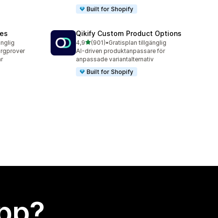
Built for Shopify
hes
Qikify Custom Product Options
av 5 stjärnor
änglig
4,9
(901)
•
Gratisplan tillgänglig
901 recensioner totalt
ärgprover
AI-driven produktanpassare för
r
anpassade variantalternativ
Built for Shopify
app?