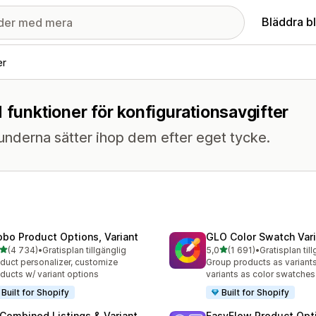
Bläddra b
er
 funktioner för konfigurationsavgifter
 kunderna sätter ihop dem efter eget tycke.
obo Product Options, Variant
GLO Color Swatch Var
av 5 stjärnor
av 5 stjärnor
(4 734)
•
Gratisplan tillgänglig
5,0
(1 691)
•
Gratisplan til
4 recensioner totalt
1691 recensioner totalt
duct personalizer, customize
Group products as variant
ducts w/ variant options
variants as color swatches
Built for Shopify
Built for Shopify
 Combined Listings & Variant
EasyFlow Product Opt