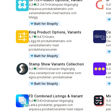
av 5 stjärnor
4,9
(2 247)
•
Gratisplan tillgänglig
5,0
2247 recensioner totalt
375
Anpassa produktalternativ och
Kom
variantalternativ med textruta och
var
tillägg
Built for Shopify
King Product Options, Variants
Co
av 5 stjärnor
4,7
(447)
•
Gratis
5,0
447 recensioner totalt
277
Lägg till produktalternativ och
Öka
variantalternativ med
som
produktanpassaren
Built for Shopify
Stamp Show Variants Collection
Li
av 5 stjärnor
5,0
(149)
•
Gratisplan tillgänglig
5,0
149 recensioner totalt
131
Visa variantprover och varianter som
Län
egna produkter i produktserier
kom
Built for Shopify
FD Combined Listings & Variant
Mi
av 5 stjärnor
5,0
(54)
•
Gratisplan tillgänglig
5,0
54 recensioner totalt
130
Länka produkter, gruppera och
Pro
anpassa produktvarianter med väljare
per