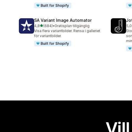
Built for Shopify
SA Variant Image Automator
Jo
av 5 stjärnor
4,8
(684)
•
Gratisplan tillgänglig
5,0
684 recensioner totalt
63 
Visa flera variantbilder. Rensa i galleriet
Sto
för variantbilder.
som
min
Built for Shopify
Vil