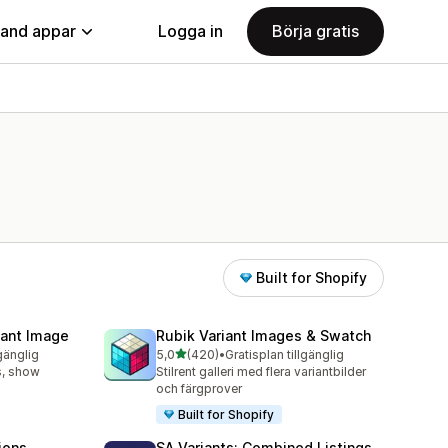
land appar
Logga in
Börja gratis
Built for Shopify
iant Image
Rubik Variant Images & Swatch
av 5 stjärnor
lgänglig
5,0
(420)
•
Gratisplan tillgänglig
420 recensioner totalt
s, show
Stilrent galleri med flera variantbilder
och färgprover
Built for Shopify
ions
SA Variants: Combined Listings