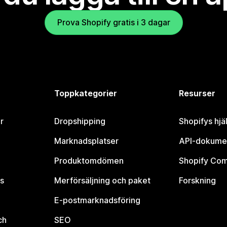
Prova Shopify gratis i 3 dagar
Toppkategorier
Resurser
r
Dropshipping
Shopifys hjä
Marknadsplatser
API-dokume
Produktomdömen
Shopify Co
s
Merförsäljning och paket
Forskning
E-postmarknadsföring
ch
SEO