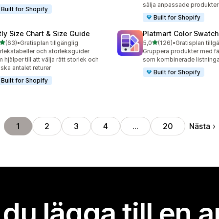
sälja anpassade produkter
Built for Shopify
Built for Shopify
tly Size Chart & Size Guide
Platmart Color Swatc
av 5 stjärnor
av 5 stjärnor
(63)
•
Gratisplan tillgänglig
5,0
(126)
•
Gratisplan tillg
recensioner totalt
126 recensioner totalt
rlekstabeller och storleksguider
Gruppera produkter med f
 hjälper till att välja rätt storlek och
som kombinerade listninga
ska antalet returer
Built for Shopify
Built for Shopify
Nästa
1
2
3
4
…
20
l du lägga till en 