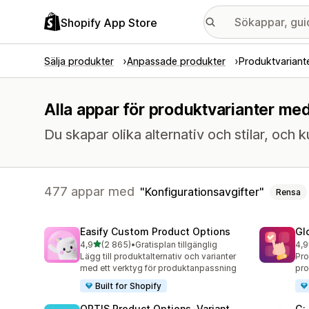
Shopify App Store
Sälja produkter
Anpassade produkter
Produktvariant
Alla appar för produktvarianter med
Du skapar olika alternativ och stilar, och
477 appar med
Konfigurationsavgifter
Rensa
Easify Custom Product Options
Gl
av 5 stjärnor
4,9
(2 865)
•
Gratisplan tillgänglig
4,9
2865 recensioner totalt
473
Lägg till produktalternativ och varianter
Pro
med ett verktyg för produktanpassning
pro
Built for Shopify
OPTIS Product Options, Variant
G: