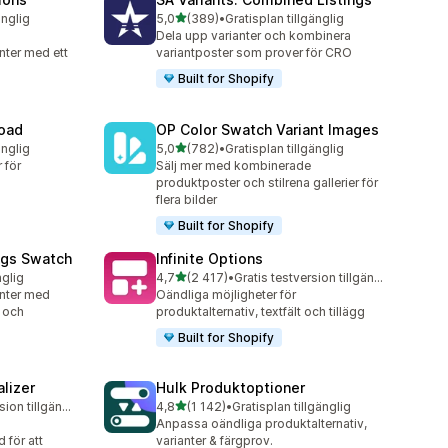
av 5 stjärnor
änglig
5,0
(389)
•
Gratisplan tillgänglig
389 recensioner totalt
Dela upp varianter och kombinera
nter med ett
variantposter som prover för CRO
g
Built for Shopify
load
OP Color Swatch Variant Images
av 5 stjärnor
änglig
5,0
(782)
•
Gratisplan tillgänglig
782 recensioner totalt
 för
Sälj mer med kombinerade
produktposter och stilrena gallerier för
flera bilder
Built for Shopify
ngs Swatch
Infinite Options
av 5 stjärnor
nglig
4,7
(2 417)
•
Gratis testversion tillgänglig
2417 recensioner totalt
anter med
Oändliga möjligheter för
 och
produktalternativ, textfält och tillägg
Built for Shopify
lizer
Hulk Produktoptioner
av 5 stjärnor
Gratis testversion tillgänglig
4,8
(1 142)
•
Gratisplan tillgänglig
1142 recensioner totalt
Anpassa oändliga produktalternativ,
 för att
varianter & färgprov.