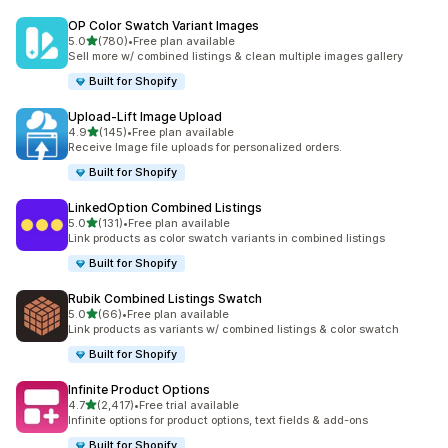
OP Color Swatch Variant Images
별 5개 중
5.0
(780)
•
Free plan available
총 리뷰 780개
Sell more w/ combined listings & clean multiple images gallery
Built for Shopify
Upload‑Lift Image Upload
별 5개 중
4.9
(145)
•
Free plan available
총 리뷰 145개
Receive Image file uploads for personalized orders.
Built for Shopify
LinkedOption Combined Listings
별 5개 중
5.0
(131)
•
Free plan available
총 리뷰 131개
Link products as color swatch variants in combined listings
Built for Shopify
Rubik Combined Listings Swatch
별 5개 중
5.0
(66)
•
Free plan available
총 리뷰 66개
Link products as variants w/ combined listings & color swatch
Built for Shopify
Infinite Product Options
별 5개 중
4.7
(2,417)
•
Free trial available
총 리뷰 2417개
Infinite options for product options, text fields & add-ons
Built for Shopify