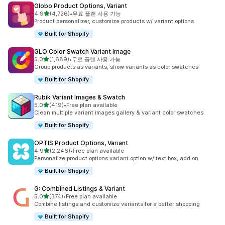
Globo Product Options, Variant
별 5개 중
4.9
(4,726)
•
무료 플랜 사용 가능
총 리뷰 4726개
Product personalizer, customize products w/ variant options
Built for Shopify
GLO Color Swatch Variant Image
별 5개 중
5.0
(1,689)
•
무료 플랜 사용 가능
총 리뷰 1689개
Group products as variants, show variants as color swatches
Built for Shopify
Rubik Variant Images & Swatch
별 5개 중
5.0
(419)
•
Free plan available
총 리뷰 419개
Clean multiple variant images gallery & variant color swatches
Built for Shopify
OPTIS Product Options, Variant
별 5개 중
4.9
(2,246)
•
Free plan available
총 리뷰 2246개
Personalize product options variant option w/ text box, add on
Built for Shopify
G: Combined Listings & Variant
별 5개 중
5.0
(374)
•
Free plan available
총 리뷰 374개
Combine listings and customize variants for a better shopping
Built for Shopify