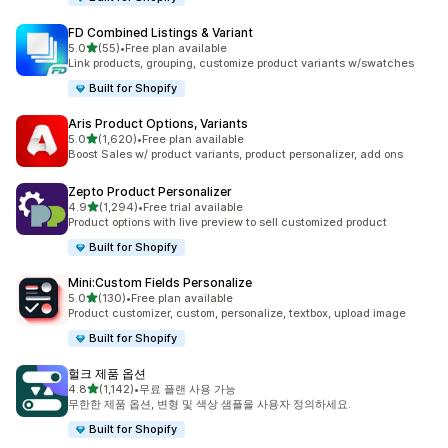
FD Combined Listings & Variant
별 5개 중
5.0
(55)
•
Free plan available
총 리뷰 55개
Link products, grouping, customize product variants w/swatches
Built for Shopify
Aris Product Options, Variants
별 5개 중
5.0
(1,620)
•
Free plan available
총 리뷰 1620개
Boost Sales w/ product variants, product personalizer, add ons
Zepto Product Personalizer
별 5개 중
4.9
(1,294)
•
Free trial available
총 리뷰 1294개
Product options with live preview to sell customized product
Built for Shopify
Mini:Custom Fields Personalize
별 5개 중
5.0
(130)
•
Free plan available
총 리뷰 130개
Product customizer, custom, personalize, textbox, upload image
Built for Shopify
헐크 제품 옵션
별 5개 중
4.8
(1,142)
•
무료 플랜 사용 가능
총 리뷰 1142개
무한한 제품 옵션, 변형 및 색상 샘플을 사용자 정의하세요.
Built for Shopify