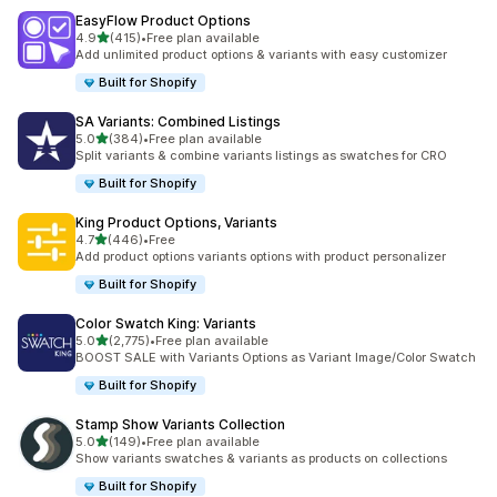
EasyFlow Product Options
별 5개 중
4.9
(415)
•
Free plan available
총 리뷰 415개
Add unlimited product options & variants with easy customizer
Built for Shopify
SA Variants: Combined Listings
별 5개 중
5.0
(384)
•
Free plan available
총 리뷰 384개
Split variants & combine variants listings as swatches for CRO
Built for Shopify
King Product Options, Variants
별 5개 중
4.7
(446)
•
Free
총 리뷰 446개
Add product options variants options with product personalizer
Built for Shopify
Color Swatch King: Variants
별 5개 중
5.0
(2,775)
•
Free plan available
총 리뷰 2775개
BOOST SALE with Variants Options as Variant Image/Color Swatch
Built for Shopify
Stamp Show Variants Collection
별 5개 중
5.0
(149)
•
Free plan available
총 리뷰 149개
Show variants swatches & variants as products on collections
Built for Shopify