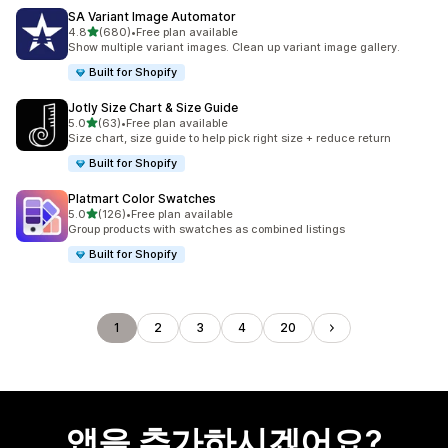
SA Variant Image Automator
별 5개 중
4.8
(680)
•
Free plan available
총 리뷰 680개
Show multiple variant images. Clean up variant image gallery.
Built for Shopify
Jotly Size Chart & Size Guide
별 5개 중
5.0
(63)
•
Free plan available
총 리뷰 63개
Size chart, size guide to help pick right size + reduce return
Built for Shopify
Platmart Color Swatches
별 5개 중
5.0
(126)
•
Free plan available
총 리뷰 126개
Group products with swatches as combined listings
Built for Shopify
1
2
3
4
20
앱을 추가하시겠어요?