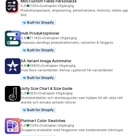
Mini:Custom Fields Personalize
av 5 stjärnor
5,0
(130)
•
Gratisplan tillgänglig
130 recensioner totalt
Produktanpassare, anpassning, personalisera, textruta, ladda upp
bild
Built for Shopify
Hulk Produktoptioner
av 5 stjärnor
4,8
(1 142)
•
Gratisplan tillgänglig
1142 recensioner totalt
Anpassa oändliga produktalternativ, varianter & färgprov.
Built for Shopify
SA Variant Image Automator
av 5 stjärnor
4,8
(680)
•
Gratisplan tillgänglig
680 recensioner totalt
Visa flera variantbilder. Rensa i galleriet för variantbilder.
Built for Shopify
Jotly Size Chart & Size Guide
av 5 stjärnor
5,0
(63)
•
Gratisplan tillgänglig
63 recensioner totalt
Storlekstabeller och storleksguider som hjälper till att välja rätt
storlek och minska antalet returer
Built for Shopify
Platmart Color Swatches
av 5 stjärnor
5,0
(126)
•
Gratisplan tillgänglig
126 recensioner totalt
Gruppera produkter med färgprover som kombinerade listningar