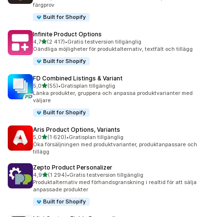
färgprov
Built for Shopify
Infinite Product Options
av 5 stjärnor
4,7
(2 417)
•
Gratis testversion tillgänglig
2417 recensioner totalt
Oändliga möjligheter för produktalternativ, textfält och tillägg
Built for Shopify
FD Combined Listings & Variant
av 5 stjärnor
5,0
(55)
•
Gratisplan tillgänglig
55 recensioner totalt
Länka produkter, gruppera och anpassa produktvarianter med
väljare
Built for Shopify
Aris Product Options, Variants
av 5 stjärnor
5,0
(1 620)
•
Gratisplan tillgänglig
1620 recensioner totalt
Öka försäljningen med produktvarianter, produktanpassare och
tillägg
Zepto Product Personalizer
av 5 stjärnor
4,9
(1 294)
•
Gratis testversion tillgänglig
1294 recensioner totalt
Produktalternativ med förhandsgranskning i realtid för att sälja
anpassade produkter
Built for Shopify