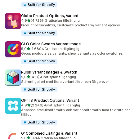
Built for Shopify
Globo Product Options, Variant
av 5 stjärnor
4,9
(4 726)
•
Gratisplan tillgänglig
4726 recensioner totalt
Product personalizer, customize products w/ variant options
Built for Shopify
GLO Color Swatch Variant Image
av 5 stjärnor
5,0
(1 689)
•
Gratisplan tillgänglig
1689 recensioner totalt
Group products as variants, show variants as color swatches
Built for Shopify
Rubik Variant Images & Swatch
av 5 stjärnor
5,0
(419)
•
Gratisplan tillgänglig
419 recensioner totalt
Stilrent galleri med flera variantbilder och färgprover
Built for Shopify
OPTIS Product Options, Variant
av 5 stjärnor
4,9
(2 246)
•
Gratisplan tillgänglig
2246 recensioner totalt
Anpassa produktalternativ och variantalternativ med textruta och
tillägg
Built for Shopify
G: Combined Listings & Variant
av 5 stjärnor
5,0
(374)
•
Gratisplan tillgänglig