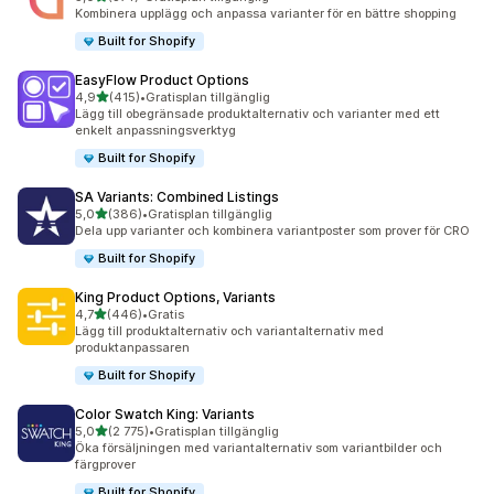
374 recensioner totalt
Kombinera upplägg och anpassa varianter för en bättre shopping
Built for Shopify
EasyFlow Product Options
av 5 stjärnor
4,9
(415)
•
Gratisplan tillgänglig
415 recensioner totalt
Lägg till obegränsade produktalternativ och varianter med ett
enkelt anpassningsverktyg
Built for Shopify
SA Variants: Combined Listings
av 5 stjärnor
5,0
(386)
•
Gratisplan tillgänglig
386 recensioner totalt
Dela upp varianter och kombinera variantposter som prover för CRO
Built for Shopify
King Product Options, Variants
av 5 stjärnor
4,7
(446)
•
Gratis
446 recensioner totalt
Lägg till produktalternativ och variantalternativ med
produktanpassaren
Built for Shopify
Color Swatch King: Variants
av 5 stjärnor
5,0
(2 775)
•
Gratisplan tillgänglig
2775 recensioner totalt
Öka försäljningen med variantalternativ som variantbilder och
färgprover
Built for Shopify