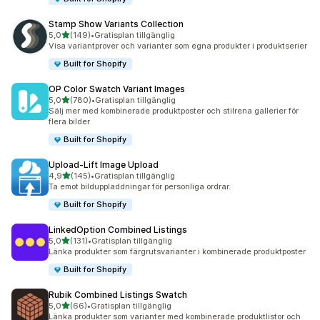
Stamp Show Variants Collection
av 5 stjärnor
5,0
(149)
•
Gratisplan tillgänglig
149 recensioner totalt
Visa variantprover och varianter som egna produkter i produktserier
Built for Shopify
OP Color Swatch Variant Images
av 5 stjärnor
5,0
(780)
•
Gratisplan tillgänglig
780 recensioner totalt
Sälj mer med kombinerade produktposter och stilrena gallerier för
flera bilder
Built for Shopify
Upload‑Lift Image Upload
av 5 stjärnor
4,9
(145)
•
Gratisplan tillgänglig
145 recensioner totalt
Ta emot bilduppladdningar för personliga ordrar.
Built for Shopify
LinkedOption Combined Listings
av 5 stjärnor
5,0
(131)
•
Gratisplan tillgänglig
131 recensioner totalt
Länka produkter som färgrutsvarianter i kombinerade produktposter
Built for Shopify
Rubik Combined Listings Swatch
av 5 stjärnor
5,0
(66)
•
Gratisplan tillgänglig
66 recensioner totalt
Länka produkter som varianter med kombinerade produktlistor och