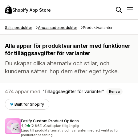
Shopify App Store
Sälja produkter
Anpassade produkter
Produktvarianter
Alla appar för produktvarianter med funktioner
för tilläggsavgifter för varianter
Du skapar olika alternativ och stilar, och
kunderna sätter ihop dem efter eget tycke.
474 appar med
Tilläggsavgifter för varianter
Rensa
Built for Shopify
Easify Custom Product Options
av 5 stjärnor
4,9
(2 861)
•
Gratisplan tillgänglig
2861 recensioner totalt
Lägg till produktalternativ och varianter med ett verktyg för
produktanpassning