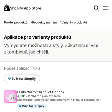
Shopify App Store
Prodej produktů
Produkty na míru
Varianty produktů
Aplikace pro varianty produktů
Vymyslete možnosti a styly. Zákazníci si vše
zkombinují, jak chtějí.
Počet aplikací: 476
Built for Shopify
Easify Custom Product Options
z 5 hvězd
4,9
(2 871)
•
Free plan available
Celkový počet recenzí: 2871
Add product options variants options with product personalizer
Built for Shopify