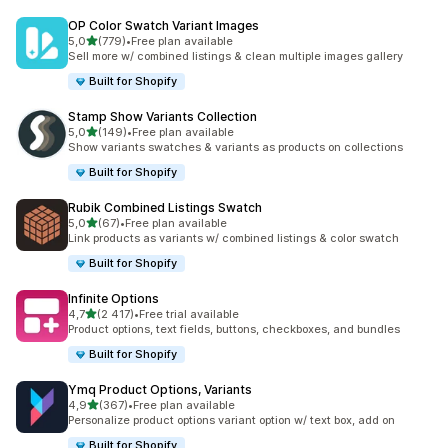
OP Color Swatch Variant Images
z 5 hvězd
5,0
(779)
•
Free plan available
Celkový počet recenzí: 779
Sell more w/ combined listings & clean multiple images gallery
Built for Shopify
Stamp Show Variants Collection
z 5 hvězd
5,0
(149)
•
Free plan available
Celkový počet recenzí: 149
Show variants swatches & variants as products on collections
Built for Shopify
Rubik Combined Listings Swatch
z 5 hvězd
5,0
(67)
•
Free plan available
Celkový počet recenzí: 67
Link products as variants w/ combined listings & color swatch
Built for Shopify
Infinite Options
z 5 hvězd
4,7
(2 417)
•
Free trial available
Celkový počet recenzí: 2417
Product options, text fields, buttons, checkboxes, and bundles
Built for Shopify
Ymq Product Options, Variants
z 5 hvězd
4,9
(367)
•
Free plan available
Celkový počet recenzí: 367
Personalize product options variant option w/ text box, add on
Built for Shopify