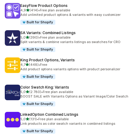
EasyFlow Product Options
z 5 hvězd
4,9
(414)
•
Free plan available
Celkový počet recenzí: 414
Add unlimited product options & variants with easy customizer
Built for Shopify
SA Variants: Combined Listings
z 5 hvězd
5,0
(390)
•
Free plan available
Celkový počet recenzí: 390
Split variants & combine variants listings as swatches for CRO
Built for Shopify
King Product Options, Variants
z 5 hvězd
4,7
(448)
•
Free
Celkový počet recenzí: 448
Add product options variants options with product personalizer
Built for Shopify
Color Swatch King: Variants
z 5 hvězd
5,0
(2 780)
•
Free plan available
Celkový počet recenzí: 2780
BOOST SALE with Variants Options as Variant Image/Color Swatch
Built for Shopify
LinkedOption Combined Listings
z 5 hvězd
5,0
(131)
•
Free plan available
Celkový počet recenzí: 131
Link products as color swatch variants in combined listings
Built for Shopify