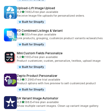
Upload‑Lift Image Upload
z 5 hvězd
4,9
(146)
•
Free plan available
Celkový počet recenzí: 146
Receive Image file uploads for personalized orders.
Built for Shopify
FD Combined Listings & Variant
z 5 hvězd
5,0
(55)
•
Free plan available
Celkový počet recenzí: 55
Link products, grouping, customize product variants w/swatches
Built for Shopify
Mini:Custom Fields Personalize
z 5 hvězd
5,0
(130)
•
Free plan available
Celkový počet recenzí: 130
Product customizer, custom, personalize, textbox, upload image
Built for Shopify
Zepto Product Personalizer
z 5 hvězd
4,9
(1 296)
•
Free trial available
Celkový počet recenzí: 1296
Product options with live preview to sell customized product
Built for Shopify
SA Variant Image Automator
z 5 hvězd
4,8
(683)
•
Free plan available
Celkový počet recenzí: 683
Show multiple variant images. Clean up variant image gallery.