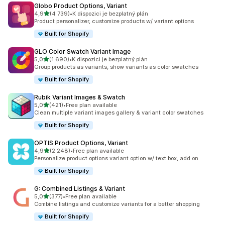
Globo Product Options, Variant
z 5 hvězd
4,9
(4 739)
•
K dispozici je bezplatný plán
Celkový počet recenzí: 4739
Product personalizer, customize products w/ variant options
Built for Shopify
GLO Color Swatch Variant Image
z 5 hvězd
5,0
(1 690)
•
K dispozici je bezplatný plán
Celkový počet recenzí: 1690
Group products as variants, show variants as color swatches
Built for Shopify
Rubik Variant Images & Swatch
z 5 hvězd
5,0
(421)
•
Free plan available
Celkový počet recenzí: 421
Clean multiple variant images gallery & variant color swatches
Built for Shopify
OPTIS Product Options, Variant
z 5 hvězd
4,9
(2 248)
•
Free plan available
Celkový počet recenzí: 2248
Personalize product options variant option w/ text box, add on
Built for Shopify
G: Combined Listings & Variant
z 5 hvězd
5,0
(377)
•
Free plan available
Celkový počet recenzí: 377
Combine listings and customize variants for a better shopping
Built for Shopify