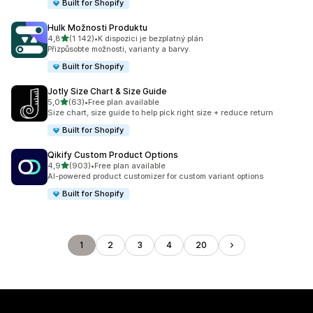
Built for Shopify
Hulk Možnosti Produktu
z 5 hvězd
4,8
(1 142)
•
K dispozici je bezplatný plán
Celkový počet recenzí: 1142
Přizpůsobte možnosti, varianty a barvy.
Built for Shopify
Jotly Size Chart & Size Guide
z 5 hvězd
5,0
(63)
•
Free plan available
Celkový počet recenzí: 63
Size chart, size guide to help pick right size + reduce return
Built for Shopify
Qikify Custom Product Options
z 5 hvězd
4,9
(903)
•
Free plan available
Celkový počet recenzí: 903
AI-powered product customizer for custom variant options
Built for Shopify
1
2
3
4
20