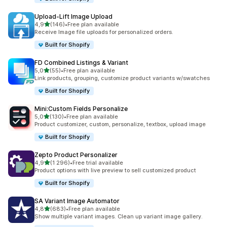
Upload‑Lift Image Upload
z 5 hvězd
4,9
(146)
•
Free plan available
Celkový počet recenzí: 146
Receive Image file uploads for personalized orders.
Built for Shopify
FD Combined Listings & Variant
z 5 hvězd
5,0
(55)
•
Free plan available
Celkový počet recenzí: 55
Link products, grouping, customize product variants w/swatches
Built for Shopify
Mini:Custom Fields Personalize
z 5 hvězd
5,0
(130)
•
Free plan available
Celkový počet recenzí: 130
Product customizer, custom, personalize, textbox, upload image
Built for Shopify
Zepto Product Personalizer
z 5 hvězd
4,9
(1 296)
•
Free trial available
Celkový počet recenzí: 1296
Product options with live preview to sell customized product
Built for Shopify
SA Variant Image Automator
z 5 hvězd
4,8
(683)
•
Free plan available
Celkový počet recenzí: 683
Show multiple variant images. Clean up variant image gallery.