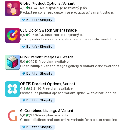
Globo Product Options, Variant
z 5 hvězd
4,9
(4 740)
•
K dispozici je bezplatný plán
Celkový počet recenzí: 4740
Product personalizer, customize products w/ variant options
Built for Shopify
GLO Color Swatch Variant Image
z 5 hvězd
5,0
(1 690)
•
K dispozici je bezplatný plán
Celkový počet recenzí: 1690
Group products as variants, show variants as color swatches
Built for Shopify
Rubik Variant Images & Swatch
z 5 hvězd
5,0
(421)
•
Free plan available
Celkový počet recenzí: 421
Clean multiple variant images gallery & variant color swatches
Built for Shopify
OPTIS Product Options, Variant
z 5 hvězd
4,9
(2 249)
•
Free plan available
Celkový počet recenzí: 2249
Personalize product options variant option w/ text box, add on
Built for Shopify
G: Combined Listings & Variant
z 5 hvězd
5,0
(377)
•
Free plan available
Celkový počet recenzí: 377
Combine listings and customize variants for a better shopping
Built for Shopify