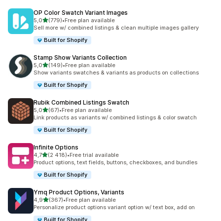
OP Color Swatch Variant Images
z 5 hvězd
5,0
(779)
•
Free plan available
Celkový počet recenzí: 779
Sell more w/ combined listings & clean multiple images gallery
Built for Shopify
Stamp Show Variants Collection
z 5 hvězd
5,0
(149)
•
Free plan available
Celkový počet recenzí: 149
Show variants swatches & variants as products on collections
Built for Shopify
Rubik Combined Listings Swatch
z 5 hvězd
5,0
(67)
•
Free plan available
Celkový počet recenzí: 67
Link products as variants w/ combined listings & color swatch
Built for Shopify
Infinite Options
z 5 hvězd
4,7
(2 418)
•
Free trial available
Celkový počet recenzí: 2418
Product options, text fields, buttons, checkboxes, and bundles
Built for Shopify
Ymq Product Options, Variants
z 5 hvězd
4,9
(367)
•
Free plan available
Celkový počet recenzí: 367
Personalize product options variant option w/ text box, add on
Built for Shopify