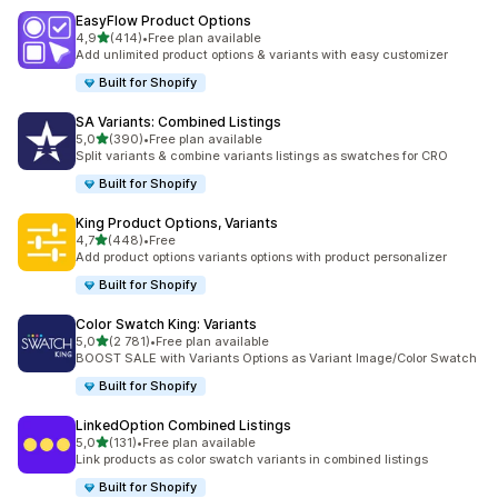
EasyFlow Product Options
z 5 hvězd
4,9
(414)
•
Free plan available
Celkový počet recenzí: 414
Add unlimited product options & variants with easy customizer
Built for Shopify
SA Variants: Combined Listings
z 5 hvězd
5,0
(390)
•
Free plan available
Celkový počet recenzí: 390
Split variants & combine variants listings as swatches for CRO
Built for Shopify
King Product Options, Variants
z 5 hvězd
4,7
(448)
•
Free
Celkový počet recenzí: 448
Add product options variants options with product personalizer
Built for Shopify
Color Swatch King: Variants
z 5 hvězd
5,0
(2 781)
•
Free plan available
Celkový počet recenzí: 2781
BOOST SALE with Variants Options as Variant Image/Color Swatch
Built for Shopify
LinkedOption Combined Listings
z 5 hvězd
5,0
(131)
•
Free plan available
Celkový počet recenzí: 131
Link products as color swatch variants in combined listings
Built for Shopify