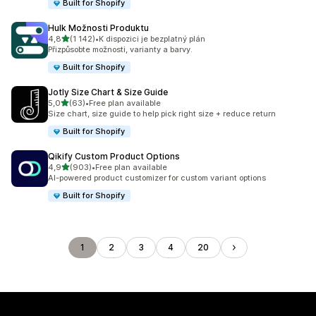
Built for Shopify
Hulk Možnosti Produktu
z 5 hvězd
4,8
(1 142)
•
K dispozici je bezplatný plán
Celkový počet recenzí: 1142
Přizpůsobte možnosti, varianty a barvy.
Built for Shopify
Jotly Size Chart & Size Guide
z 5 hvězd
5,0
(63)
•
Free plan available
Celkový počet recenzí: 63
Size chart, size guide to help pick right size + reduce return
Built for Shopify
Qikify Custom Product Options
z 5 hvězd
4,9
(903)
•
Free plan available
Celkový počet recenzí: 903
AI-powered product customizer for custom variant options
Built for Shopify
1
2
3
4
20