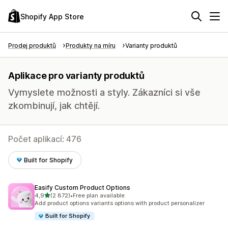
Shopify App Store
Prodej produktů
Produkty na míru
Varianty produktů
Aplikace pro varianty produktů
Vymyslete možnosti a styly. Zákazníci si vše
zkombinují, jak chtějí.
Počet aplikací: 476
Built for Shopify
Easify Custom Product Options
z 5 hvězd
4,9
(2 872)
•
Free plan available
Celkový počet recenzí: 2872
Add product options variants options with product personalizer
Built for Shopify