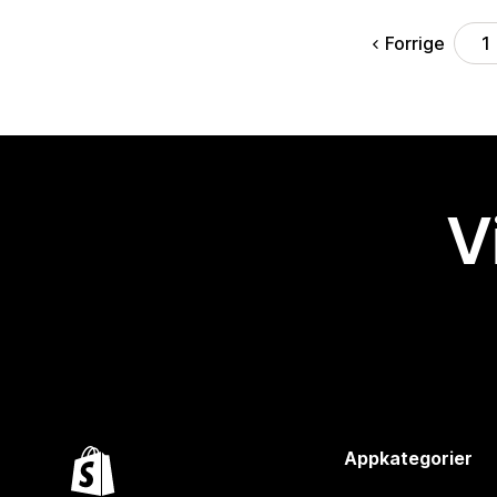
Forrige
1
V
Appkategorier