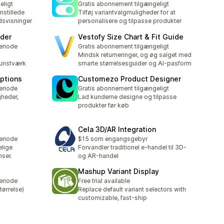
eligt
Gratis abonnement tilgængeligt
mstillede
Tilføj variantvalgmuligheder for at
dsvisninger
personalisere og tilpasse produkter
lder
Vestofy Size Chart & Fit Guide
eriode
Gratis abonnement tilgængeligt
Mindsk returneringer, og øg salget med
kunstværk
smarte størrelsesguider og AI-pasform
Options
Customezo Product Designer
eriode
Gratis abonnement tilgængeligt
gheder,
Lad kunderne designe og tilpasse
produkter før køb
Cela 3D/AR Integration
eriode
$15 som engangsgebyr
elige
Forvandler traditionel e-handel til 3D-
ser.
og AR-handel
Mashup Variant Display
eriode
Free trial available
tørrelse)
Replace default variant selectors with
customizable, fast-ship