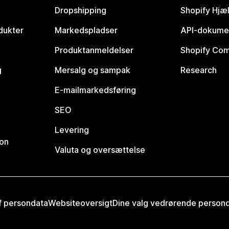
Dropshipping
Shopify Hjæ
dukter
Markedspladser
API-dokume
Produktanmeldelser
Shopify Co
g
Mersalg og sampak
Research
E-mailmarkedsføring
SEO
Levering
ion
Valuta og oversættelse
af persondata
Websiteoversigt
Dine valg vedrørende person