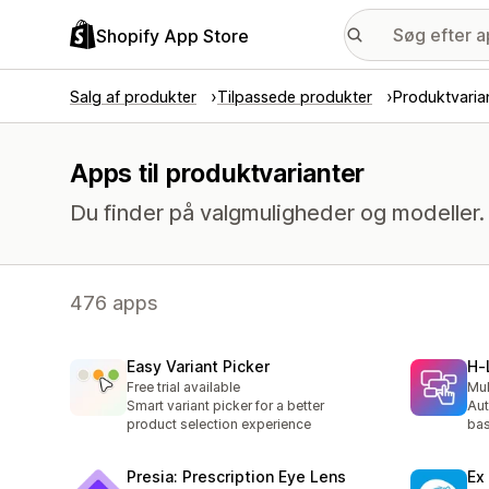
Shopify App Store
Salg af produkter
Tilpassede produkter
Produktvaria
Apps til produktvarianter
Du finder på valgmuligheder og modeller
476 apps
Easy Variant Picker
H‑
Free trial available
Mul
Smart variant picker for a better
Aut
product selection experience
bas
Presia: Prescription Eye Lens
Ex