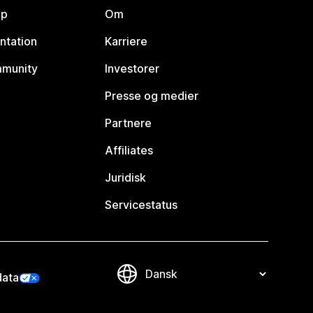
lp
Om
ntation
Karriere
mmunity
Investorer
Presse og medier
Partnere
Affiliates
Juridisk
Servicestatus
data