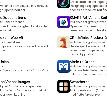
tis
Gratis abonnement tilgæng
 varianter som visuelle farveprøver,
Design og sælg specialfre
gruppér produkter
neonskilte med live forhån
ic Subscriptions
SMART Art Variant Bui
 $19.99 pr. måned
Mulighed for gratis prøvep
 dine kunder mulighed for at se det,
Opret nemt ramme- og
vil have!
lærredsvarianter ud fra ét 
lozem Web AR
CR ‑ Infinite Product 
tis at installere
Mulighed for gratis prøvep
tilpasningsløsning skræddersyet til
Uendelige tilpassede muli
 brand
farveprøver, tilføjelser og
personliggørelse
Unico
Made to Order
tis
Mulighed for gratis prøvep
configuratore con qualità fotografica.
Alt er Made to Order. Uend
valgmuligheder. Ingen græn
ean Variant Images
Swatcheroo
ighed for gratis prøveperiode
Mulighed for gratis prøvep
 kun billeder for den valgte variant.
Erstat produktvalg (farve, s
ver ingen kodning.
med flotte farveprøver.