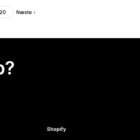
Næste
20
p?
Shopify