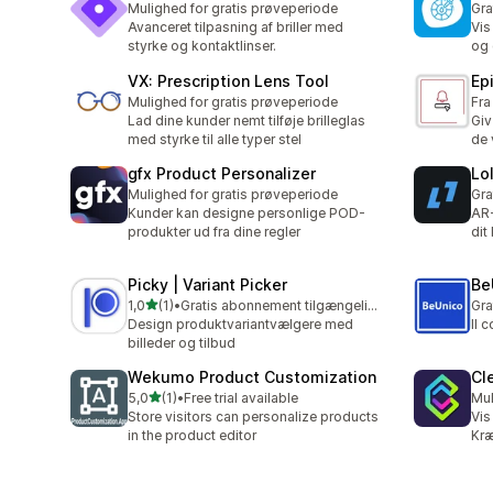
Mulighed for gratis prøveperiode
Gra
Avanceret tilpasning af briller med
Vis
styrke og kontaktlinser.
og 
VX: Prescription Lens Tool
Ep
Mulighed for gratis prøveperiode
Fra
Lad dine kunder nemt tilføje brilleglas
Giv
med styrke til alle typer stel
de 
gfx Product Personalizer
Lo
Mulighed for gratis prøveperiode
Gra
Kunder kan designe personlige POD-
AR-
produkter ud fra dine regler
dit
Picky | Variant Picker
Be
ud af 5 stjerner
1,0
(1)
•
Gratis abonnement tilgængeligt
Gra
1 anmeldelser i alt
Design produktvariantvælgere med
Il 
billeder og tilbud
Wekumo Product Customization
Cl
ud af 5 stjerner
5,0
(1)
•
Free trial available
Mul
1 anmeldelser i alt
Store visitors can personalize products
Vis
in the product editor
Kræ