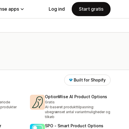
se apps
Log ind
Start gratis
Built for Shopify
OptionWise AI Product Options
eriode
Gratis
 produkter
AI-baseret produkttilpasning:
ubegrænset antal variantmuligheder og
tilkøb
r
SPO ‑ Smart Product Options