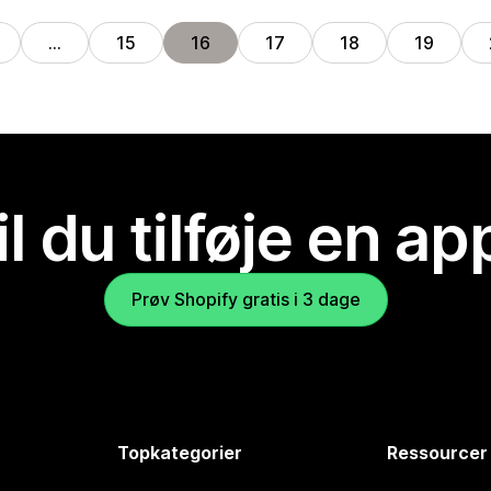
…
15
16
17
18
19
il du tilføje en ap
Prøv Shopify gratis i 3 dage
Topkategorier
Ressourcer