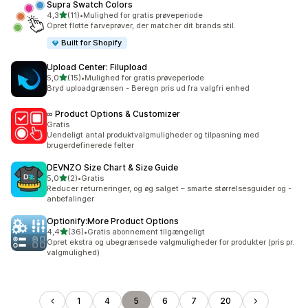
Supra Swatch Colors
ud af 5 stjerner
4,3
(11)
•
Mulighed for gratis prøveperiode
11 anmeldelser i alt
Opret flotte farveprøver, der matcher dit brands stil.
Built for Shopify
Upload Center: Filupload
ud af 5 stjerner
5,0
(15)
•
Mulighed for gratis prøveperiode
15 anmeldelser i alt
Bryd uploadgrænsen - Beregn pris ud fra valgfri enhed
∞ Product Options & Customizer
Gratis
Uendeligt antal produktvalgmuligheder og tilpasning med
brugerdefinerede felter
DEVNZO Size Chart & Size Guide
ud af 5 stjerner
5,0
(2)
•
Gratis
2 anmeldelser i alt
Reducer returneringer, og øg salget – smarte størrelsesguider og -
anbefalinger
Optionify:More Product Options
ud af 5 stjerner
4,4
(36)
•
Gratis abonnement tilgængeligt
36 anmeldelser i alt
Opret ekstra og ubegrænsede valgmuligheder for produkter (pris pr.
valgmulighed)
1
4
5
6
7
20