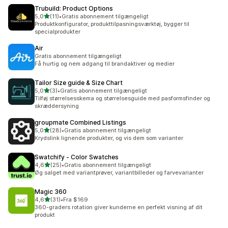
Trubuild: Product Options
ud af 5 stjerner
5,0
(11)
•
Gratis abonnement tilgængeligt
11 anmeldelser i alt
Produktkonfigurator, produkttilpasningsværktøj, bygger til
specialprodukter
Air
Gratis abonnement tilgængeligt
Få hurtig og nem adgang til brandaktiver og medier
Tailor Size guide & Size Chart
ud af 5 stjerner
5,0
(3)
•
Gratis abonnement tilgængeligt
3 anmeldelser i alt
Tilføj størrelsesskema og størrelsesguide med pasformsfinder og
skræddersyning
groupmate Combined Listings
ud af 5 stjerner
5,0
(28)
•
Gratis abonnement tilgængeligt
28 anmeldelser i alt
Krydslink lignende produkter, og vis dem som varianter
Swatchify ‑ Color Swatches
ud af 5 stjerner
4,6
(25)
•
Gratis abonnement tilgængeligt
25 anmeldelser i alt
Øg salget med variantprøver, variantbilleder og farvevarianter
Magic 360
ud af 5 stjerner
4,6
(31)
•
Fra $169
31 anmeldelser i alt
360-graders rotation giver kunderne en perfekt visning af dit
produkt