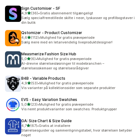
Sign Customiser ‑ SF
ud af 5 stjerner
4,9
(36)
•
Gratis abonnement tilgængeligt
36 anmeldelser i alt
Sælg specialfremstillede skilte i neon, lyskasser og profilbogstaver i
din butik
Qstomizer ‑ Product Customizer
ud af 5 stjerner
4,6
(112)
•
Mulighed for gratis prøveperiode
112 anmeldelser i alt
Sælg mere med en letanvendelig liveproduktdesigner!
Measmerize Fashion Size Hub
ud af 5 stjerner
5,0
(6)
•
Mulighed for gratis prøveperiode
6 anmeldelser i alt
AI-drevne størrelsesløsninger til modebranchen –
størrelsesskemaer og størrelsesrådgiver
B4B ‑ Variable Products
ud af 5 stjerner
4,9
(53)
•
Mulighed for gratis prøveperiode
53 anmeldelser i alt
Vis varianter på kollektionssider som separate produkter
EVS ‑ Easy Variation Swatches
ud af 5 stjerner
5,0
(23)
•
Mulighed for gratis prøveperiode
23 anmeldelser i alt
Vis nemt produktvarianter som swatches. Produktgrupper
GA: Size Chart & Size Guide
ud af 5 stjerner
4,7
(67)
•
Gratis at installere
67 anmeldelser i alt
Størrelsesguider og sammenligningstabel, hvor størrelsen betyder
noget