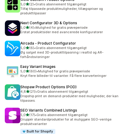
ud af 5 stjerner
5,0
(2)
•
Gratis abonnement tilgængeligt
2 anmeldelser i alt
Tilføj tilpassede produktmuligheder, tillægspriser og
produkttilpasser
Next Configurator 3D & Options
ud af 5 stjerner
5,0
(4)
•
Mulighed for gratis prøveperiode
4 anmeldelser i alt
Erstat produktsider med avancerede konfiguratorer
Aircada ‑ Product Configurator
ud af 5 stjerner
5,0
(6)
•
Gratis abonnement tilgængeligt
6 anmeldelser i alt
Øg salget med 3D-produkttilpasning i realtid og AR-
forhåndsvisninger
Easy Variant Images
ud af 5 stjerner
5,0
(60)
•
Mulighed for gratis prøveperiode
60 anmeldelser i alt
Knyt flere billeder til varianter. Få flere konverteringer
Shopaw Product Options (POD)
ud af 5 stjerner
4,8
(21)
•
Gratis abonnement tilgængeligt
21 anmeldelser i alt
Dropship print on demand-produkter med muligheder, der kan
tilpasses.
SEO Variants Combined Listings
ud af 5 stjerner
5,0
(17)
•
Gratis abonnement tilgængeligt
17 anmeldelser i alt
Gruppér standardprodukter for at muliggøre SEO-venlige
produktvarianter
Built for Shopify