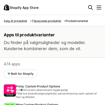
Shopify App Store
Salg af produkter
Tilpassede produkter
Produktvarianter
Apps til produktvarianter
Du finder på valgmuligheder og modeller.
Kunderne kombinerer dem, som de vil.
474 apps
Built for Shopify
Primy: Custom Product Options
ud af 5 stjerner
5,0
(9)
•
Gratis abonnement tilgængeligt
9 anmeldelser i alt
Tilføj live produktvalgmuligheder, personalisering samt upload af
filer og billeder
Wow Custom Product Options