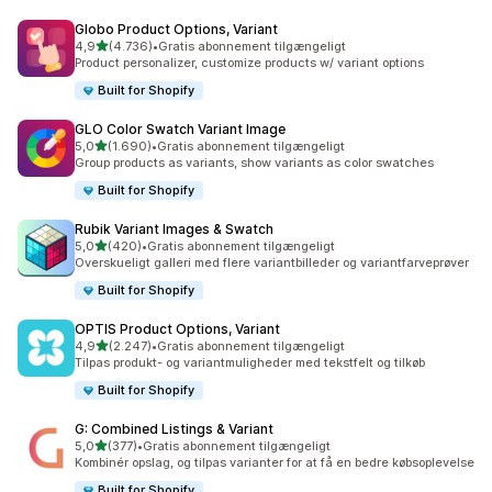
Globo Product Options, Variant
ud af 5 stjerner
4,9
(4.736)
•
Gratis abonnement tilgængeligt
4736 anmeldelser i alt
Product personalizer, customize products w/ variant options
Built for Shopify
GLO Color Swatch Variant Image
ud af 5 stjerner
5,0
(1.690)
•
Gratis abonnement tilgængeligt
1690 anmeldelser i alt
Group products as variants, show variants as color swatches
Built for Shopify
Rubik Variant Images & Swatch
ud af 5 stjerner
5,0
(420)
•
Gratis abonnement tilgængeligt
420 anmeldelser i alt
Overskueligt galleri med flere variantbilleder og variantfarveprøver
Built for Shopify
OPTIS Product Options, Variant
ud af 5 stjerner
4,9
(2.247)
•
Gratis abonnement tilgængeligt
2247 anmeldelser i alt
Tilpas produkt- og variantmuligheder med tekstfelt og tilkøb
Built for Shopify
G: Combined Listings & Variant
ud af 5 stjerner
5,0
(377)
•
Gratis abonnement tilgængeligt
377 anmeldelser i alt
Kombinér opslag, og tilpas varianter for at få en bedre købsoplevelse
Built for Shopify