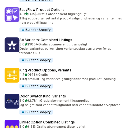
EasyFlow Product Options
ud af 5 stjerner
4,9
(415)
•
Gratis abonnement tilgængeligt
415 anmeldelser i alt
Tilføj et ubegrænset antal produktvalgmuligheder og varianter med
nem produkttilpasning
Built for Shopify
SA Variants: Combined Listings
ud af 5 stjerner
5,0
(388)
•
Gratis abonnement tilgængeligt
388 anmeldelser i alt
Opdel varianter, og kombiner variantopslag som prøver for at
forbedre CRO
Built for Shopify
King Product Options, Variants
ud af 5 stjerner
4,7
(448)
•
Gratis
448 anmeldelser i alt
Tilføj produkt- og variantvalgmuligheder med produkttilpasning
Built for Shopify
Color Swatch King: Variants
ud af 5 stjerner
5,0
(2.781)
•
Gratis abonnement tilgængeligt
2781 anmeldelser i alt
Øg salget med variantmuligheder som variantbilleder/farveprøver
Built for Shopify
LinkedOption Combined Listings
ud af 5 stjerner
5,0
(131)
•
Gratis abonnement tilgængeligt