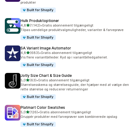
produkter
Built for Shopify
Hulk Produktoptioner
ud af 5 stjerner
4,8
(1.142)
•
Gratis abonnement tilgængeligt
1142 anmeldelser i alt
Tilpas uendelige produktvalgmuligheder, varianter & farveprøve
Built for Shopify
SA Variant Image Automator
ud af 5 stjerner
4,8
(683)
•
Gratis abonnement tilgængeligt
683 anmeldelser i alt
Vis flere variantbilleder. Ryd op i variantbilledgalleriet.
Built for Shopify
Jotly Size Chart & Size Guide
ud af 5 stjerner
5,0
(63)
•
Gratis abonnement tilgængeligt
63 anmeldelser i alt
Størrelsesskema og størrelsesguide, der hjælper med at vælge den
rette størrelse og reducerer returneringer
Built for Shopify
Platmart Color Swatches
ud af 5 stjerner
5,0
(126)
•
Gratis abonnement tilgængeligt
126 anmeldelser i alt
Gruppér produkter med farveprøver som kombinerede opslag
Built for Shopify