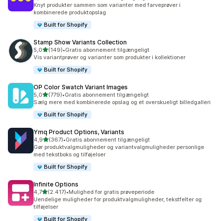
131 anmeldelser i alt
Knyt produkter sammen som varianter med farveprøver i
kombinerede produktopslag
Built for Shopify
Stamp Show Variants Collection
ud af 5 stjerner
5,0
(149)
•
Gratis abonnement tilgængeligt
149 anmeldelser i alt
Vis variantprøver og varianter som produkter i kollektioner
Built for Shopify
OP Color Swatch Variant Images
ud af 5 stjerner
5,0
(779)
•
Gratis abonnement tilgængeligt
779 anmeldelser i alt
Sælg mere med kombinerede opslag og et overskueligt billedgalleri
Built for Shopify
Ymq Product Options, Variants
ud af 5 stjerner
4,9
(367)
•
Gratis abonnement tilgængeligt
367 anmeldelser i alt
Gør produktvalgmuligheder og variantvalgmuligheder personlige
med tekstboks og tilføjelser
Built for Shopify
Infinite Options
ud af 5 stjerner
4,7
(2.417)
•
Mulighed for gratis prøveperiode
2417 anmeldelser i alt
Uendelige muligheder for produktvalgmuligheder, tekstfelter og
tilføjelser
Built for Shopify