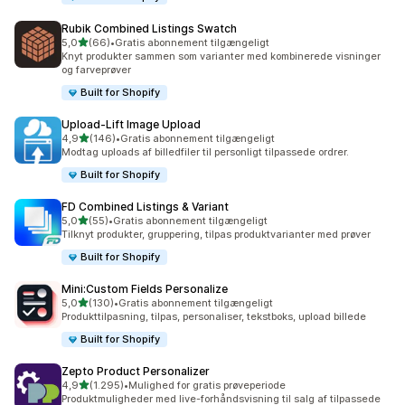
Rubik Combined Listings Swatch
ud af 5 stjerner
5,0
(66)
•
Gratis abonnement tilgængeligt
66 anmeldelser i alt
Knyt produkter sammen som varianter med kombinerede visninger
og farveprøver
Built for Shopify
Upload‑Lift Image Upload
ud af 5 stjerner
4,9
(146)
•
Gratis abonnement tilgængeligt
146 anmeldelser i alt
Modtag uploads af billedfiler til personligt tilpassede ordrer.
Built for Shopify
FD Combined Listings & Variant
ud af 5 stjerner
5,0
(55)
•
Gratis abonnement tilgængeligt
55 anmeldelser i alt
Tilknyt produkter, gruppering, tilpas produktvarianter med prøver
Built for Shopify
Mini:Custom Fields Personalize
ud af 5 stjerner
5,0
(130)
•
Gratis abonnement tilgængeligt
130 anmeldelser i alt
Produkttilpasning, tilpas, personaliser, tekstboks, upload billede
Built for Shopify
Zepto Product Personalizer
ud af 5 stjerner
4,9
(1.295)
•
Mulighed for gratis prøveperiode
1295 anmeldelser i alt
Produktmuligheder med live-forhåndsvisning til salg af tilpassede