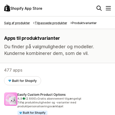
Shopify App Store
Salg af produkter
Tilpassede produkter
Produktvarianter
Apps til produktvarianter
Du finder på valgmuligheder og modeller.
Kunderne kombinerer dem, som de vil.
477 apps
Built for Shopify
Easify Custom Product Options
ud af 5 stjerner
4,9
(2.866)
•
Gratis abonnement tilgængeligt
2866 anmeldelser i alt
Tilføj produktmuligheder og -varianter med
produktpersonaliseringsværktøjet
Built for Shopify