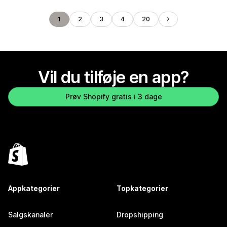
1
2
3
4
20
Vil du tilføje en app?
Prøv Shopify gratis i 3 dage
Appkategorier
Topkategorier
Salgskanaler
Dropshipping