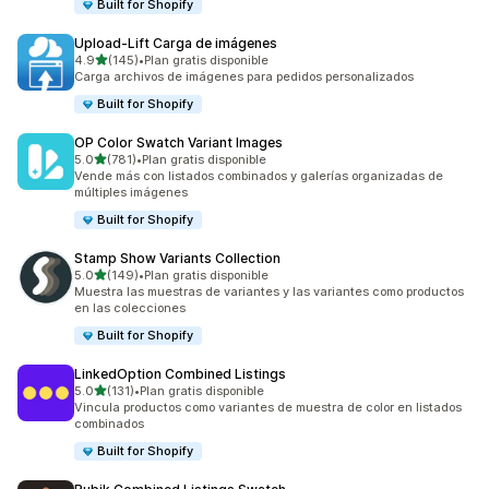
Built for Shopify
Upload‑Lift Carga de imágenes
de 5 estrellas
4.9
(145)
•
Plan gratis disponible
145 reseñas en total
Carga archivos de imágenes para pedidos personalizados
Built for Shopify
OP Color Swatch Variant Images
de 5 estrellas
5.0
(781)
•
Plan gratis disponible
781 reseñas en total
Vende más con listados combinados y galerías organizadas de
múltiples imágenes
Built for Shopify
Stamp Show Variants Collection
de 5 estrellas
5.0
(149)
•
Plan gratis disponible
149 reseñas en total
Muestra las muestras de variantes y las variantes como productos
en las colecciones
Built for Shopify
LinkedOption Combined Listings
de 5 estrellas
5.0
(131)
•
Plan gratis disponible
131 reseñas en total
Vincula productos como variantes de muestra de color en listados
combinados
Built for Shopify