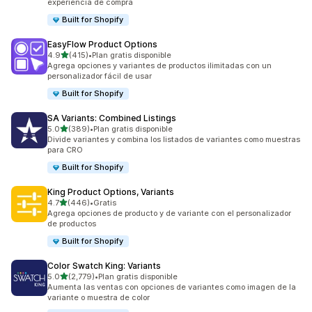
experiencia de compra
Built for Shopify
EasyFlow Product Options
de 5 estrellas
4.9
(415)
•
Plan gratis disponible
415 reseñas en total
Agrega opciones y variantes de productos ilimitadas con un
personalizador fácil de usar
Built for Shopify
SA Variants: Combined Listings
de 5 estrellas
5.0
(389)
•
Plan gratis disponible
389 reseñas en total
Divide variantes y combina los listados de variantes como muestras
para CRO
Built for Shopify
King Product Options, Variants
de 5 estrellas
4.7
(446)
•
Gratis
446 reseñas en total
Agrega opciones de producto y de variante con el personalizador
de productos
Built for Shopify
Color Swatch King: Variants
de 5 estrellas
5.0
(2,779)
•
Plan gratis disponible
2779 reseñas en total
Aumenta las ventas con opciones de variantes como imagen de la
variante o muestra de color