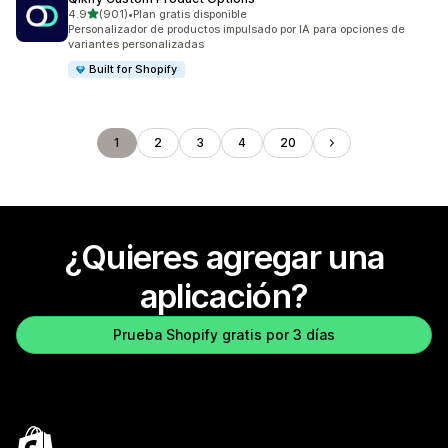
de 5 estrellas
4.9
(901)
•
Plan gratis disponible
901 reseñas en total
Personalizador de productos impulsado por IA para opciones de
variantes personalizadas
Built for Shopify
1
2
3
4
20
¿Quieres agregar una
aplicación?
Prueba Shopify gratis por 3 días