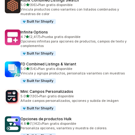
Rubik Combined Listings Swatch
de 5 estrellas
5.0
(66)
•
Plan gratis disponible
66 reseñas en total
Vincula productos como variantes con listados combinados y
muestras de color
Built for Shopify
Infinite Options
de 5 estrellas
4.7
(2,417)
•
Prueba gratis disponible
2417 reseñas en total
Opciones infinitas para opciones de productos, campos de texto y
complementos
Built for Shopify
FD Combined Listings & Variant
de 5 estrellas
5.0
(54)
•
Plan gratis disponible
54 reseñas en total
Vincula y agrupa productos, personaliza variantes con muestras
Built for Shopify
Mini: Campos Personalizados
de 5 estrellas
5.0
(130)
•
Plan gratis disponible
130 reseñas en total
Añade campos personalizados, opciones y subida de imágen
Built for Shopify
Opciones de productos Hulk
de 5 estrellas
4.8
(1,142)
•
Plan gratis disponible
1142 reseñas en total
Personaliza opciones, variantes y muestra de colores.