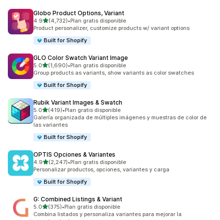
Globo Product Options, Variant
de 5 estrellas
4.9
(4,732)
•
Plan gratis disponible
4732 reseñas en total
Product personalizer, customize products w/ variant options
Built for Shopify
GLO Color Swatch Variant Image
de 5 estrellas
5.0
(1,690)
•
Plan gratis disponible
1690 reseñas en total
Group products as variants, show variants as color swatches
Built for Shopify
Rubik Variant Images & Swatch
de 5 estrellas
5.0
(419)
•
Plan gratis disponible
419 reseñas en total
Galería organizada de múltiples imágenes y muestras de color de
las variantes
Built for Shopify
OPTIS Opciones & Variantes
de 5 estrellas
4.9
(2,247)
•
Plan gratis disponible
2247 reseñas en total
Personalizar productos, opciones, variantes y carga
Built for Shopify
G: Combined Listings & Variant
de 5 estrellas
5.0
(375)
•
Plan gratis disponible
375 reseñas en total
Combina listados y personaliza variantes para mejorar la