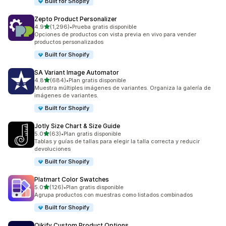
Built for Shopify
Zepto Product Personalizer
de 5 estrellas
4.9
(1,296)
•
Prueba gratis disponible
1296 reseñas en total
Opciones de productos con vista previa en vivo para vender
productos personalizados
Built for Shopify
SA Variant Image Automator
de 5 estrellas
4.8
(684)
•
Plan gratis disponible
684 reseñas en total
Muestra múltiples imágenes de variantes. Organiza la galería de
imágenes de variantes.
Built for Shopify
Jotly Size Chart & Size Guide
de 5 estrellas
5.0
(63)
•
Plan gratis disponible
63 reseñas en total
Tablas y guías de tallas para elegir la talla correcta y reducir
devoluciones
Built for Shopify
Platmart Color Swatches
de 5 estrellas
5.0
(126)
•
Plan gratis disponible
126 reseñas en total
Agrupa productos con muestras como listados combinados
Built for Shopify
Qikify Custom Product Options