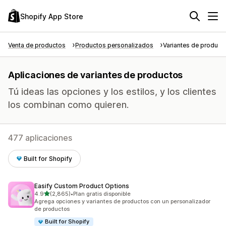
Shopify App Store
Venta de productos
Productos personalizados
Variantes de product
Aplicaciones de variantes de productos
Tú ideas las opciones y los estilos, y los clientes
los combinan como quieren.
477 aplicaciones
Built for Shopify
Easify Custom Product Options
de 5 estrellas
4.9
(2,865)
•
Plan gratis disponible
2865 reseñas en total
Agrega opciones y variantes de productos con un personalizador
de productos
Built for Shopify