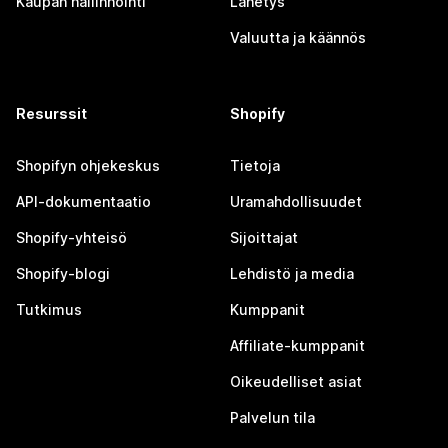
Kaupan hallinnointi
Lähetys
Valuutta ja käännös
Resurssit
Shopify
Shopifyn ohjekeskus
Tietoja
API-dokumentaatio
Uramahdollisuudet
Shopify-yhteisö
Sijoittajat
Shopify-blogi
Lehdistö ja media
Tutkimus
Kumppanit
Affiliate-kumppanit
Oikeudelliset asiat
Palvelun tila