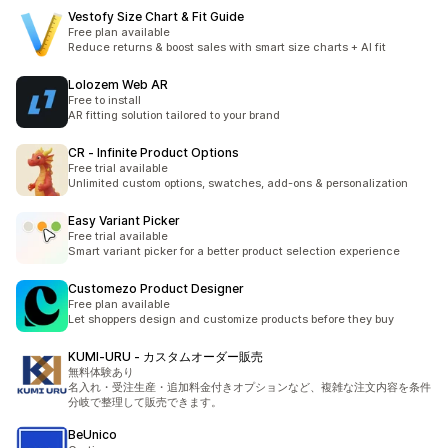
Vestofy Size Chart & Fit Guide
Free plan available
Reduce returns & boost sales with smart size charts + AI fit
Lolozem Web AR
Free to install
AR fitting solution tailored to your brand
CR ‑ Infinite Product Options
Free trial available
Unlimited custom options, swatches, add-ons & personalization
Easy Variant Picker
Free trial available
Smart variant picker for a better product selection experience
Customezo Product Designer
Free plan available
Let shoppers design and customize products before they buy
KUMI‑URU ‑ カスタムオーダー販売
無料体験あり
名入れ・受注生産・追加料金付きオプションなど、複雑な注文内容を条件
分岐で整理して販売できます。
BeUnico