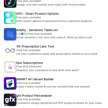
Free plan available
Design and sell custom neon signs with live previews
SPO ‑ Smart Product Options
Free plan available
Add variant options to personalize and customize products
Addify ‑ Variations Table List
/ 5 tähteä
2,0
(1)
•
Free trial available
1 arvostelua yhteensä
Show variants in list view with search, filters & add to cart.
VX: Prescription Lens Tool
Free trial available
Let your customers easily add prescription lenses to any frame
Epic Subscriptions
From $19.99/month
Empower your customers to see what they want!
SMART Art Variant Builder
Free trial available
Easily create frames & canvas variants from one artwork
gfx Product Personalizer
Free trial available
Customers design personalized POD products based on your rules