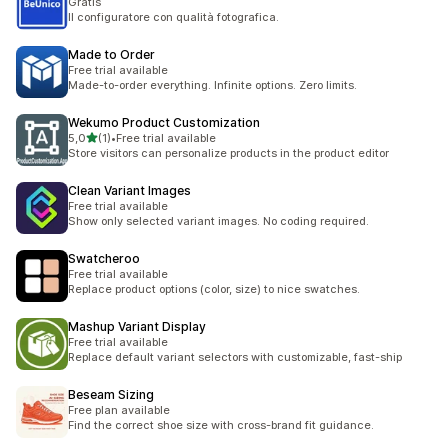
Gratis
Il configuratore con qualità fotografica.
Made to Order
Free trial available
Made-to-order everything. Infinite options. Zero limits.
Wekumo Product Customization
/ 5 tähteä
5,0
(1)
•
Free trial available
1 arvostelua yhteensä
Store visitors can personalize products in the product editor
Clean Variant Images
Free trial available
Show only selected variant images. No coding required.
Swatcheroo
Free trial available
Replace product options (color, size) to nice swatches.
Mashup Variant Display
Free trial available
Replace default variant selectors with customizable, fast-ship
Beseam Sizing
Free plan available
Find the correct shoe size with cross-brand fit guidance.