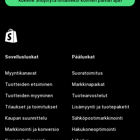
Kokeile Shopifyta ilmaiseksi kolmen päivän ajan
Sovellusluokat
Pääluokat
Myyntikanavat
Suoratoimitus
Tuotteiden etsiminen
Markkinapaikat
Tuotteiden myyminen
Tuotearvostelut
Tilaukset ja toimitukset
Lisämyynti ja tuotepaketit
Kaupan suunnittelu
Sähköpostimarkkinointi
Markkinointi ja konversio
Hakukoneoptimointi