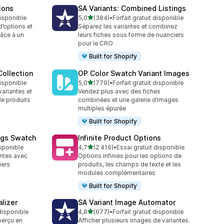
ions
SA Variants: Combined Listings
étoile(s) sur 5
disponible
5,0
(384)
•
Forfait gratuit disponible
384 avis au total
d’options et
Séparez les variantes et combinez
râce à un
leurs fiches sous forme de nuanciers
pour le CRO
Built for Shopify
ollection
OP Color Swatch Variant Images
étoile(s) sur 5
disponible
5,0
(779)
•
Forfait gratuit disponible
779 avis au total
variantes et
Vendez plus avec des fiches
de produits
combinées et une galerie d’images
multiples épurée
Built for Shopify
ngs Swatch
Infinite Product Options
étoile(s) sur 5
isponible
4,7
(2 416)
•
Essai gratuit disponible
2416 avis au total
antes avec
Options infinies pour les options de
iers
produits, les champs de texte et les
modules complémentaires
Built for Shopify
lizer
SA Variant Image Automator
étoile(s) sur 5
 disponible
4,8
(677)
•
Forfait gratuit disponible
677 avis au total
perçu en
Afficher plusieurs images de variantes.