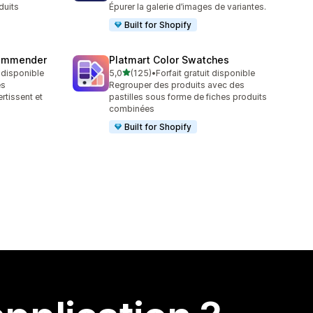
duits
Épurer la galerie d’images de variantes.
Built for Shopify
commender
Platmart Color Swatches
étoile(s) sur 5
t disponible
5,0
(125)
•
Forfait gratuit disponible
125 avis au total
es
Regrouper des produits avec des
rtissent et
pastilles sous forme de fiches produits
combinées
Built for Shopify