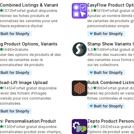
 Combined Listings & Variant
EasyFlow Product Opt
étoile(s) sur 5
étoile(s) sur 5
(373)
•
Forfait gratuit disponible
4,9
(415)
•
Forfait gratuit 
 avis au total
415 avis au total
binez les fiches produits et
Ajoutez un nombre illimité 
sonnalisez les variantes pour une
de variantes de produits g
lleure expérience d’achat
personnalisateur simple
Built for Shopify
Built for Shopify
ng Product Options, Variants
Stamp Show Variants C
étoile(s) sur 5
étoile(s) sur 5
(446)
•
Gratuite
5,0
(149)
•
Forfait gratuit 
 avis au total
149 avis au total
uter des options de produits et des
Affichez des nuanciers de 
ions de variantes avec le
des variantes sous forme 
sonnalisateur de produits
sur les collections
Built for Shopify
Built for Shopify
load‑Lift Image Upload
Rubik Combined Listi
étoile(s) sur 5
étoile(s) sur 5
(145)
•
Forfait gratuit disponible
5,0
(66)
•
Forfait gratuit d
 avis au total
66 avis au total
evez des fichiers d’images
Reliez les produits en vari
éversés pour vos commandes
fiches combinées et nuanc
sonnalisées.
Built for Shopify
Built for Shopify
ni: Personnalisation Produit
Zepto Product Persona
étoile(s) sur 5
étoile(s) sur 5
(130)
•
Forfait gratuit disponible
4,9
(1 292)
•
Essai gratuit
 avis au total
1292 avis au total
sonnalisateur produit avec champs,
Options de produit avec a