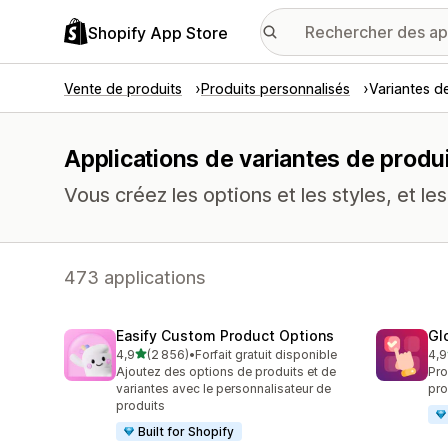
Shopify App Store
Vente de produits
Produits personnalisés
Variantes d
Applications de variantes de produ
Vous créez les options et les styles, et le
473 applications
Easify Custom Product Options
Gl
étoile(s) sur 5
4,9
(2 856)
•
Forfait gratuit disponible
4,9
2856 avis au total
471
Ajoutez des options de produits et de
Pro
variantes avec le personnalisateur de
pro
produits
Built for Shopify