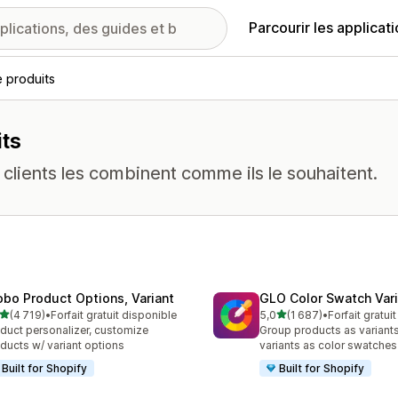
Parcourir les applicat
e produits
its
s clients les combinent comme ils le souhaitent.
obo Product Options, Variant
GLO Color Swatch Var
étoile(s) sur 5
étoile(s) sur 5
(4 719)
•
Forfait gratuit disponible
5,0
(1 687)
•
Forfait gratui
9 avis au total
1687 avis au total
duct personalizer, customize
Group products as variant
ducts w/ variant options
variants as color swatches
Built for Shopify
Built for Shopify