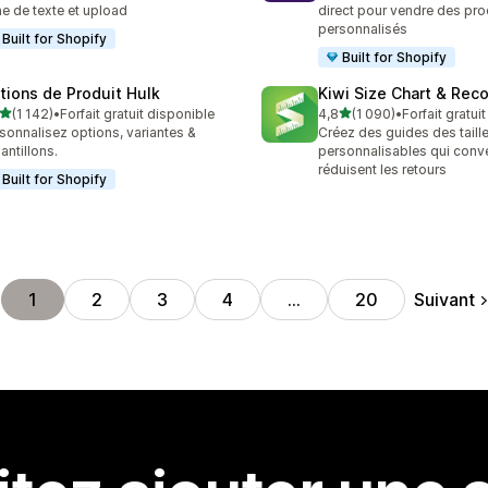
e de texte et upload
direct pour vendre des pro
personnalisés
Built for Shopify
Built for Shopify
tions de Produit Hulk
Kiwi Size Chart & Re
étoile(s) sur 5
étoile(s) sur 5
(1 142)
•
Forfait gratuit disponible
4,8
(1 090)
•
Forfait gratui
2 avis au total
1090 avis au total
sonnalisez options, variantes &
Créez des guides des taill
antillons.
personnalisables qui conve
réduisent les retours
Built for Shopify
Suivant
1
2
3
4
…
20