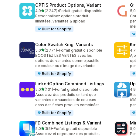
OPTIS Product Options, Variant
G:
étoile(s) sur 5
4,9
(2 247)
•
Forfait gratuit disponible
5,0
2247 avis au total
373
Personnalisez options produit
Com
illimitées, variantes & upload
per
mei
Built for Shopify
Color Swatch King: Variants
Ki
étoile(s) sur 5
5,0
(2 774)
•
Forfait gratuit disponible
4,7
2774 avis au total
446
BOOSTEZ LES VENTES avec les
Ajo
options de variantes comme pastille
opt
de couleur ou d’image de variante
per
Built for Shopify
LinkedOption Combined Listings
Up
étoile(s) sur 5
5,0
(131)
•
Forfait gratuit disponible
4,9
131 avis au total
145
Associez des produits en tant que
Rec
variantes de nuanciers de couleurs
tél
dans des fiches produits combinées
per
Built for Shopify
FD Combined Listings & Variant
Mi
étoile(s) sur 5
5,0
(55)
•
Forfait gratuit disponible
5,0
55 avis au total
130
Associez et regroupez des produits,
Per