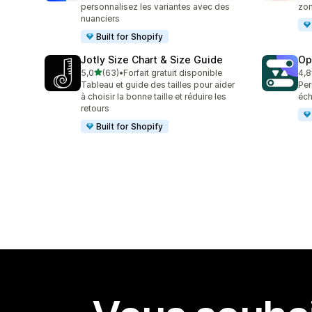
personnalisez les variantes avec des
zon
nuanciers
Built for Shopify
Jotly Size Chart & Size Guide
Op
étoile(s) sur 5
5,0
(63)
•
Forfait gratuit disponible
4,8
63 avis au total
114
Tableau et guide des tailles pour aider
Per
à choisir la bonne taille et réduire les
éch
retours
Built for Shopify