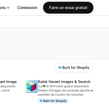
ions
Connexion
Faire un essai gratuit
Built for Shopify
iant Image
Rubik Variant Images & Swatch
étoile(s) sur 5
t disponible
5,0
(419)
•
Forfait gratuit disponible
419 avis au total
s, show
Galerie d’images de variantes épurée et
pastilles de couleur de variantes
Built for Shopify